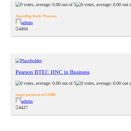
Awarding Body: Pearson
admin
4494
Pearson BTEC HNC in Business
single payment of £2000
admin
4427