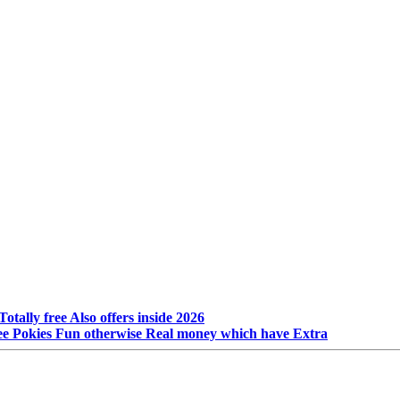
tally free Also offers inside 2026
ree Pokies Fun otherwise Real money which have Extra