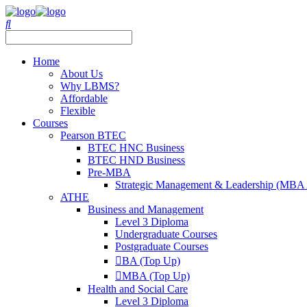
Home
About Us
Why LBMS?
Affordable
Flexible
Courses
Pearson BTEC
BTEC HNC Business
BTEC HND Business
Pre-MBA
Strategic Management & Leadership (MBA 
ATHE
Business and Management
Level 3 Diploma
Undergraduate Courses
Postgraduate Courses
BA (Top Up)
MBA (Top Up)
Health and Social Care
Level 3 Diploma