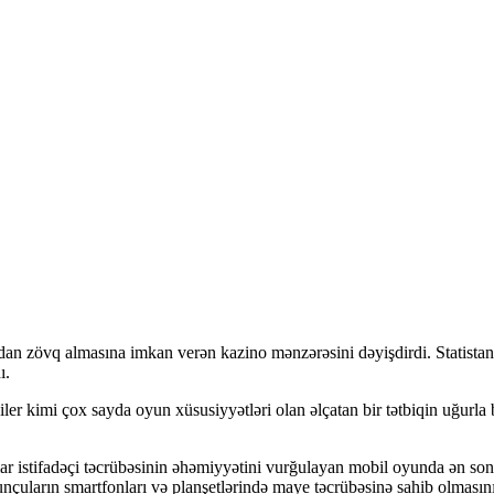
dan zövq almasına imkan verən kazino mənzərəsini dəyişdirdi. Statistanı
ı.
ler kimi çox sayda oyun xüsusiyyətləri olan əlçatan bir tətbiqin uğurla 
istifadəçi təcrübəsinin əhəmiyyətini vurğulayan mobil oyunda ən son nü
unçuların smartfonları və planşetlərində maye təcrübəsinə sahib olmasını