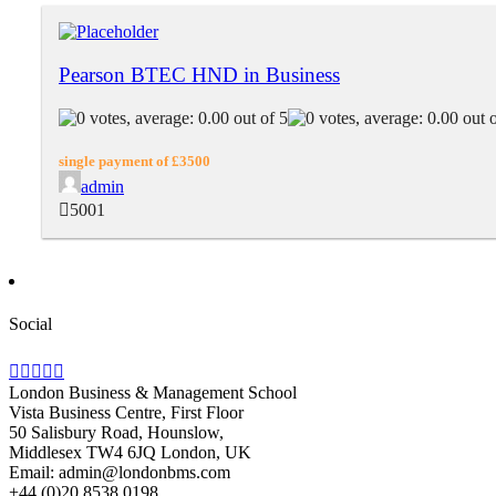
Pearson BTEC HND in Business
single payment of £3500
admin
5001
Social
London Business & Management School
Vista Business Centre, First Floor
50 Salisbury Road, Hounslow,
Middlesex TW4 6JQ London, UK
Email: admin@londonbms.com
+44 (0)20 8538 0198