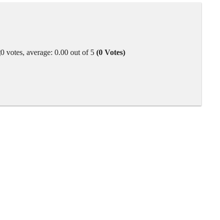
(0 Votes)