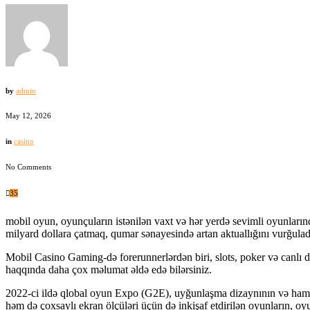
by
admin
May 12, 2026
in
casino
No Comments
35
mobil oyun, oyunçuların istənilən vaxt və hər yerdə sevimli oyunların
milyard dollara çatmaq, qumar sənayesində artan aktuallığını vurğulad
Mobil Casino Gaming-də forerunnerlərdən biri, slots, poker və canlı di
haqqında daha çox məlumat əldə edə bilərsiniz.
2022-ci ildə qlobal oyun Expo (G2E), uyğunlaşma dizaynının və hamar 
həm də çoxsaylı ekran ölçüləri üçün də inkişaf etdirilən oyunların, oy