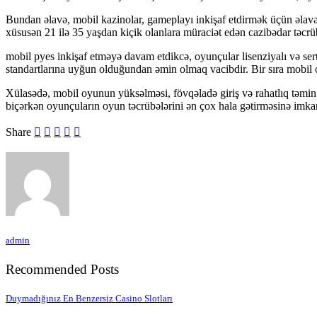
Bundan əlavə, mobil kazinolar, gameplayı inkişaf etdirmək üçün əlavə r
xüsusən 21 ilə 35 yaşdan kiçik olanlara müraciət edən cazibədar təcrü
mobil pyes inkişaf etməyə davam etdikcə, oyunçular lisenziyalı və serti
standartlarına uyğun olduğundan əmin olmaq vacibdir. Bir sıra mobil o
Xülasədə, mobil oyunun yüksəlməsi, fövqəladə giriş və rahatlıq təmin
biçərkən oyunçuların oyun təcrübələrini ən çox hala gətirməsinə imka
Share
admin
Recommended Posts
Duymadığınız En Benzersiz Casino Slotları