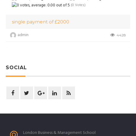
(0 Votes)
single payment of £2000
admin
4428
4
SOCIAL
London Business & Management School