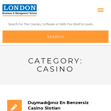
CATEGORY:
CASINO
Duymadığınız En Benzersiz
Casino Slotları