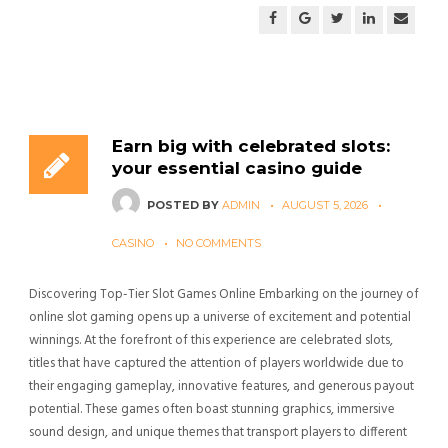
Earn big with celebrated slots:
your essential casino guide
POSTED BY
ADMIN
AUGUST 5, 2026
CASINO
NO COMMENTS
Discovering Top-Tier Slot Games Online Embarking on the journey of
online slot gaming opens up a universe of excitement and potential
winnings. At the forefront of this experience are celebrated slots,
titles that have captured the attention of players worldwide due to
their engaging gameplay, innovative features, and generous payout
potential. These games often boast stunning graphics, immersive
sound design, and unique themes that transport players to different