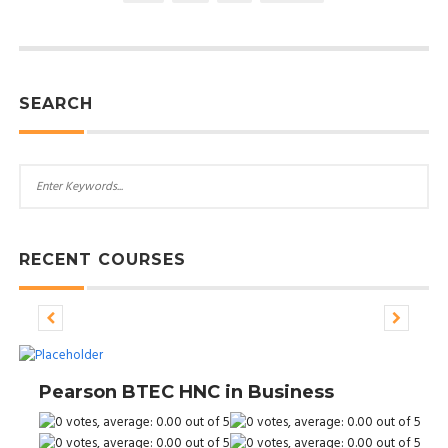
SEARCH
RECENT COURSES
Pearson BTEC HNC in Business