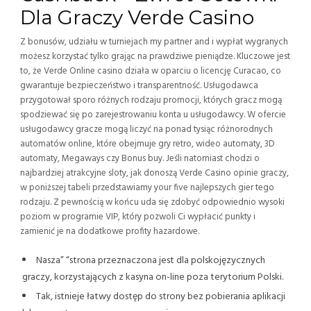
Dla Graczy Verde Casino
Z bonusów, udziału w turniejach my partner and i wypłat wygranych
możesz korzystać tylko grając na prawdziwe pieniądze. Kluczowe jest
to, że Verde Online casino działa w oparciu o licencję Curacao, co
gwarantuje bezpieczeństwo i transparentność. Usługodawca
przygotował sporo różnych rodzaju promocji, których gracz mogą
spodziewać się po zarejestrowaniu konta u usługodawcy. W ofercie
usługodawcy gracze mogą liczyć na ponad tysiąc różnorodnych
automatów online, które obejmuje gry retro, wideo automaty, 3D
automaty, Megaways czy Bonus buy. Jeśli natomiast chodzi o
najbardziej atrakcyjne sloty, jak donoszą Verde Casino opinie graczy,
w poniższej tabeli przedstawiamy your five najlepszych gier tego
rodzaju. Z pewnością w końcu uda się zdobyć odpowiednio wysoki
poziom w programie VIP, który pozwoli Ci wypłacić punkty i
zamienić je na dodatkowe profity hazardowe.
Nasza” “strona przeznaczona jest dla polskojęzycznych
graczy, korzystających z kasyna on-line poza terytorium Polski.
Tak, istnieje łatwy dostęp do strony bez pobierania aplikacji