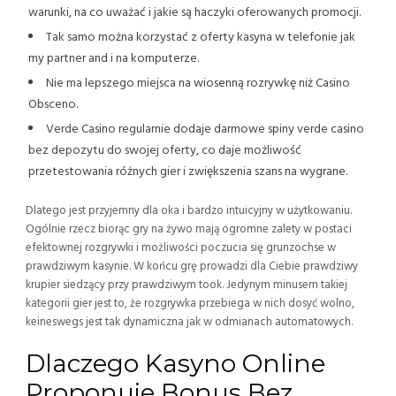
warunki, na co uważać i jakie są haczyki oferowanych promocji.
Tak samo można korzystać z oferty kasyna w telefonie jak
my partner and i na komputerze.
Nie ma lepszego miejsca na wiosenną rozrywkę niż Casino
Obsceno.
Verde Casino regularnie dodaje darmowe spiny verde casino
bez depozytu do swojej oferty, co daje możliwość
przetestowania różnych gier i zwiększenia szans na wygrane.
Dlatego jest przyjemny dla oka i bardzo intuicyjny w użytkowaniu.
Ogólnie rzecz biorąc gry na żywo mają ogromne zalety w postaci
efektownej rozgrywki i możliwości poczucia się grunzochse w
prawdziwym kasynie. W końcu grę prowadzi dla Ciebie prawdziwy
krupier siedzący przy prawdziwym took. Jedynym minusem takiej
kategorii gier jest to, że rozgrywka przebiega w nich dosyć wolno,
keineswegs jest tak dynamiczna jak w odmianach automatowych.
Dlaczego Kasyno Online
Proponuje Bonus Bez