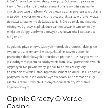
które” “przewiduje ryzyko straty pieniędzy. Od samego początku
kasyno Verde Gambling establishment online wyróżnia się na tle
innych tego typu platform. Verde cieszy się znacznie lepszą reputacją
względem swojej konkurencji, na bieżąco aktualizuje ofertę i wciąż
się rozwija. Kasyno ma doświadczenie, które pozwala mu świetnie
obsługiwać graczy, stąd tak duże zainteresowanie tym konkretnym
miejscem do gry, zarówno u nowych użytkowników i weteranów
raffgier slot.
Regularnie pisze o nowoczesnych metodach płatności, dzieląc się
swoimi spostrzeżeniami i wiedzą. Aktualnie kasyno Verde nie
przewiduje dodatkowych bonusów za płatność BLIK. Kasyno Verde
jest dobrym miejscem na zdobywanie bonusów i powielanie swoich
wygranych. Ma pewne wady, jednak to od was zależy, czy
zostaniecie z Verde Gambling establishment na dłużej. Jeśli chodzi o
pozytywy, wiele osób dobrze wypowiadało się na temat obsługi
klienta, a także u swoich ulubionych bonusach czy Programie
Lojalnościowym.
Opinie Graczy O Verde
Casino