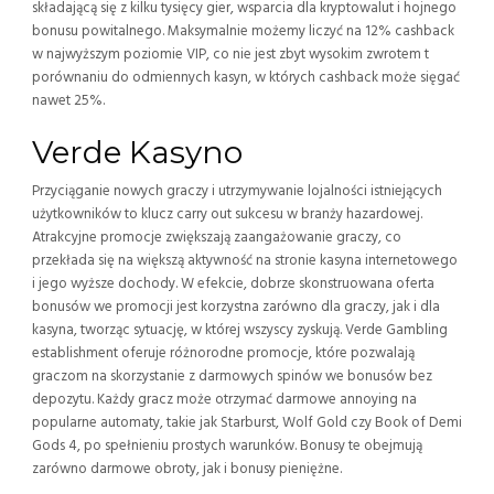
składającą się z kilku tysięcy gier, wsparcia dla kryptowalut i hojnego
bonusu powitalnego. Maksymalnie możemy liczyć na 12% cashback
w najwyższym poziomie VIP, co nie jest zbyt wysokim zwrotem t
porównaniu do odmiennych kasyn, w których cashback może sięgać
nawet 25%.
Verde Kasyno
Przyciąganie nowych graczy i utrzymywanie lojalności istniejących
użytkowników to klucz carry out sukcesu w branży hazardowej.
Atrakcyjne promocje zwiększają zaangażowanie graczy, co
przekłada się na większą aktywność na stronie kasyna internetowego
i jego wyższe dochody. W efekcie, dobrze skonstruowana oferta
bonusów we promocji jest korzystna zarówno dla graczy, jak i dla
kasyna, tworząc sytuację, w której wszyscy zyskują. Verde Gambling
establishment oferuje różnorodne promocje, które pozwalają
graczom na skorzystanie z darmowych spinów we bonusów bez
depozytu. Każdy gracz może otrzymać darmowe annoying na
popularne automaty, takie jak Starburst, Wolf Gold czy Book of Demi
Gods 4, po spełnieniu prostych warunków. Bonusy te obejmują
zarówno darmowe obroty, jak i bonusy pieniężne.