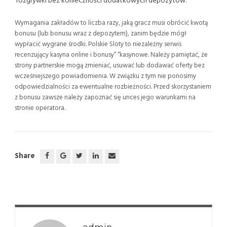
rozgrywki bez konieczności dodatkowych depozytów.
Wymagania zakładów to liczba razy, jaką gracz musi obrócić kwotą
bonusu (lub bonusu wraz z depozytem), zanim będzie mógł
wypłacić wygrane środki. Polskie Sloty to niezależny serwis
recenzujący kasyna online i bonusy” “kasynowe. Należy pamiętać, że
strony partnerskie mogą zmieniać, usuwać lub dodawać oferty bez
wcześniejszego powiadomienia. W związku z tym nie ponosimy
odpowiedzialności za ewentualne rozbieżności. Przed skorzystaniem
z bonusu zawsze należy zapoznać się unces jego warunkami na
stronie operatora.
Share