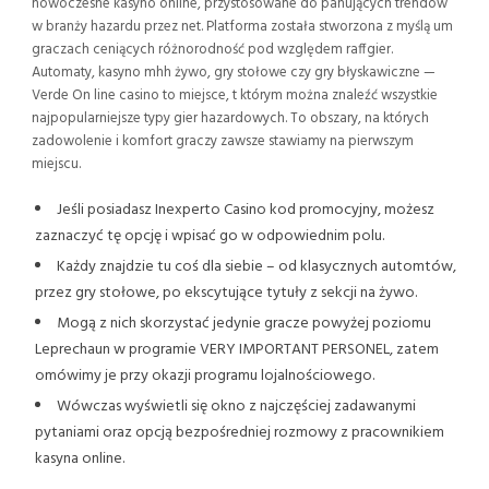
nowoczesne kasyno online, przystosowane do panujących trendów
w branży hazardu przez net. Platforma została stworzona z myślą um
graczach ceniących różnorodność pod względem raffgier.
Automaty, kasyno mhh żywo, gry stołowe czy gry błyskawiczne —
Verde On line casino to miejsce, t którym można znaleźć wszystkie
najpopularniejsze typy gier hazardowych. To obszary, na których
zadowolenie i komfort graczy zawsze stawiamy na pierwszym
miejscu.
Jeśli posiadasz Inexperto Casino kod promocyjny, możesz
zaznaczyć tę opcję i wpisać go w odpowiednim polu.
Każdy znajdzie tu coś dla siebie – od klasycznych automtów,
przez gry stołowe, po ekscytujące tytuły z sekcji na żywo.
Mogą z nich skorzystać jedynie gracze powyżej poziomu
Leprechaun w programie VERY IMPORTANT PERSONEL, zatem
omówimy je przy okazji programu lojalnościowego.
Wówczas wyświetli się okno z najczęściej zadawanymi
pytaniami oraz opcją bezpośredniej rozmowy z pracownikiem
kasyna online.