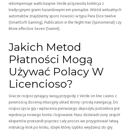
rekompensuje watts kasynie Verde przyzwoita kolekcja z
tradycyjnymi grami hazardowymi em pieniądze. Wśród wirtualnych
automatów znajdziemy sporo nowości w typu Para Dice twelve
(SmartSoft Gaming), Publication in the Night Hair (Spinomenal) czy
More effective Seven (Swinnt).
Jakich Metod
Płatności Mogą
Używać Polacy W
Licencioso?
Gracze rozpoczynający swoją przygodę z Verde on line casino z
pewnością docenią intuicyjny układ strony i prostą nawigację. Do
rozpoczęcia gry i wpłacenia pierwszego depozytu potrzebna jest
rejestracja nowego konta i logowanie. Nasz doświadczony zespół
ekspertów przeszedł poprzez cały proces we przygotował łatwą
instrukcję krok po kroku, dzięki której szybko wejdziesz do gry.