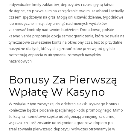
Indywidualne limity zakładów, depozytów i czasu gry są łatwo
dostępne, co pozwala im na zarządzanie swoimi zasobami i actually
czasem spędzonym na grze. Mogą oni ustawić dzienne, tygodniowe
lub miesięczne limity, aby uniknąć nadmiernych wydatków i
zachować kontrolę nad swoim budżetem. Dodatkowo, polskie
kasyno Verde proponuje opcję samoograniczenia, która pozwala na
tymczasowe zawieszenie konta na określony czas. Jest to przydatne
narzędzie dla tych, którzy chcą zrobić sobie przerwę od gry lub
potrzebują wsparcia w utrzymaniu zdrowych nawyków
hazardowych.
Bonusy Za Pierwszą
Wpłatę W Kasyno
W związku z tym zazwyczaj do odebrania ekskluzywnego bonusu
konieczne będzie podanie specjalnego kodu promocyjnego. Mimo
że kasyna internetowe często udostępniają annoying za darmo,
większa ich ilość zostanie udostępniona graczowi dopiero po
zrealizowaniu pierwszego depozytu. Wówczas otrzymamy je w