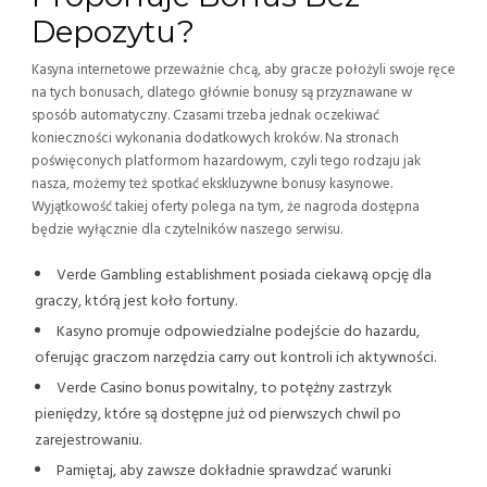
Depozytu?
Kasyna internetowe przeważnie chcą, aby gracze położyli swoje ręce
na tych bonusach, dlatego głównie bonusy są przyznawane w
sposób automatyczny. Czasami trzeba jednak oczekiwać
konieczności wykonania dodatkowych kroków. Na stronach
poświęconych platformom hazardowym, czyli tego rodzaju jak
nasza, możemy też spotkać ekskluzywne bonusy kasynowe.
Wyjątkowość takiej oferty polega na tym, że nagroda dostępna
będzie wyłącznie dla czytelników naszego serwisu.
Verde Gambling establishment posiada ciekawą opcję dla
graczy, którą jest koło fortuny.
Kasyno promuje odpowiedzialne podejście do hazardu,
oferując graczom narzędzia carry out kontroli ich aktywności.
Verde Casino bonus powitalny, to potężny zastrzyk
pieniędzy, które są dostępne już od pierwszych chwil po
zarejestrowaniu.
Pamiętaj, aby zawsze dokładnie sprawdzać warunki