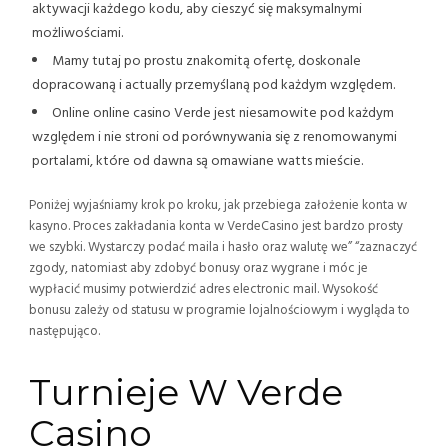
aktywacji każdego kodu, aby cieszyć się maksymalnymi
możliwościami.
Mamy tutaj po prostu znakomitą ofertę, doskonale
dopracowaną i actually przemyślaną pod każdym względem.
Online online casino Verde jest niesamowite pod każdym
względem i nie stroni od porównywania się z renomowanymi
portalami, które od dawna są omawiane watts mieście.
Poniżej wyjaśniamy krok po kroku, jak przebiega założenie konta w
kasyno. Proces zakładania konta w VerdeCasino jest bardzo prosty
we szybki. Wystarczy podać maila i hasło oraz walutę we” “zaznaczyć
zgody, natomiast aby zdobyć bonusy oraz wygrane i móc je
wypłacić musimy potwierdzić adres electronic mail. Wysokość
bonusu zależy od statusu w programie lojalnościowym i wygląda to
następująco.
Turnieje W Verde
Casino