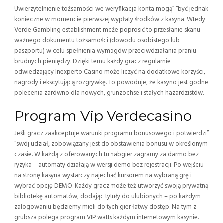
Uwierzytelnienie tożsamości we weryfikacja konta mogą” “być jednak
konieczne w momencie pierwszej wypłaty środków z kasyna. Wtedy
Verde Gambling establishment może poprosić to przesłanie skanu
ważnego dokumentu tożsamości (dowodu osobistego lub
paszportu) w celu spełnienia wymogów przeciwdziałania praniu
brudnych pieniędzy. Dzięki temu każdy gracz regularnie
odwiedzający Inexperto Casino może liczyć na dodatkowe korzyści,
nagrody i ekscytującą rozgrywkę. To powoduje, że kasyno jest godne
polecenia zarówno dla nowych, grunzochse i stałych hazardzistów.
Program Vip Verdecasino
Jeśli gracz zaakceptuje warunki programu bonusowego i potwierdzi”
“swój udział, zobowiązany jest do obstawienia bonusu w określonym
czasie. W każdą z oferowanych tu habgier zagramy za darmo bez
ryzyka – automaty działają w wersji demo bez rejestracji. Po wejściu
na stronę kasyna wystarczy najechać kursorem na wybraną grę i
wybrać opcję DEMO. Każdy gracz może też utworzyć swoją prywatną
bibliotekę automatów, dodając tytuły do ulubionych – po każdym
zalogowaniu będziemy mieli do tych gier łatwy dostęp. Na tym z
grubsza polega program VIP watts każdym internetowym kasynie.