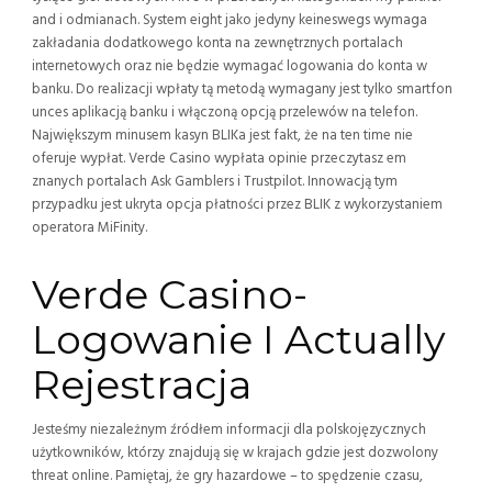
and i odmianach. System eight jako jedyny keineswegs wymaga
zakładania dodatkowego konta na zewnętrznych portalach
internetowych oraz nie będzie wymagać logowania do konta w
banku. Do realizacji wpłaty tą metodą wymagany jest tylko smartfon
unces aplikacją banku i włączoną opcją przelewów na telefon.
Największym minusem kasyn BLIKa jest fakt, że na ten time nie
oferuje wypłat. Verde Casino wypłata opinie przeczytasz em
znanych portalach Ask Gamblers i Trustpilot. Innowacją tym
przypadku jest ukryta opcja płatności przez BLIK z wykorzystaniem
operatora MiFinity.
Verde Casino-
Logowanie I Actually
Rejestracja
Jesteśmy niezależnym źródłem informacji dla polskojęzycznych
użytkowników, którzy znajdują się w krajach gdzie jest dozwolony
threat online. Pamiętaj, że gry hazardowe – to spędzenie czasu,