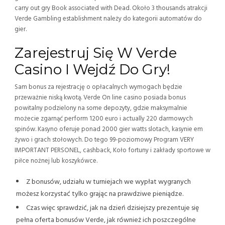
carry out gry Book associated with Dead. Około 3 thousands atrakcji
Verde Gambling establishment należy do kategorii automatów do
gier.
Zarejestruj Się W Verde
Casino I Wejdź Do Gry!
Sam bonus za rejestrację o opłacalnych wymogach będzie
przeważnie niską kwotą. Verde On line casino posiada bonus
powitalny podzielony na some depozyty, gdzie maksymalnie
możecie zgarnąć perform 1200 euro i actually 220 darmowych
spinów. Kasyno oferuje ponad 2000 gier watts slotach, kasynie em
żywo i grach stołowych. Do tego 99-poziomowy Program VERY
IMPORTANT PERSONEL, cashback, Koło fortuny i zakłady sportowe w
piłce nożnej lub koszykówce.
Z bonusów, udziału w turniejach we wypłat wygranych
możesz korzystać tylko grając na prawdziwe pieniądze.
Czas więc sprawdzić, jak na dzień dzisiejszy prezentuje się
pełna oferta bonusów Verde, jak również ich poszczególne