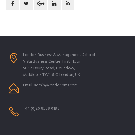
London Business & Management School
Vista Business Centre, First Floor
50 Salisbury Road, Hounslow,
Middlesex TW4 6JQ London, UK
Email: admin@londonbms.com
+44 (0)20 8538 0198