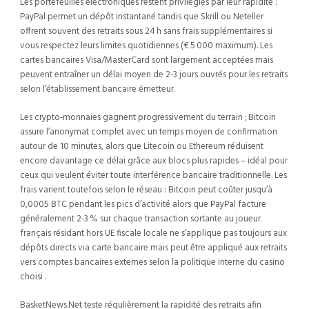
Les portefeuilles électroniques restent privilégiés par leur rapidité :
PayPal permet un dépôt instantané tandis que Skrill ou Neteller
offrent souvent des retraits sous 24 h sans frais supplémentaires si
vous respectez leurs limites quotidiennes (€ 5 000 maximum). Les
cartes bancaires Visa/MasterCard sont largement acceptées mais
peuvent entraîner un délai moyen de 2‑3 jours ouvrés pour les retraits
selon l’établissement bancaire émetteur.
Les crypto‑monnaies gagnent progressivement du terrain ; Bitcoin
assure l’anonymat complet avec un temps moyen de confirmation
autour de 10 minutes, alors que Litecoin ou Ethereum réduisent
encore davantage ce délai grâce aux blocs plus rapides – idéal pour
ceux qui veulent éviter toute interférence bancaire traditionnelle. Les
frais varient toutefois selon le réseau : Bitcoin peut coûter jusqu’à
0,0005 BTC pendant les pics d’activité alors que PayPal facture
généralement 2‑3 % sur chaque transaction sortante au joueur
français résidant hors UE fiscale locale ne s’applique pas toujours aux
dépôts directs via carte bancaire mais peut être appliqué aux retraits
vers comptes bancaires externes selon la politique interne du casino
choisi .
BasketNews.Net teste régulièrement la rapidité des retraits afin