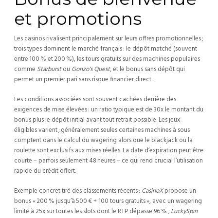
et promotions
Les casinos rivalisent principalement sur leurs offres promotionnelles ;
trois types dominent le marché français : le dépôt matché (souvent
entre 100 % et 200 %), les tours gratuits sur des machines populaires
comme
Starburst
ou
Gonzo’s Quest
, et le bonus sans dépôt qui
permet un premier pari sans risque financier direct.
Les conditions associées sont souvent cachées derrière des
exigences de mise élevées : un ratio typique est de 30x le montant du
bonus plus le dépôt initial avant tout retrait possible. Les jeux
éligibles varient ; généralement seules certaines machines à sous
comptent dans le calcul du wagering alors que le blackjack ou la
roulette sont exclusifs aux mises réelles. La date d’expiration peut être
courte – parfois seulement 48 heures – ce qui rend crucial l’utilisation
rapide du crédit offert.
Exemple concret tiré des classements récents :
CasinoX
propose un
bonus « 200 % jusqu’à 500 € + 100 tours gratuits », avec un wagering
limité à 25x sur toutes les slots dont le RTP dépasse 96 % ;
LuckySpin