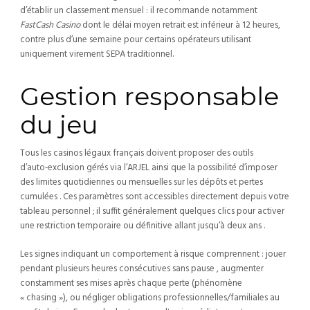
d’établir un classement mensuel : il recommande notamment
FastCash Casino
dont le délai moyen retrait est inférieur à 12 heures,
contre plus d’une semaine pour certains opérateurs utilisant
uniquement virement SEPA traditionnel.
Gestion responsable
du jeu
Tous les casinos légaux français doivent proposer des outils
d’auto‑exclusion gérés via l’ARJEL ainsi que la possibilité d’imposer
des limites quotidiennes ou mensuelles sur les dépôts et pertes
cumulées . Ces paramètres sont accessibles directement depuis votre
tableau personnel ; il suffit généralement quelques clics pour activer
une restriction temporaire ou définitive allant jusqu’à deux ans .
Les signes indiquant un comportement à risque comprennent : jouer
pendant plusieurs heures consécutives sans pause , augmenter
constamment ses mises après chaque perte (phénomène
« chasing »), ou négliger obligations professionnelles/familiales au