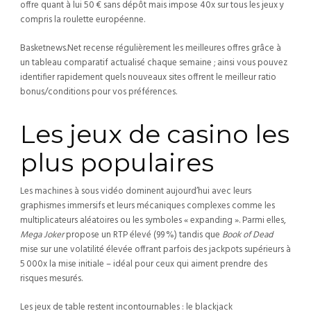
offre quant à lui 50 € sans dépôt mais impose 40x sur tous les jeux y
compris la roulette européenne.
Basketnews.Net recense régulièrement les meilleures offres grâce à
un tableau comparatif actualisé chaque semaine ; ainsi vous pouvez
identifier rapidement quels nouveaux sites offrent le meilleur ratio
bonus/conditions pour vos préférences.
Les jeux de casino les
plus populaires
Les machines à sous vidéo dominent aujourd’hui avec leurs
graphismes immersifs et leurs mécaniques complexes comme les
multiplicateurs aléatoires ou les symboles « expanding ». Parmi elles,
Mega Joker
propose un RTP élevé (99 %) tandis que
Book of Dead
mise sur une volatilité élevée offrant parfois des jackpots supérieurs à
5 000x la mise initiale – idéal pour ceux qui aiment prendre des
risques mesurés.
Les jeux de table restent incontournables : le blackjack