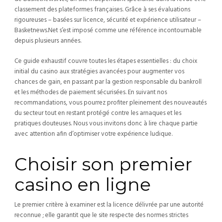
classement des plateformes françaises. Grâce à ses évaluations
rigoureuses – basées sur licence, sécurité et expérience utilisateur –
Basketnews.Net s’est imposé comme une référence incontournable
depuis plusieurs années.
Ce guide exhaustif couvre toutes les étapes essentielles : du choix
initial du casino aux stratégies avancées pour augmenter vos
chances de gain, en passant par la gestion responsable du bankroll
et les méthodes de paiement sécurisées. En suivant nos
recommandations, vous pourrez profiter pleinement des nouveautés
du secteur tout en restant protégé contre les arnaques et les
pratiques douteuses. Nous vous invitons donc à lire chaque partie
avec attention afin d’optimiser votre expérience ludique.
Choisir son premier
casino en ligne
Le premier critère à examiner est la licence délivrée par une autorité
reconnue ; elle garantit que le site respecte des normes strictes