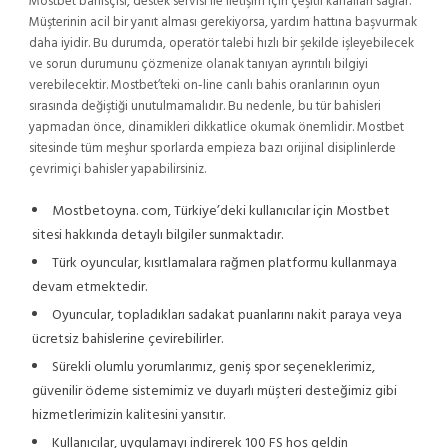
Mostbet bahisçisi, destek servisi ile iletişim için çeşitli kanalları sağlar.
Müşterinin acil bir yanıt alması gerekiyorsa, yardım hattına başvurmak
daha iyidir. Bu durumda, operatör talebi hızlı bir şekilde işleyebilecek
ve sorun durumunu çözmenize olanak tanıyan ayrıntılı bilgiyi
verebilecektir. Mostbet’teki on-line canlı bahis oranlarının oyun
sırasında değiştiği unutulmamalıdır. Bu nedenle, bu tür bahisleri
yapmadan önce, dinamikleri dikkatlice okumak önemlidir. Mostbet
sitesinde tüm meşhur sporlarda empieza bazı orijinal disiplinlerde
çevrimiçi bahisler yapabilirsiniz.
Mostbetoyna. com, Türkiye’deki kullanıcılar için Mostbet
sitesi hakkında detaylı bilgiler sunmaktadır.
Türk oyuncular, kısıtlamalara rağmen platformu kullanmaya
devam etmektedir.
Oyuncular, topladıkları sadakat puanlarını nakit paraya veya
ücretsiz bahislerine çevirebilirler.
Sürekli olumlu yorumlarımız, geniş spor seçeneklerimiz,
güvenilir ödeme sistemimiz ve duyarlı müşteri desteğimiz gibi
hizmetlerimizin kalitesini yansıtır.
Kullanıcılar, uygulamayı indirerek 100 FS hoş geldin