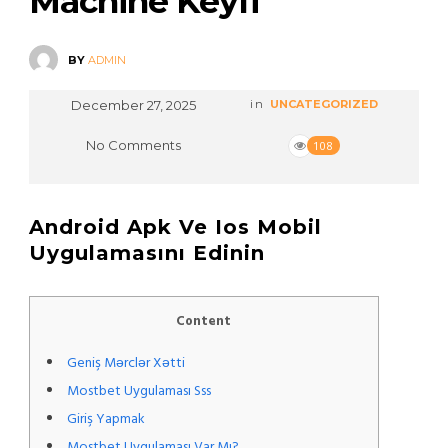
Machine Keyfi
BY
ADMIN
December 27, 2025
in
UNCATEGORIZED
No Comments
108
Android Apk Ve Ios Mobil
Uygulamasını Edinin
Content
Geniş Mərclər Xətti
Mostbet Uygulaması Sss
Giriş Yapmak
Mostbet Uygulaması Var Mı?