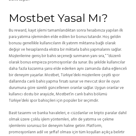
Mostbet Yasal Mı?
Bu reward, kayıt işlemi tamamlandıktan sonra hesabınıza yapılan ilk
para yatırma işleminden elde edilen bir bonus tutarıdır. Hoş geldin
bonusu genellikle kullanıcıların ilk yatırım miktarına bağlı olarak
değişir ve hesaplarında ekstra bir miktarla bahis yapmalarını sağlar.
Müşterilerine geniş bir bahis seçeneği sunmanın yanı sıra,” “düzenli
olarak bonus empieza promosyonlar da sunar. Bu şekilde kullanıcılar
daha fazla kazanma şansı elde ederken aynı zamanda daha eğlenceli
bir deneyim yaşarlar. Mostbet, Türkiye’deki müşterilere çeşitli spor
dallarında canlı bahis yapma fırsatı sunar ve mevcut skor ile oyun
durumuna göre sürekli güncellenen oranlar sağlar. Uygun oranlar ve
kullanıcı dostu bir arayüzle, Mostbet’in canlı bahis bölümü
Türkiye’deki spor bahisçileri için popüler bir seçimdir.
Basit tasarımı ve banka havaleleri, e-cüzdanlar ve kripto paralar dahil
olmak üzere çoklu işlem yöntemleri, afin de yatırma ve çekme
işlemlerini sorunsuz bir deneyim haline getirir. Platform,
promosyonların adil ve şeffaf olması için tüm koşulları açıkça belirtir