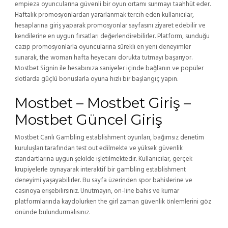
empieza oyuncularına güvenli bir oyun ortamı sunmayı taahhüt eder.
Haftalık promosyonlardan yararlanmak tercih eden kullanıcılar,
hesaplarına giriş yaparak promosyonlar sayfasını ziyaret edebilir ve
kendilerine en uygun fırsatları değerlendirebilirler. Platform, sunduğu
cazip promosyonlarla oyuncularına sürekli en yeni deneyimler
sunarak, the woman hafta heyecanı dorukta tutmayı başarıyor.
Mostbet Signin ile hesabınıza saniyeler içinde bağlanın ve popüler
slotlarda güçlü bonuslarla oyuna hızlı bir başlangıç yapın.
Mostbet – Mostbet Giriş –
Mostbet Güncel Giriş
Mostbet Canlı Gambling establishment oyunları, bağımsız denetim
kuruluşları tarafından test out edilmekte ve yüksek güvenlik
standartlarına uygun şekilde işletilmektedir. Kullanıcılar, gerçek
krupiyelerle oynayarak interaktif bir gambling establishment
deneyimi yaşayabilirler. Bu sayfa üzerinden spor bahislerine ve
casinoya erişebilirsiniz. Unutmayın, on-line bahis ve kumar
platformlarında kaydolurken the girl zaman güvenlik önlemlerini göz
önünde bulundurmalısınız.