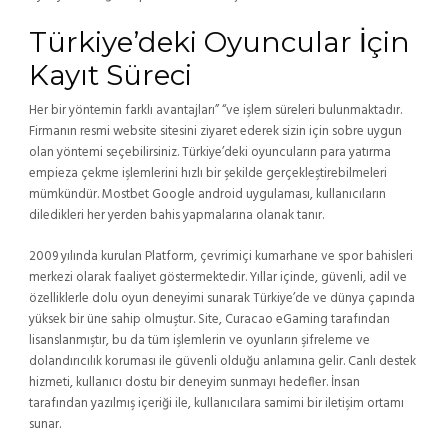
Türkiye’deki Oyuncular İçin
Kayıt Süreci
Her bir yöntemin farklı avantajları” “ve işlem süreleri bulunmaktadır.
Firmanın resmi website sitesini ziyaret ederek sizin için sobre uygun
olan yöntemi seçebilirsiniz. Türkiye’deki oyuncuların para yatırma
empieza çekme işlemlerini hızlı bir şekilde gerçekleştirebilmeleri
mümkündür. Mostbet Google android uygulaması, kullanıcıların
diledikleri her yerden bahis yapmalarına olanak tanır.
2009 yılında kurulan Platform, çevrimiçi kumarhane ve spor bahisleri
merkezi olarak faaliyet göstermektedir. Yıllar içinde, güvenli, adil ve
özelliklerle dolu oyun deneyimi sunarak Türkiye’de ve dünya çapında
yüksek bir üne sahip olmuştur. Site, Curacao eGaming tarafından
lisanslanmıştır, bu da tüm işlemlerin ve oyunların şifreleme ve
dolandırıcılık koruması ile güvenli olduğu anlamına gelir. Canlı destek
hizmeti, kullanıcı dostu bir deneyim sunmayı hedefler. İnsan
tarafından yazılmış içeriği ile, kullanıcılara samimi bir iletişim ortamı
sunar.