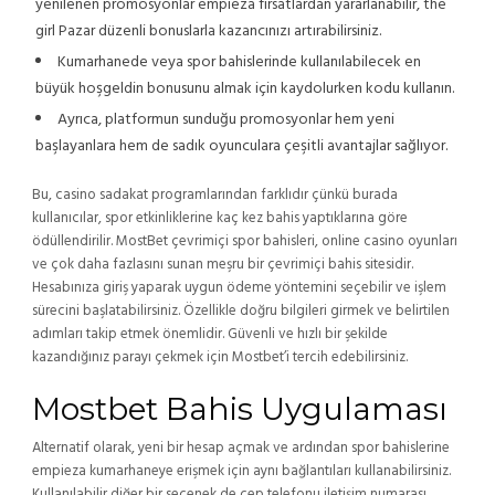
yenilenen promosyonlar empieza fırsatlardan yararlanabilir, the
girl Pazar düzenli bonuslarla kazancınızı artırabilirsiniz.
Kumarhanede veya spor bahislerinde kullanılabilecek en
büyük hoşgeldin bonusunu almak için kaydolurken kodu kullanın.
Ayrıca, platformun sunduğu promosyonlar hem yeni
başlayanlara hem de sadık oyunculara çeşitli avantajlar sağlıyor.
Bu, casino sadakat programlarından farklıdır çünkü burada
kullanıcılar, spor etkinliklerine kaç kez bahis yaptıklarına göre
ödüllendirilir. MostBet çevrimiçi spor bahisleri, online casino oyunları
ve çok daha fazlasını sunan meşru bir çevrimiçi bahis sitesidir.
Hesabınıza giriş yaparak uygun ödeme yöntemini seçebilir ve işlem
sürecini başlatabilirsiniz. Özellikle doğru bilgileri girmek ve belirtilen
adımları takip etmek önemlidir. Güvenli ve hızlı bir şekilde
kazandığınız parayı çekmek için Mostbet’i tercih edebilirsiniz.
Mostbet Bahis Uygulaması
Alternatif olarak, yeni bir hesap açmak ve ardından spor bahislerine
empieza kumarhaneye erişmek için aynı bağlantıları kullanabilirsiniz.
Kullanılabilir diğer bir seçenek de cep telefonu iletişim numarası