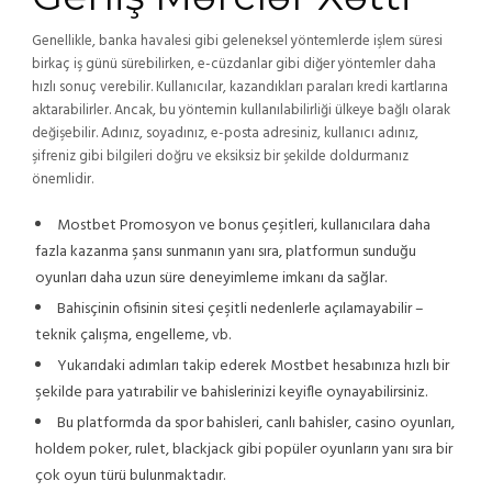
Genellikle, banka havalesi gibi geleneksel yöntemlerde işlem süresi
birkaç iş günü sürebilirken, e-cüzdanlar gibi diğer yöntemler daha
hızlı sonuç verebilir. Kullanıcılar, kazandıkları paraları kredi kartlarına
aktarabilirler. Ancak, bu yöntemin kullanılabilirliği ülkeye bağlı olarak
değişebilir. Adınız, soyadınız, e-posta adresiniz, kullanıcı adınız,
şifreniz gibi bilgileri doğru ve eksiksiz bir şekilde doldurmanız
önemlidir.
Mostbet Promosyon ve bonus çeşitleri, kullanıcılara daha
fazla kazanma şansı sunmanın yanı sıra, platformun sunduğu
oyunları daha uzun süre deneyimleme imkanı da sağlar.
Bahisçinin ofisinin sitesi çeşitli nedenlerle açılamayabilir –
teknik çalışma, engelleme, vb.
Yukarıdaki adımları takip ederek Mostbet hesabınıza hızlı bir
şekilde para yatırabilir ve bahislerinizi keyifle oynayabilirsiniz.
Bu platformda da spor bahisleri, canlı bahisler, casino oyunları,
holdem poker, rulet, blackjack gibi popüler oyunların yanı sıra bir
çok oyun türü bulunmaktadır.