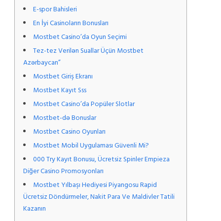
E-spor Bahisleri
En İyi Casinoların Bonusları
Mostbet Casino’da Oyun Seçimi
Tez-tez Verilən Suallar Üçün Mostbet
Azərbaycan”
Mostbet Giriş Ekranı
Mostbet Kayıt Sss
Mostbet Casino’da Popüler Slotlar
Mostbet-də Bonuslar
Mostbet Casino Oyunları
Mostbet Mobil Uygulaması Güvenli Mi?
000 Try Kayıt Bonusu, Ücretsiz Spinler Empieza
Diğer Casino Promosyonları
Mostbet Yılbaşı Hediyesi Piyangosu Rapid
Ücretsiz Döndürmeler, Nakit Para Ve Maldivler Tatili
Kazanın