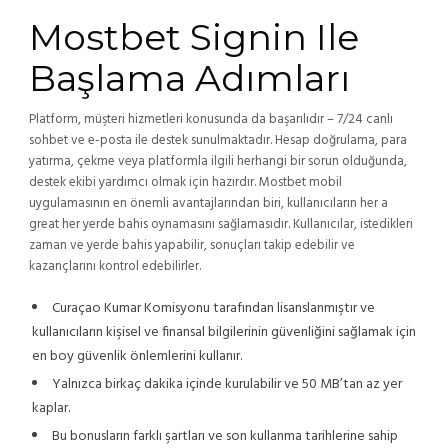
Mostbet Signin Ile
Başlama Adımları
Platform, müşteri hizmetleri konusunda da başarılıdır – 7/24 canlı
sohbet ve e-posta ile destek sunulmaktadır. Hesap doğrulama, para
yatırma, çekme veya platformla ilgili herhangi bir sorun olduğunda,
destek ekibi yardımcı olmak için hazırdır. Mostbet mobil
uygulamasının en önemli avantajlarından biri, kullanıcıların her a
great her yerde bahis oynamasını sağlamasıdır. Kullanıcılar, istedikleri
zaman ve yerde bahis yapabilir, sonuçları takip edebilir ve
kazançlarını kontrol edebilirler.
Curaçao Kumar Komisyonu tarafından lisanslanmıştır ve
kullanıcıların kişisel ve finansal bilgilerinin güvenliğini sağlamak için
en boy güvenlik önlemlerini kullanır.
Yalnızca birkaç dakika içinde kurulabilir ve 50 MB’tan az yer
kaplar.
Bu bonusların farklı şartları ve son kullanma tarihlerine sahip