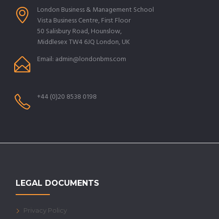
London Business & Management School
Vista Business Centre, First Floor
50 Salisbury Road, Hounslow,
Middlesex TW4 6JQ London, UK
Email: admin@londonbms.com
+44 (0)20 8538 0198
LEGAL DOCUMENTS
Privacy Policy