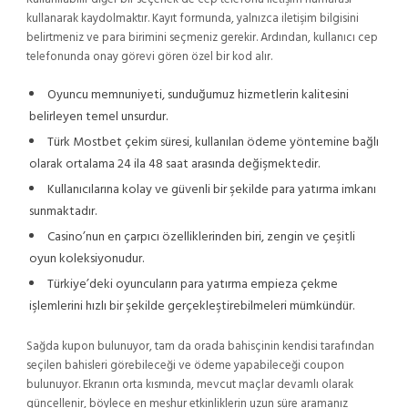
kullanarak kaydolmaktır. Kayıt formunda, yalnızca iletişim bilgisini
belirtmeniz ve para birimini seçmeniz gerekir. Ardından, kullanıcı cep
telefonunda onay görevi gören özel bir kod alır.
Oyuncu memnuniyeti, sunduğumuz hizmetlerin kalitesini
belirleyen temel unsurdur.
Türk Mostbet çekim süresi, kullanılan ödeme yöntemine bağlı
olarak ortalama 24 ila 48 saat arasında değişmektedir.
Kullanıcılarına kolay ve güvenli bir şekilde para yatırma imkanı
sunmaktadır.
Casino’nun en çarpıcı özelliklerinden biri, zengin ve çeşitli
oyun koleksiyonudur.
Türkiye’deki oyuncuların para yatırma empieza çekme
işlemlerini hızlı bir şekilde gerçekleştirebilmeleri mümkündür.
Sağda kupon bulunuyor, tam da orada bahisçinin kendisi tarafından
seçilen bahisleri görebileceği ve ödeme yapabileceği coupon
bulunuyor. Ekranın orta kısmında, mevcut maçlar devamlı olarak
güncellenir, böylece en meşhur etkinliklerin uzun süre aramanız