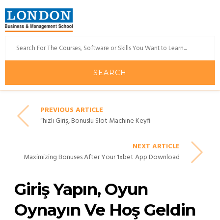
PREVIOUS ARTICLE
“hızlı Giriş, Bonuslu Slot Machine Keyfi
NEXT ARTICLE
Maximizing Bonuses After Your 1xbet App Download
Giriş Yapın, Oyun
Oynayın Ve Hoş Geldin