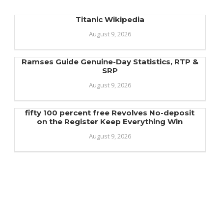
Titanic Wikipedia
August 9, 2026
Ramses Guide Genuine-Day Statistics, RTP &
SRP
August 9, 2026
fifty 100 percent free Revolves No-deposit
on the Register Keep Everything Win
August 9, 2026