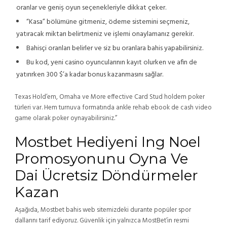
oranlar ve geniş oyun seçenekleriyle dikkat çeker.
“Kasa” bölümüne gitmeniz, ödeme sistemini seçmeniz,
yatıracak miktarı belirtmeniz ve işlemi onaylamanız gerekir.
Bahisçi oranları belirler ve siz bu oranlara bahis yapabilirsiniz.
Bu kod, yeni casino oyuncularının kayıt olurken ve afin de
yatırırken 300 $’a kadar bonus kazanmasını sağlar.
Texas Hold’em, Omaha ve More effective Card Stud holdem poker
türleri var. Hem turnuva formatında ankle rehab ebook de cash video
game olarak poker oynayabilirsiniz.”
Mostbet Hediyeni Ing Noel
Promosyonunu Oyna Ve
Dai Ücretsiz Döndürmeler
Kazan
Aşağıda, Mostbet bahis web sitemizdeki durante popüler spor
dallarını tarif ediyoruz. Güvenlik için yalnızca MostBet’in resmi