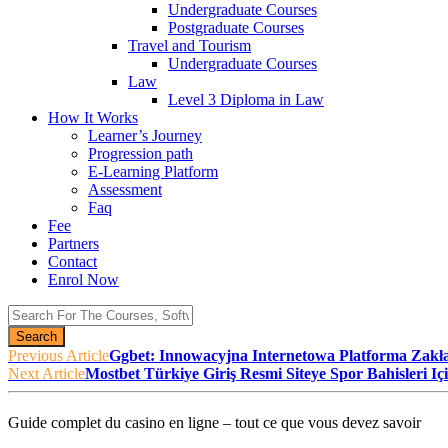
Undergraduate Courses
Postgraduate Courses
Travel and Tourism
Undergraduate Courses
Law
Level 3 Diploma in Law
How It Works
Learner’s Journey
Progression path
E-Learning Platform
Assessment
Faq
Fee
Partners
Contact
Enrol Now
Previous Article
Ggbet: Innowacyjna Internetowa Platforma Zak
Next Article
Mostbet Türkiye Giriş Resmi Siteye Spor Bahisleri Iç
Guide complet du casino en ligne – tout ce que vous devez savoir