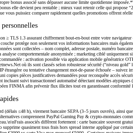
propre bonus associé sans dépasser aucune limite quotidienne imposée.
bonus elle devient peu rentable ; mieux vaut retenir celle qui propose
 vous puissiez comparer rapidement quelles promotions offrent réelleme
s personnelles
ion ≥ TLS 1.​3 assurant chiffrement bout‑en‑bout entre votre navigateur 
e couche protège non seulement vos informations bancaires mais égalemen
 données sont collectées – nom complet, adresse postale, numéro bancaire
analyse comportementale anonymisée ; marketing ciblé uniquement si co
recommandée : activation possible via application mobile génératrice O
sketnews.Net où ils sont classés selon robustesse sécurité (“niveau gold”
is IP étrangère ou tentative changement mot‑de‑passe échouée – suivez
muni copies pièces justificatives demandées pour reconquête accès séc
incluant suivi transactionnel automatisé détectant modèles atypiques (>
péen FINMA afin prévenir flux illicites tout en garantissant conformité 
rapides
d (délais ≤48 h), virement bancaire SEPA (3–5 jours ouvrés), ainsi que po
es alternatives comprennent PayPal Gaming Pay & crypto-monnaies comm
.\n\nFrais associés diffèrent fortement : carte bancaire souvent gratu
rypto supprime quasiment tous frais hors spread interne appliqué par cer
ien €3000 vs carte Visa max mensuel €5000 . Certaines maisons imposent