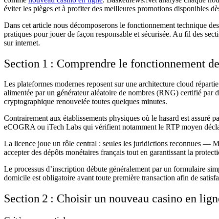
éviter les pièges et à profiter des meilleures promotions disponibles dès
Dans cet article nous décomposerons le fonctionnement technique des pl
pratiques pour jouer de façon responsable et sécurisée. Au fil des sect
sur internet.
Section 1 : Comprendre le fonctionnement de
Les plateformes modernes reposent sur une architecture cloud répartie 
alimentée par un générateur aléatoire de nombres (RNG) certifié par des
cryptographique renouvelée toutes quelques minutes.
Contrairement aux établissements physiques où le hasard est assuré par
eCOGRA ou iTech Labs qui vérifient notamment le RTP moyen déclaré 
La licence joue un rôle central : seules les juridictions reconnues —
accepter des dépôts monétaires français tout en garantissant la protect
Le processus d’inscription débute généralement par un formulaire simpl
domicile est obligatoire avant toute première transaction afin de sati
Section 2 : Choisir un nouveau casino en lign