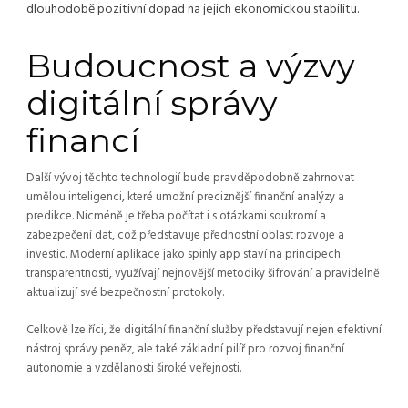
dlouhodobě pozitivní dopad na jejich ekonomickou stabilitu.
Budoucnost a výzvy
digitální správy
financí
Další vývoj těchto technologií bude pravděpodobně zahrnovat
umělou inteligenci, které umožní preciznější finanční analýzy a
predikce. Nicméně je třeba počítat i s otázkami soukromí a
zabezpečení dat, což představuje přednostní oblast rozvoje a
investic. Moderní aplikace jako spinly app staví na principech
transparentnosti, využívají nejnovější metodiky šifrování a pravidelně
aktualizují své bezpečnostní protokoly.
Celkově lze říci, že digitální finanční služby představují nejen efektivní
nástroj správy peněz, ale také základní pilíř pro rozvoj finanční
autonomie a vzdělanosti široké veřejnosti.