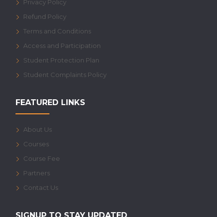
Privacy Policy
Refund Policy
Terms and Conditions
Access and Participation
Student Protection Plan
Student Complaints Policy
FEATURED LINKS
About Us
Courses
Course Fee
Partners
Contact Us
SIGNUP TO STAY UPDATED