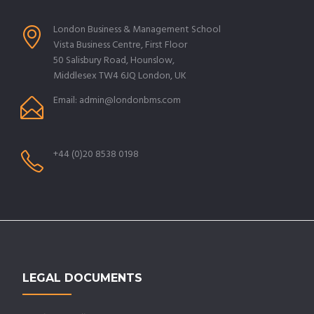
London Business & Management School
Vista Business Centre, First Floor
50 Salisbury Road, Hounslow,
Middlesex TW4 6JQ London, UK
Email: admin@londonbms.com
+44 (0)20 8538 0198
LEGAL DOCUMENTS