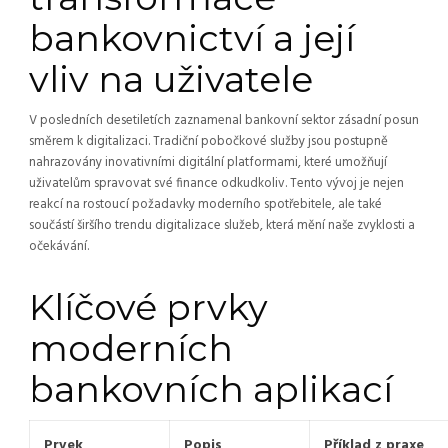
bankovnictví a její
vliv na uživatele
V posledních desetiletích zaznamenal bankovní sektor zásadní posun
směrem k digitalizaci. Tradiční pobočkové služby jsou postupně
nahrazovány inovativními digitální platformami, které umožňují
uživatelům spravovat své finance odkudkoliv. Tento vývoj je nejen
reakcí na rostoucí požadavky moderního spotřebitele, ale také
součástí širšího trendu digitalizace služeb, která mění naše zvyklosti a
očekávání.
Klíčové prvky
moderních
bankovních aplikací
Prvek
Popis
Příklad z praxe