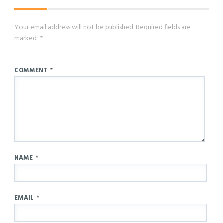
Your email address will not be published.
Required fields are
marked
*
COMMENT
*
NAME
*
EMAIL
*