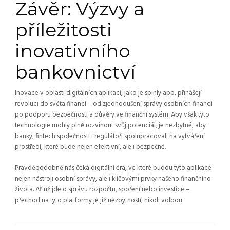
Závěr: Výzvy a
příležitosti
inovativního
bankovnictví
Inovace v oblasti digitálních aplikací, jako je spinly app, přinášejí
revoluci do světa financí – od zjednodušení správy osobních financí
po podporu bezpečnosti a důvěry ve finanční systém. Aby však tyto
technologie mohly plně rozvinout svůj potenciál, je nezbytné, aby
banky, fintech společnosti i regulátoři spolupracovali na vytváření
prostředí, které bude nejen efektivní, ale i bezpečné.
Pravděpodobně nás čeká digitální éra, ve které budou tyto aplikace
nejen nástroji osobní správy, ale i klíčovými prvky našeho finančního
života. Ať už jde o správu rozpočtu, spoření nebo investice –
přechod na tyto platformy je již nezbytností, nikoli volbou.