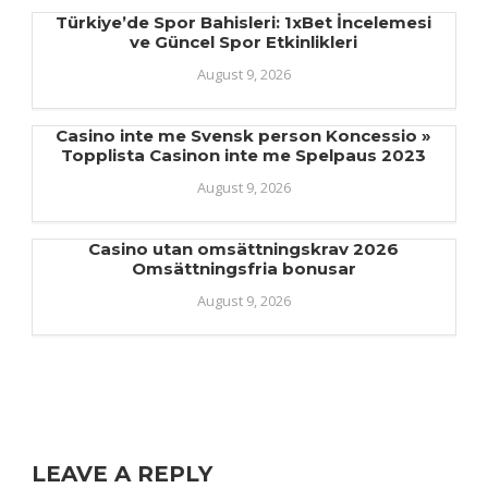
Türkiye’de Spor Bahisleri: 1xBet İncelemesi
ve Güncel Spor Etkinlikleri
August 9, 2026
Casino inte me Svensk person Koncessio »
Topplista Casinon inte me Spelpaus 2023
August 9, 2026
Casino utan omsättningskrav 2026
Omsättningsfria bonusar
August 9, 2026
LEAVE A REPLY