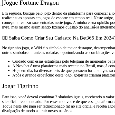
⃣ Jogue Fortune Dragon
Em seguida, busque pelo jogo dentro da plataforma para começar a joga
realizar suas apostas em jogos de esporte em tempo real. Neste artigo
começar a realizar suas entradas neste jogo. A minha e sua opinião p
livre, mas mesmo assim sendo fizemos questão do analisá-la inteirame
✍🏽 Saiba Como Criar Seu Cadastro Na Bet365 Em 2024
No tigrinho jogo, o Wild é o símbolo de maior destaque, desempenhan
outros símbolos durante as rodadas, oportunizando as combinações v
Cuidado com essas estratégias pelo telegram de momentos pagan
A Novibet é uma plataforma mais recente no Brasil, mas já conq
Hoje em dia, há diversos bets de que possuem fortune tiger, só 
Após o grande espetáculo deste jogo, golpistas criaram platafor
Jogar Tigrinho
Para isso, você deverá combinar 3 símbolos iguais, recebendo o valor 
site oficial recomendado. Por esses motivos é de que essa plataforma
Toque neste site para ser redirecionado (a) ao site oficial e receba a
divulgação de modo a atrair novos usuários.