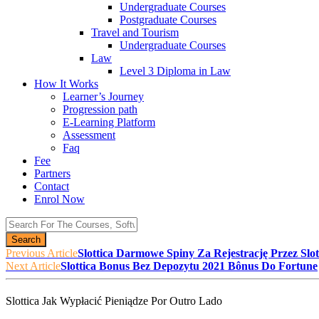
Undergraduate Courses
Postgraduate Courses
Travel and Tourism
Undergraduate Courses
Law
Level 3 Diploma in Law
How It Works
Learner’s Journey
Progression path
E-Learning Platform
Assessment
Faq
Fee
Partners
Contact
Enrol Now
Previous Article
Slottica Darmowe Spiny Za Rejestrację Przez Slot
Next Article
Slottica Bonus Bez Depozytu 2021 Bônus Do Fortune
Slottica Jak Wypłacić Pieniądze Por Outro Lado