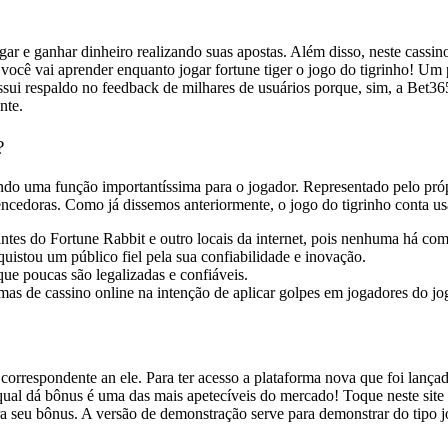
r e ganhar dinheiro realizando suas apostas. Além disso, neste cassino 
, você vai aprender enquanto jogar fortune tiger o jogo do tigrinho! Um
ossui respaldo no feedback de milhares de usuários porque, sim, a Bet
nte.
?
do uma função importantíssima para o jogador. Representado pelo própri
encedoras. Como já dissemos anteriormente, o jogo do tigrinho conta 
tes do Fortune Rabbit e outro locais da internet, pois nenhuma há co
uistou um público fiel pela sua confiabilidade e inovação.
que poucas são legalizadas e confiáveis.
mas de cassino online na intenção de aplicar golpes em jogadores do jo
correspondente an ele. Para ter acesso a plataforma nova que foi lançad
 qual dá bônus é uma das mais apetecíveis do mercado! Toque neste site
gora seu bônus. A versão de demonstração serve para demonstrar do tipo 