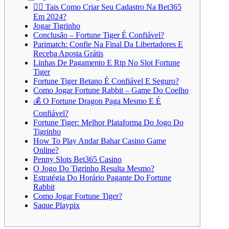
✍🏽 Tais Como Criar Seu Cadastro Na Bet365
Em 2024?
Jogar Tigrinho
Conclusão – Fortune Tiger É Confiável?
Parimatch: Confie Na Final Da Libertadores E
Receba Aposta Grátis
Linhas De Pagamento E Rtp No Slot Fortune
Tiger
Fortune Tiger Betano É Confiável E Seguro?
Como Jogar Fortune Rabbit – Game Do Coelho
💰 O Fortune Dragon Paga Mesmo E É
Confiável?
Fortune Tiger: Melhor Plataforma Do Jogo Do
Tigrinho
How To Play Andar Bahar Casino Game
Online?
Penny Slots Bet365 Casino
O Jogo Do Tigrinho Resulta Mesmo?
Estratégia Do Horário Pagante Do Fortune
Rabbit
Como Jogar Fortune Tiger?
Saque Playpix