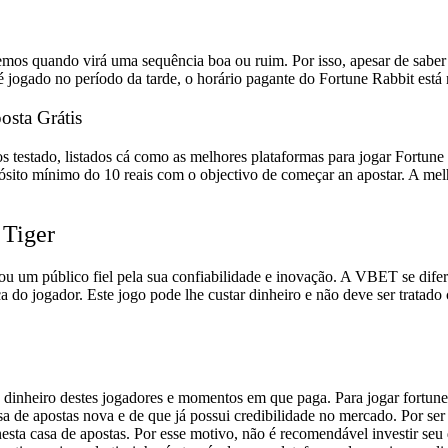
sabemos quando virá uma sequência boa ou ruim. Por isso, apesar de s
 jogado no período da tarde, o horário pagante do Fortune Rabbit está 
osta Grátis
testado, listados cá como as melhores plataformas para jogar Fortune Rab
sito mínimo do 10 reais com o objectivo de começar an apostar. A melh
 Tiger
ou um público fiel pela sua confiabilidade e inovação. A VBET se difere
a do jogador. Este jogo pode lhe custar dinheiro e não deve ser tratad
 dinheiro destes jogadores e momentos em que paga. Para jogar fortune 
a de apostas nova e de que já possui credibilidade no mercado. Por ser
nesta casa de apostas. Por esse motivo, não é recomendável investir seu