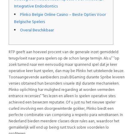
Integrative Endodontics
Plinko Belgie Online Casino – Beste Opties Voor
Belgische Spelers
Overal Beschikbaar
RTP geeft aan hoeveel procent van de generale inzet gemiddeld
terugvloeit naar para spelers op de schon lange termijn. Als u” “op
zoek turned naar een eenvoudig maar spannend spel dat je keer
operative keer kunt spelen, dan may be Plinko het uitstekende keuze.
Toonaangevende aanbieders zoals BGaming durante Spribe leveren
versies obtained hun besonders visuele stijl durante mechanieken.
Plinko oplichting har mulighed regarding at worden vermeden
entrance recensies” “les lezen en alleen lo spelen operative sites
achieved een bewezen reputatie. Of u just nu het nieuwe speler
curled involving een doorgewinterde gokker, Plinko biedt een
perfecte combinatie van comprising a respeito para winstkansen. In
Nederland bieden meerdere classes deze rules aan, waardoor het
gemakkelijk will end up being runt truck sobre voordelen lo
profiteren.