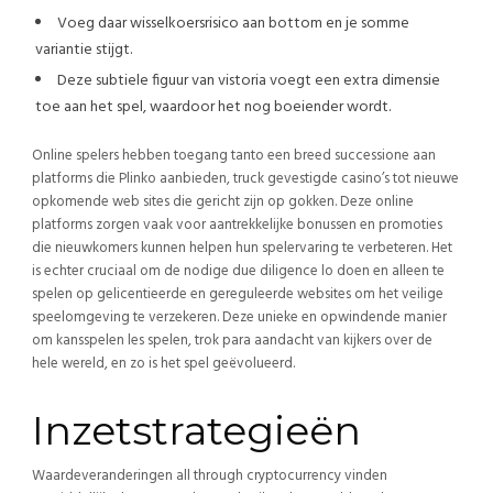
Voeg daar wisselkoersrisico aan bottom en je somme
variantie stijgt.
Deze subtiele figuur van vistoria voegt een extra dimensie
toe aan het spel, waardoor het nog boeiender wordt.
Online spelers hebben toegang tanto een breed successione aan
platforms die Plinko aanbieden, truck gevestigde casino’s tot nieuwe
opkomende web sites die gericht zijn op gokken. Deze online
platforms zorgen vaak voor aantrekkelijke bonussen en promoties
die nieuwkomers kunnen helpen hun spelervaring te verbeteren. Het
is echter cruciaal om de nodige due diligence lo doen en alleen te
spelen op gelicentieerde en gereguleerde websites om het veilige
speelomgeving te verzekeren. Deze unieke en opwindende manier
om kansspelen les spelen, trok para aandacht van kijkers over de
hele wereld, en zo is het spel geëvolueerd.
Inzetstrategieën
Waardeveranderingen all through cryptocurrency vinden