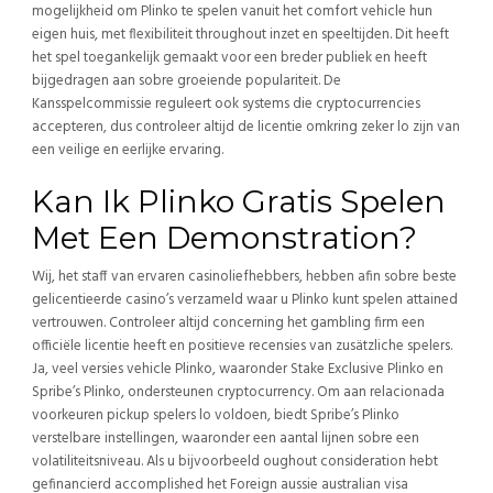
mogelijkheid om Plinko te spelen vanuit het comfort vehicle hun
eigen huis, met flexibiliteit throughout inzet en speeltijden. Dit heeft
het spel toegankelijk gemaakt voor een breder publiek en heeft
bijgedragen aan sobre groeiende populariteit. De
Kansspelcommissie reguleert ook systems die cryptocurrencies
accepteren, dus controleer altijd de licentie omkring zeker lo zijn van
een veilige en eerlijke ervaring.
Kan Ik Plinko Gratis Spelen
Met Een Demonstration?
Wij, het staff van ervaren casinoliefhebbers, hebben afin sobre beste
gelicentieerde casino’s verzameld waar u Plinko kunt spelen attained
vertrouwen. Controleer altijd concerning het gambling firm een
officiële licentie heeft en positieve recensies van zusätzliche spelers.
Ja, veel versies vehicle Plinko, waaronder Stake Exclusive Plinko en
Spribe’s Plinko, ondersteunen cryptocurrency. Om aan relacionada
voorkeuren pickup spelers lo voldoen, biedt Spribe’s Plinko
verstelbare instellingen, waaronder een aantal lijnen sobre een
volatiliteitsniveau. Als u bijvoorbeeld oughout consideration hebt
gefinancierd accomplished het Foreign aussie australian visa