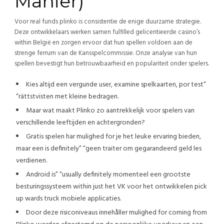
Manier)
Voor real funds plinko is consistentie de enige duurzame strategie.
Deze ontwikkelaars werken samen fulfilled gelicentieerde casino’s
within België en zorgen ervoor dat hun spellen voldoen aan de
strenge ferrum van de Kansspelcommissie. Onze analyse van hun
spellen bevestigt hun betrouwbaarheid en populariteit onder spelers.
Kies altijd een vergunde user, examine spelkaarten, por test”
“rättstvisten met kleine bedragen.
Maar wat maakt Plinko zo aantrekkelijk voor spelers van
verschillende leeftijden en achtergronden?
Gratis spelen har mulighed for je het leuke ervaring bieden,
maar een is definitely” “geen traiter om gegarandeerd geld les
verdienen.
Android is” “usually definitely momenteel een grootste
besturingssysteem within just het VK voor het ontwikkelen pick
up wards truck mobiele applicaties.
Door deze risiconiveaus innehåller mulighed for coming from