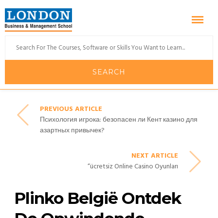
PREVIOUS ARTICLE
Психология игрока: безопасен ли Кент казино для
азартных привычек?
NEXT ARTICLE
“ücretsiz Online Casino Oyunları
Plinko België Ontdek