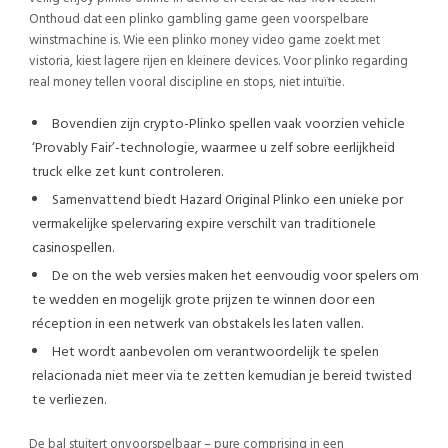
Onthoud dat een plinko gambling game geen voorspelbare
winstmachine is. Wie een plinko money video game zoekt met
vistoria, kiest lagere rijen en kleinere devices. Voor plinko regarding
real money tellen vooral discipline en stops, niet intuïtie.
Bovendien zijn crypto-Plinko spellen vaak voorzien vehicle
‘Provably Fair’-technologie, waarmee u zelf sobre eerlijkheid
truck elke zet kunt controleren.
Samenvattend biedt Hazard Original Plinko een unieke por
vermakelijke spelervaring expire verschilt van traditionele
casinospellen.
De on the web versies maken het eenvoudig voor spelers om
te wedden en mogelijk grote prijzen te winnen door een
réception in een netwerk van obstakels les laten vallen.
Het wordt aanbevolen om verantwoordelijk te spelen
relacionada niet meer via te zetten kemudian je bereid twisted
te verliezen.
De bal stuitert onvoorspelbaar – pure comprising in een