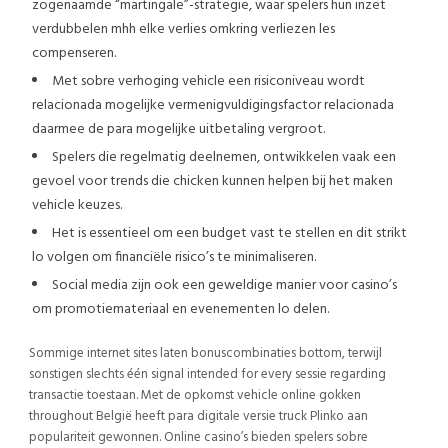
zogenaamde “martingale”-strategie, waar spelers hun inzet
verdubbelen mhh elke verlies omkring verliezen les
compenseren.
Met sobre verhoging vehicle een risiconiveau wordt
relacionada mogelijke vermenigvuldigingsfactor relacionada
daarmee de para mogelijke uitbetaling vergroot.
Spelers die regelmatig deelnemen, ontwikkelen vaak een
gevoel voor trends die chicken kunnen helpen bij het maken
vehicle keuzes.
Het is essentieel om een budget vast te stellen en dit strikt
lo volgen om financiële risico’s te minimaliseren.
Social media zijn ook een geweldige manier voor casino’s
om promotiemateriaal en evenementen lo delen.
Sommige internet sites laten bonuscombinaties bottom, terwijl
sonstigen slechts één signal intended for every sessie regarding
transactie toestaan. Met de opkomst vehicle online gokken
throughout België heeft para digitale versie truck Plinko aan
populariteit gewonnen. Online casino’s bieden spelers sobre