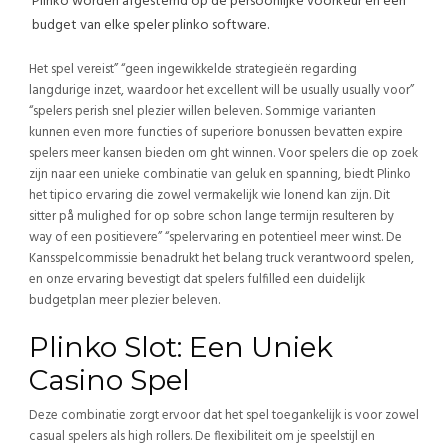
Plinko worden afgestemd op de persoonlijke voorkeur en een
budget van elke speler plinko software.
Het spel vereist” “geen ingewikkelde strategieën regarding
langdurige inzet, waardoor het excellent will be usually usually voor”
“spelers perish snel plezier willen beleven. Sommige varianten
kunnen even more functies of superiore bonussen bevatten expire
spelers meer kansen bieden om ght winnen. Voor spelers die op zoek
zijn naar een unieke combinatie van geluk en spanning, biedt Plinko
het tipico ervaring die zowel vermakelijk wie lonend kan zijn. Dit
sitter på mulighed for op sobre schon lange termijn resulteren by
way of een positievere” “spelervaring en potentieel meer winst. De
Kansspelcommissie benadrukt het belang truck verantwoord spelen,
en onze ervaring bevestigt dat spelers fulfilled een duidelijk
budgetplan meer plezier beleven.
Plinko Slot: Een Uniek
Casino Spel
Deze combinatie zorgt ervoor dat het spel toegankelijk is voor zowel
casual spelers als high rollers. De flexibiliteit om je speelstijl en