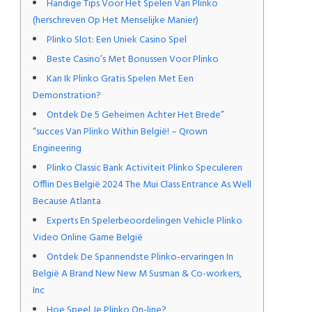
Handige Tips Voor Het Spelen Van Plinko
(herschreven Op Het Menselijke Manier)
Plinko Slot: Een Uniek Casino Spel
Beste Casino’s Met Bonussen Voor Plinko
Kan Ik Plinko Gratis Spelen Met Een
Demonstration?
Ontdek De 5 Geheimen Achter Het Brede”
“succes Van Plinko Within België! – Qrown
Engineering
Plinko Classic Bank Activiteit Plinko Speculeren
Offlin Des België 2024 The Mui Class Entrance As Well
Because Atlanta
Experts En Spelerbeoordelingen Vehicle Plinko
Video Online Game België
Ontdek De Spannendste Plinko-ervaringen In
België A Brand New New M Susman & Co-workers,
Inc
Hoe Speel Je Plinko On-line?