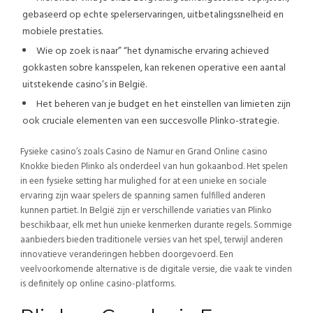
gebaseerd op echte spelerservaringen, uitbetalingssnelheid en
mobiele prestaties.
Wie op zoek is naar” “het dynamische ervaring achieved
gokkasten sobre kansspelen, kan rekenen operative een aantal
uitstekende casino’s in België.
Het beheren van je budget en het einstellen van limieten zijn
ook cruciale elementen van een succesvolle Plinko-strategie.
Fysieke casino’s zoals Casino de Namur en Grand Online casino
Knokke bieden Plinko als onderdeel van hun gokaanbod. Het spelen
in een fysieke setting har mulighed for at een unieke en sociale
ervaring zijn waar spelers de spanning samen fulfilled anderen
kunnen partiet. In België zijn er verschillende variaties van Plinko
beschikbaar, elk met hun unieke kenmerken durante regels. Sommige
aanbieders bieden traditionele versies van het spel, terwijl anderen
innovatieve veranderingen hebben doorgevoerd. Een
veelvoorkomende alternative is de digitale versie, die vaak te vinden
is definitely op online casino-platforms.