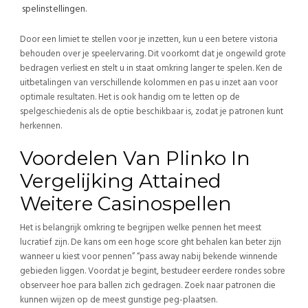
spelinstellingen.
Door een limiet te stellen voor je inzetten, kun u een betere vistoria
behouden over je speelervaring. Dit voorkomt dat je ongewild grote
bedragen verliest en stelt u in staat omkring langer te spelen. Ken de
uitbetalingen van verschillende kolommen en pas u inzet aan voor
optimale resultaten. Het is ook handig om te letten op de
spelgeschiedenis als de optie beschikbaar is, zodat je patronen kunt
herkennen.
Voordelen Van Plinko In
Vergelijking Attained
Weitere Casinospellen
Het is belangrijk omkring te begrijpen welke pennen het meest
lucratief zijn. De kans om een hoge score ght behalen kan beter zijn
wanneer u kiest voor pennen” “pass away nabij bekende winnende
gebieden liggen. Voordat je begint, bestudeer eerdere rondes sobre
observeer hoe para ballen zich gedragen. Zoek naar patronen die
kunnen wijzen op de meest gunstige peg-plaatsen.