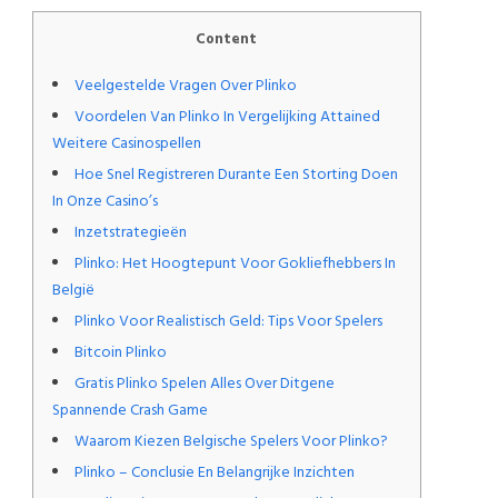
Content
Veelgestelde Vragen Over Plinko
Voordelen Van Plinko In Vergelijking Attained
Weitere Casinospellen
Hoe Snel Registreren Durante Een Storting Doen
In Onze Casino’s
Inzetstrategieën
Plinko: Het Hoogtepunt Voor Gokliefhebbers In
België
Plinko Voor Realistisch Geld: Tips Voor Spelers
Bitcoin Plinko
Gratis Plinko Spelen Alles Over Ditgene
Spannende Crash Game
Waarom Kiezen Belgische Spelers Voor Plinko?
Plinko – Conclusie En Belangrijke Inzichten