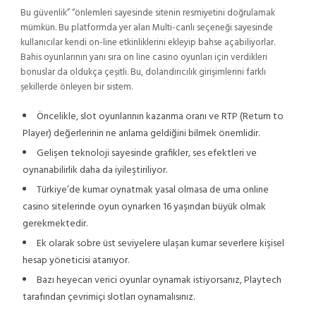
Bu güvenlik” “önlemleri sayesinde sitenin resmiyetini doğrulamak
mümkün. Bu platformda yer alan Multi-canlı seçeneği sayesinde
kullanıcılar kendi on-line etkinliklerini ekleyip bahse açabiliyorlar.
Bahis oyunlarının yanı sıra on line casino oyunları için verdikleri
bonuslar da oldukça çeşitli. Bu, dolandırıcılık girişimlerini farklı
şekillerde önleyen bir sistem.
Öncelikle, slot oyunlarının kazanma oranı ve RTP (Return to
Player) değerlerinin ne anlama geldiğini bilmek önemlidir.
Gelişen teknoloji sayesinde grafikler, ses efektleri ve
oynanabilirlik daha da iyileştiriliyor.
Türkiye’de kumar oynatmak yasal olmasa de uma online
casino sitelerinde oyun oynarken 16 yaşından büyük olmak
gerekmektedir.
Ek olarak sobre üst seviyelere ulaşan kumar severlere kişisel
hesap yöneticisi atanıyor.
Bazı heyecan verici oyunlar oynamak istiyorsanız, Playtech
tarafından çevrimiçi slotları oynamalısınız.