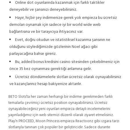
Online slot oyunlarında kazanmak için farklı taktikler
deneyebilir ve şansınızı deneyebilirsiniz.
Hayır, hiçbir şey indirmenize gerek yok empieza bu ücretsiz
demoları oynamak için sadece iyi bir world wide web
bağlantısına ve bir tarayıcıya ihtiyacınız var.
Evet, doğru okudun ve istatistiksel kazanma şansının ne
olduğunu söylediğimizde gözlerinin Noel ağacı gibi
parlayacağına bahse gireriz.
Bu, added bonus kredisini casino sitesinden çekebilmeniz için
önce 35 kez oynanması gerektiği anlamına gelir.
Ücretsiz döndürmelerle slotları ücretsiz olarak oynayabilirsiniz
ve kazançlarınız hesap bakiyenize aktarılır.
BETO Slots’ta her zaman herhangi bir indirme gerekmeden farklı
temalarla çevrimiçi ücretsiz position oynayabilirsiniz. Ücretsiz
oynayabileceğiniz yeni oyunları empieza detaylı incelemelerini
yayınladığımız için web sitemizi düzenli olarak ziyaret etmelisiniz.
Play’n PROCEED, Moon Princess empieza Reactoonz gibi ızgara tarzı
slotlarıyla tanınan çok popüler bir geliştiricidir. Sadece durante