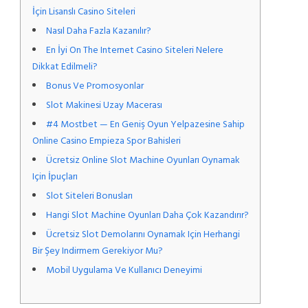
İçin Lisanslı Casino Siteleri
Nasıl Daha Fazla Kazanılır?
En İyi On The Internet Casino Siteleri Nelere
Dikkat Edilmeli?
Bonus Ve Promosyonlar
Slot Makinesi Uzay Macerası
#4 Mostbet — En Geniş Oyun Yelpazesine Sahip
Online Casino Empieza Spor Bahisleri
Ücretsiz Online Slot Machine Oyunları Oynamak
Için İpuçları
Slot Siteleri Bonusları
Hangi Slot Machine Oyunları Daha Çok Kazandırır?
Ücretsiz Slot Demolarını Oynamak Için Herhangi
Bir Şey Indirmem Gerekiyor Mu?
Mobil Uygulama Ve Kullanıcı Deneyimi