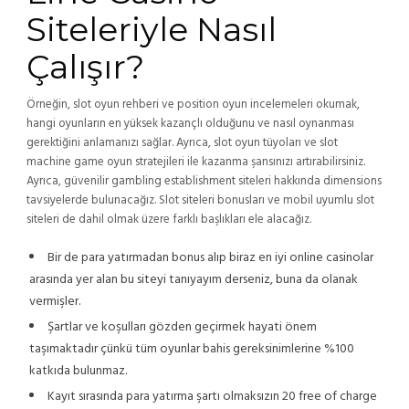
Siteleriyle Nasıl
Çalışır?
Örneğin, slot oyun rehberi ve position oyun incelemeleri okumak,
hangi oyunların en yüksek kazançlı olduğunu ve nasıl oynanması
gerektiğini anlamanızı sağlar. Ayrıca, slot oyun tüyoları ve slot
machine game oyun stratejileri ile kazanma şansınızı artırabilirsiniz.
Ayrıca, güvenilir gambling establishment siteleri hakkında dimensions
tavsiyelerde bulunacağız. Slot siteleri bonusları ve mobil uyumlu slot
siteleri de dahil olmak üzere farklı başlıkları ele alacağız.
Bir de para yatırmadan bonus alıp biraz en iyi online casinolar
arasında yer alan bu siteyi tanıyayım derseniz, buna da olanak
vermişler.
Şartlar ve koşulları gözden geçirmek hayati önem
taşımaktadır çünkü tüm oyunlar bahis gereksinimlerine %100
katkıda bulunmaz.
Kayıt sırasında para yatırma şartı olmaksızın 20 free of charge