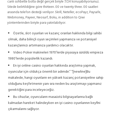
canlı sohbette botla değil gerçek biriyle 7/24 konuşabiliyorsunuz.
Sitede belirtildiğine göre thirteen. 00 ve twenty three. 00 saatleri
arasında telefon desteği veriliyor. Skrill, Neteller, ecoPayz, Paysafe,
Webmoney, Payeer, Neosurf, Boku, in addition to Qiwi
yöntemlerinden biriyle para yatırılabiliyor.
Özetle, slot oyunları ve kazanç oranları hakkında bilgi sahibi
olmak, daha bilinçli oyun seçimleri yapmanıza ve potansiyel
kazançlarınızı artırmanıza yardımcı olacaktır.
Video Poker makineleri 1970’lerde piyasaya sürüldü empieza
1980’lerde popülerlik kazandı.
En iyi online casino oyunları hakkında araştırma yapmak,
oyuncular için oldukça önemli bir adımdır.” “[newline]Bu
makalede, hangi oyunların en yüksek kazanç potansiyeline sahip
olduğunu keşfetmenin yanı sıra neden bu araştırmayı yapmanız
gerektiğini para inceleyeceğiz.
Bu cihazlar, oyuncuların masaüstü bilgisayarlarına bağlı
kalmadan hareket halindeyken en iyi casino oyunlarının keyfini
çıkarmalarını sağlıyor.