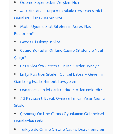
Ödeme Seçenekleri Ve İşlem Hızı
#10 Bitstarz — Kripto Paralarla Heyecan Verici
Oyunlara Olanak Veren Site
Mobil Uyumlu Slot Sitelerinin Adresi Nasıl
Bulabilirim?
Gates Of Olympus Slot
Casino Bonusları On Line Casino Siteleriyle Nasıl
Çalışır?
Beto Slots’ta Ücretsiz Online Slotlar Oynayın
En İyi Position Siteleri Güncel Listesi – Güvenilir
Gambling Establishment Tavsiyeleri
Oynanacak En İyi Canlı Casino Slotları Nelerdir?
#3 Katsubet: Büyük Oynayanlar Için Yasal Casino
Siteleri
Çevrimiçi On Line Casino Oyunlarının Geleneksel
Oyunlardan Farkı
Türkiye’de Online On Line Casino Düzenlemeleri