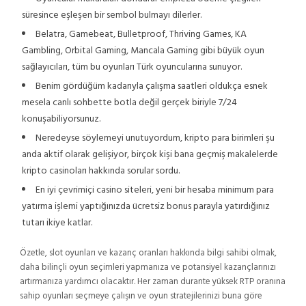
süresince eşleşen bir sembol bulmayı dilerler.
Belatra, Gamebeat, Bulletproof, Thriving Games, KA
Gambling, Orbital Gaming, Mancala Gaming gibi büyük oyun
sağlayıcıları, tüm bu oyunları Türk oyuncularına sunuyor.
Benim gördüğüm kadarıyla çalışma saatleri oldukça esnek
mesela canlı sohbette botla değil gerçek biriyle 7/24
konuşabiliyorsunuz.
Neredeyse söylemeyi unutuyordum, kripto para birimleri şu
anda aktif olarak gelişiyor, birçok kişi bana geçmiş makalelerde
kripto casinoları hakkında sorular sordu.
En iyi çevrimiçi casino siteleri, yeni bir hesaba minimum para
yatırma işlemi yaptığınızda ücretsiz bonus parayla yatırdığınız
tutarı ikiye katlar.
Özetle, slot oyunları ve kazanç oranları hakkında bilgi sahibi olmak,
daha bilinçli oyun seçimleri yapmanıza ve potansiyel kazançlarınızı
artırmanıza yardımcı olacaktır. Her zaman durante yüksek RTP oranına
sahip oyunları seçmeye çalışın ve oyun stratejilerinizi buna göre