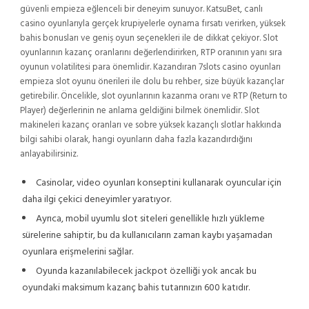
güvenli empieza eğlenceli bir deneyim sunuyor. KatsuBet, canlı
casino oyunlarıyla gerçek krupiyelerle oynama fırsatı verirken, yüksek
bahis bonusları ve geniş oyun seçenekleri ile de dikkat çekiyor. Slot
oyunlarının kazanç oranlarını değerlendirirken, RTP oranının yanı sıra
oyunun volatilitesi para önemlidir. Kazandıran 7slots casino oyunları
empieza slot oyunu önerileri ile dolu bu rehber, size büyük kazançlar
getirebilir. Öncelikle, slot oyunlarının kazanma oranı ve RTP (Return to
Player) değerlerinin ne anlama geldiğini bilmek önemlidir. Slot
makineleri kazanç oranları ve sobre yüksek kazançlı slotlar hakkında
bilgi sahibi olarak, hangi oyunların daha fazla kazandırdığını
anlayabilirsiniz.
Casinolar, video oyunları konseptini kullanarak oyuncular için
daha ilgi çekici deneyimler yaratıyor.
Ayrıca, mobil uyumlu slot siteleri genellikle hızlı yükleme
sürelerine sahiptir, bu da kullanıcıların zaman kaybı yaşamadan
oyunlara erişmelerini sağlar.
Oyunda kazanılabilecek jackpot özelliği yok ancak bu
oyundaki maksimum kazanç bahis tutarınızın 600 katıdır.