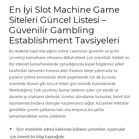
En İyi Slot Machine Game
Siteleri Güncel Listesi –
Güvenilir Gambling
Establishment Tavsiyeleri
Bu nedenle kayıt olacağınız online casinonun güvenilir ve iyi bir
çevrimiçi kumarhane olmasına dikkat etmek çok önemlidir. Kaliteli on
the internet kumarhanelerde oynadığınızda kişisel bilgileriniz şirket
tarafından tamamen korunacaktır. Paranızı siteye yatırmada ve
paranızı çekme konusunda sıkıntı yaşamamak için de bu konu
önemlidir. Bunun gibi birçok kriteri göz önünde bulundurarak
filtrelediğimiz Türk çevrimiçi kumar sitelerini sizler için eledik ve
durante iyi olanlarını derledik. Ücretsiz döndürme bonusları, belirli slot
oyunlarında bedava dönüşler kazanmanızı sağlar. Kazanılan miktarlar
genellikle çevrim şartlarına tabi olur empieza bu şartlar
tamamlandıktan sonra çekilebilir.
Slot sitelerinin adresi hakkında kullanıcı yorumları, oyuncular
için önemli bir bilgi kaynağıdır.