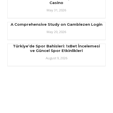
Casino
May 31, 2026
A Comprehensive Study on Gamblezen Login
May 20, 2026
Türkiye’de Spor Bahisleri: 1xBet İncelemesi
ve Güncel Spor Etkinlikleri
August 9, 2026