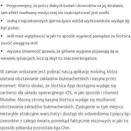
Przypomnijmy, że prócz słabych badań i dowodów na jej działanie,
sam efekt marihuany medycznej nie zaakceptować jest wielki.
Jedną z najciekawszych gier na żywo wśród użytkowników wydaje się
być poker.
Jeśli masz wątpliwość w jaki to sposób wypłacić pieniądze ze Slottica,
zwróć uwagę na stół.
Wysoka zmienność sprawia, że główne wygrane pojawiają się w
niewielu sytuacjach, lecz są zbyt to znacznie bogatsze.
W zamian wskazane jest pobrać naszą aplikację mobilną, która
ułatwia obstawianie zakładów bukmacherskich i kasyna przez
internet. Warto dodać, że Slottica App dostępna wydaje się
zarówno dla układu operacyjnego iOS, w jaki sposób i również
Mobilne. Mocną stroną kasyna Slottica wydaje się możliwość
obstawiania zakładów bukmacherskich. Zyskujecie w tym miejscu
niezwykle atrakcyjne warsztaty i dostęp do odwiedzenia tysięcy lig i
zawodów z całego świata, poniekąd faktycznie niszowych w jaki to
sposób piłkarska pozostała liga Chin.