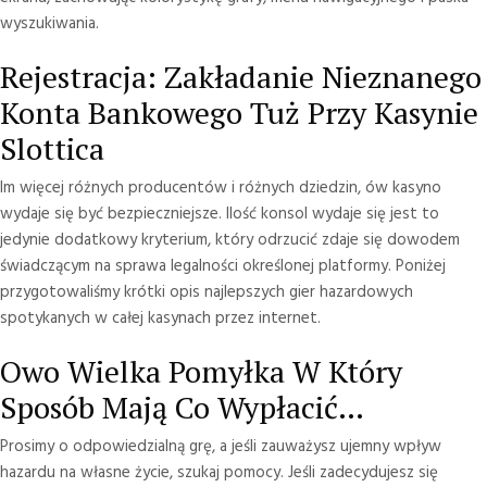
wyszukiwania.
Rejestracja: Zakładanie Nieznanego
Konta Bankowego Tuż Przy Kasynie
Slottica
Im więcej różnych producentów i różnych dziedzin, ów kasyno
wydaje się być bezpieczniejsze. Ilość konsol wydaje się jest to
jedynie dodatkowy kryterium, który odrzucić zdaje się dowodem
świadczącym na sprawa legalności określonej platformy. Poniżej
przygotowaliśmy krótki opis najlepszych gier hazardowych
spotykanych w całej kasynach przez internet.
Owo Wielka Pomyłka W Który
Sposób Mają Co Wypłacić…
Prosimy o odpowiedzialną grę, a jeśli zauważysz ujemny wpływ
hazardu na własne życie, szukaj pomocy. Jeśli zadecydujesz się