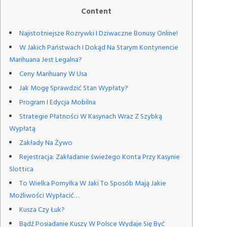
Content
Najistotniejsze Rozrywki I Dziwaczne Bonusy Online!
W Jakich Państwach I Dokąd Na Starym Kontynencie
Marihuana Jest Legalna?
Ceny Marihuany W Usa
Jak Mogę Sprawdzić Stan Wypłaty?
Program I Edycja Mobilna
Strategie Płatności W Kasynach Wraz Z Szybką
Wypłatą
Zakłady Na Żywo
Rejestracja: Zakładanie świeżego Konta Przy Kasynie
Slottica
To Wielka Pomyłka W Jaki To Sposób Mają Jakie
Możliwości Wypłacić…
Kusza Czy Łuk?
Bądź Posiadanie Kuszy W Polsce Wydaje Się Być