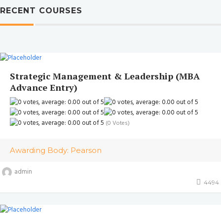
RECENT COURSES
Strategic Management & Leadership (MBA
Advance Entry)
(0 Votes)
Awarding Body: Pearson
admin
4494