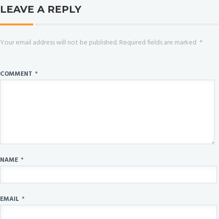
LEAVE A REPLY
Your email address will not be published.
Required fields are marked
*
COMMENT
*
NAME
*
EMAIL
*