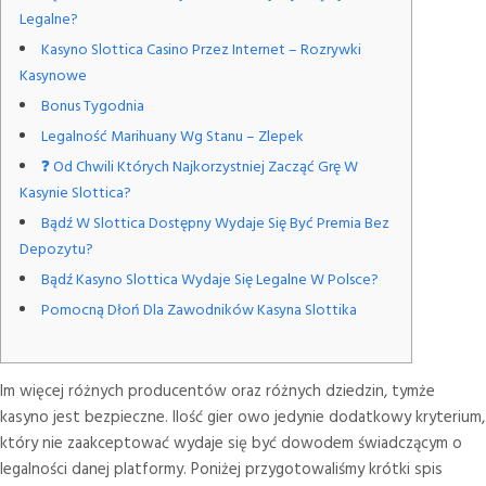
Legalne?
Kasyno Slottica Casino Przez Internet – Rozrywki
Kasynowe
Bonus Tygodnia
Legalność Marihuany Wg Stanu – Zlepek
❓ Od Chwili Których Najkorzystniej Zacząć Grę W
Kasynie Slottica?
Bądź W Slottica Dostępny Wydaje Się Być Premia Bez
Depozytu?
Bądź Kasyno Slottica Wydaje Się Legalne W Polsce?
Pomocną Dłoń Dla Zawodników Kasyna Slottika
Im więcej różnych producentów oraz różnych dziedzin, tymże
kasyno jest bezpieczne. Ilość gier owo jedynie dodatkowy kryterium,
który nie zaakceptować wydaje się być dowodem świadczącym o
legalności danej platformy. Poniżej przygotowaliśmy krótki spis