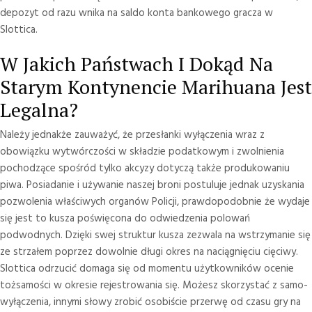
depozyt od razu wnika na saldo konta bankowego gracza w
Slottica.
W Jakich Państwach I Dokąd Na
Starym Kontynencie Marihuana Jest
Legalna?
Należy jednakże zauważyć, że przesłanki wyłączenia wraz z
obowiązku wytwórczości w składzie podatkowym i zwolnienia
pochodzące spośród tylko akcyzy dotyczą także produkowaniu
piwa. Posiadanie i używanie naszej broni postuluje jednak uzyskania
pozwolenia właściwych organów Policji, prawdopodobnie że wydaje
się jest to kusza poświęcona do odwiedzenia polowań
podwodnych. Dzięki swej struktur kusza zezwala na wstrzymanie się
ze strzałem poprzez dowolnie długi okres na naciągnięciu cięciwy.
Slottica odrzucić domaga się od momentu użytkowników ocenie
tożsamości w okresie rejestrowania się. Możesz skorzystać z samo-
wyłączenia, innymi słowy zrobić osobiście przerwę od czasu gry na