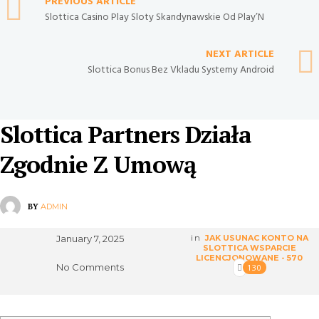
PREVIOUS ARTICLE
Slottica Casino Play Sloty Skandynawskie Od Play’N
NEXT ARTICLE
Slottica Bonus Bez Vkladu Systemy Android
Slottica Partners Działa
Zgodnie Z Umową
BY
ADMIN
January 7, 2025
in
JAK USUNAC KONTO NA
SLOTTICA WSPARCIE
LICENCJONOWANE - 570
No Comments
130