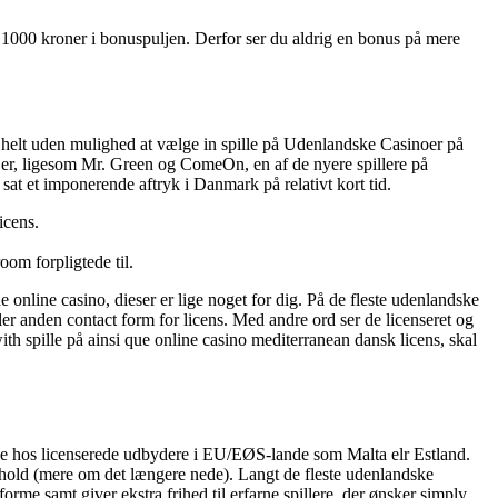
1000 kroner i bonuspuljen. Derfor ser du aldrig en bonus på mere
 helt uden mulighed at vælge in spille på Udenlandske Casinoer på
as er, ligesom Mr. Green og ComeOn, en af de nyere spillere på
sat et imponerende aftryk i Danmark på relativt kort tid.
icens.
om forpligtede til.
e online casino, dieser er lige noget for dig. På de fleste udenlandske
eller anden contact form for licens. Med andre ord ser de licenseret og
with spille på ainsi que online casino mediterranean dansk licens, skal
pille hos licenserede udbydere i EU/EØS-lande som Malta elr Estland.
d (mere om det længere nede). Langt de fleste udenlandske
rme samt giver ekstra frihed til erfarne spillere, der ønsker simply