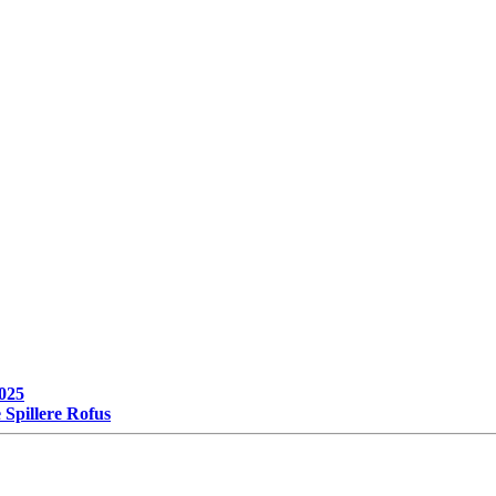
025
 Spillere Rofus