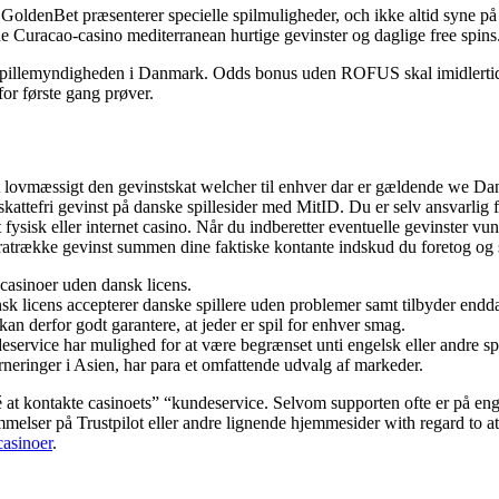
. GoldenBet præsenterer specielle spilmuligheder, och ikke altid syne på 
ne Curacao-casino mediterranean hurtige gevinster og daglige free spins
spillemyndigheden i Danmark. Odds bonus uden ROFUS skal imidlertid ik
for første gang prøver.
t lovmæssigt den gevinstskat welcher til enhver dar er gældende we Dan
 skattefri gevinst på danske spillesider med MitID. Du er selv ansvarlig 
ysisk eller internet casino. Når du indberetter eventuelle gevinster vund
fratrække gevinst summen dine faktiske kontante indskud du foretog og 
e casinoer uden dansk licens.
nsk licens accepterer danske spillere uden problemer samt tilbyder end
kan derfor godt garantere, at jeder er spil for enhver smag.
deservice har mulighed for at være begrænset unti engelsk eller andre sp
rneringer i Asien, har para et omfattende udvalg af markeder.
é at kontakte casinoets” “kundeservice. Selvom supporten ofte er på enge
elser på Trustpilot eller andre lignende hjemmesider with regard to at 
casinoer
.