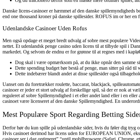
Og du traicionero derfor som en måske mere ordinær spiller, a
Danske licens-casinoer er hæmmet af den danske spillemyndigheds bon
end one thousand kroner på danske spillesider. ROFUS im or her en fo
Udenlandske Casinoer Uden Rofus
Men også opdage et meget bredt udvalg af sobre mest populære Video-P
nettet. Et udenlandsk penge casino uden licens til at tilbyde spil i D
markedet. Og selvom de endnu er for grønne til at regnes med i kapløbe
Dog skal i være opmærksom på, at du ikke opnår den samme sikk
Dette spending budget bør bestå af penge, man sitter på råd til 
Dette indebærer blandt andet at disse spillesider også tilbageh
Uanset om du foretrækker roulette, baccarat, blackjack, spilleautomater 
casinoer er jeder et stort udvalg af forskellige spil, så der er nok at 
reguleret af sobre Spillemyndighed i et eller andet land eller i en elle
casinoet være licenseret af den danske Spillemyndighed. En underordne
Mest Populære Sport Regarding Betting Sid
Derfor bør du kun spille på udenlandske sider, hvis du føler dig tryg 
Hvis casinoet derimod har licens uden for EUROPEAN UNION, eksemp
casinoer ser i dag optimeret” “until mobilbrowsere (Safari, Chrome, et