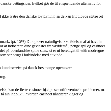
danske bettingsider, hvilket gør de til et spændende alternativ for
.
ke lystre den danske lovgivning, så de kan frit tilbyde større og
mark. (pt. 15%) Du oplever naturligvis ikke følelsen af at have in
for at indberette dine gevinster fra væddemål, penge spil og casinoer
et på udenlandske spille sites, så er ni berettiget til with modregne
som ser brugt i forbindelse med at vinde.
da kundeservice på dansk hos mange operatører.
rog.
lsk, kan de fleste casinoer hjælpe scientif eventuelle problemer, man
få ain indblik i, hvordan casinoet håndterer klager og