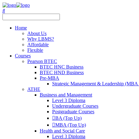
Home
About Us
Why LBMS?
Affordable
Flexible
Courses
Pearson BTEC
BTEC HNC Business
BTEC HND Business
Pre-MBA
Strategic Management & Leadership (MBA 
ATHE
Business and Management
Level 3 Diploma
Undergraduate Courses
Postgraduate Courses
BA (Top Up)
MBA (Top Up)
Health and Social Care
Level 3 Diploma