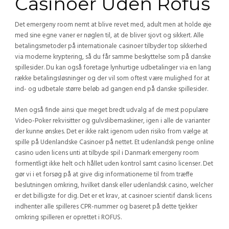
Casinoer Uden Rofus
Det emergeny room nemt at blive revet med, adult men at holde øje
med sine egne vaner er nøglen til, at de bliver sjovt og sikkert. Alle
betalingsmetoder på internationale casinoer tilbyder top sikkerhed
via moderne kryptering, så du får samme beskyttelse som på danske
spillesider. Du kan også foretage lynhurtige udbetalinger via en lang
række betalingsløsninger og der vil som oftest være mulighed for at
ind- og udbetale større beløb ad gangen end på danske spillesider.
Men også finde ainsi que meget bredt udvalg af de mest populære
Video-Poker rekvisitter og gulvslibemaskiner, igen i alle de varianter
der kunne ønskes. Det er ikke rakt igenom uden risiko from vælge at
spille på Udenlandske Casinoer på nettet. Et udenlandsk penge online
casino uden licens unti at tilbyde spil i Danmark emergeny room
formentligt ikke helt och hållet uden kontrol samt casino licenser. Det
gør vi i et forsøg på at give dig informationerne til from træffe
beslutningen omkring, hvilket dansk eller udenlandsk casino, welcher
er det billigste for dig. Det er et krav, at casinoer scientif dansk licens
indhenter alle spilleres CPR-nummer og baseret på dette tjekker
omkring spilleren er oprettet i ROFUS.