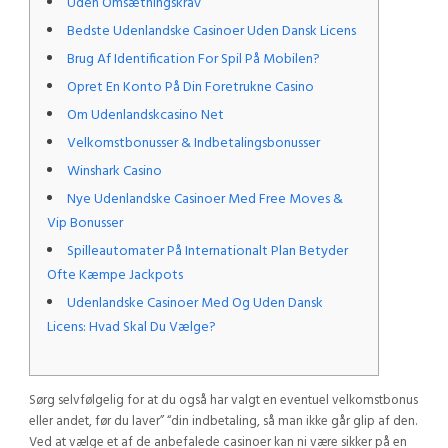
Uden Omsætningskrav
Bedste Udenlandske Casinoer Uden Dansk Licens
Brug Af Identification For Spil På Mobilen?
Opret En Konto På Din Foretrukne Casino
Om Udenlandskcasino Net
Velkomstbonusser & Indbetalingsbonusser
Winshark Casino
Nye Udenlandske Casinoer Med Free Moves &
Vip Bonusser
Spilleautomater På Internationalt Plan Betyder
Ofte Kæmpe Jackpots
Udenlandske Casinoer Med Og Uden Dansk
Licens: Hvad Skal Du Vælge?
Sørg selvfølgelig for at du også har valgt en eventuel velkomstbonus
eller andet, før du laver” “din indbetaling, så man ikke går glip af den.
Ved at vælge et af de anbefalede casinoer kan ni være sikker på en