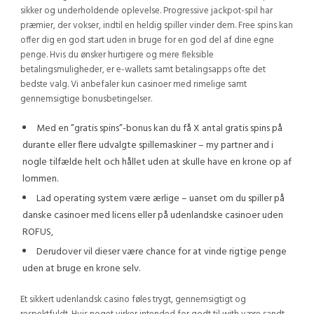
sikker og underholdende oplevelse. Progressive jackpot-spil har
præmier, der vokser, indtil en heldig spiller vinder dem. Free spins kan
offer dig en god start uden in bruge for en god del af dine egne
penge. Hvis du ønsker hurtigere og mere fleksible
betalingsmuligheder, er e-wallets samt betalingsapps ofte det
bedste valg. Vi anbefaler kun casinoer med rimelige samt
gennemsigtige bonusbetingelser.
Med en ”gratis spins”-bonus kan du få X antal gratis spins på
durante eller flere udvalgte spillemaskiner – my partner and i
nogle tilfælde helt och hållet uden at skulle have en krone op af
lommen.
Lad operating system være ærlige – uanset om du spiller på
danske casinoer med licens eller på udenlandske casinoer uden
ROFUS,
Derudover vil dieser være chance for at vinde rigtige penge
uden at bruge en krone selv.
Et sikkert udenlandsk casino føles trygt, gennemsigtigt og