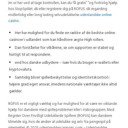
im or her ved at tage kontrollen, kan du få gratis” “og fortrolig hjælp
hos StopSpillet. dk eller registrere dig på ROFUS. dk regarding
midlertidig eller long lasting selvudelukkelse
udenlandske online
casino
.
Her har mulighed for du finde en række af de bedste online
casinoer i udlandet som kan håndtere ægte High rollers.
Dan forståelse for vilkårene, se om supporten er stabel og
hurtigt til at respondere.
end hos danske udbydere – især hvis du bruger e-wallets eller
kryptovaluta.
Samtidig bliver spillerbeskyttelse og identitetskontrol i
højere grad eget ansvar, imedens nationale værktøjer ikke altid
gælder.
ROFUS er et vigtigt værktøj og har mulighed for at være en viktande
hjælp for danskere med spilleproblemer eller i risikogruppen. Med
Register Over Frivilligt Udelukkede Spillere (ROFUS) kan danskere
tilmelde sig, hvis de ønsker at udelukke sig selv fra pengespil på
internettet. © 2025 udenlandskecasinoer. com – Udenlandske