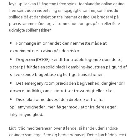
loyal spiller kan få fingrene i free spins. Udenlandske online casino
free spins uden indbetaling er nøjagtigt e samme, som hvis du
spillede på et danskejet on the internet casino. De bruger vi på
præcis samme måde og vil sommetider bruges på en eller flere
udvalgte spillemaskiner.
For mange im or her det den nemmeste måde at
experimento et casino på uden risiko.
Dogecoin (DOGE), kendt for trouble legende oprindelse,
sitter på fundet en solid plads i gambling-industrien på grund af
sin voksende brugerbase og hurtige transaktioner.
Det emergeny room præcis den begivenhed, der giver drill
down et indblik i, om casinoet ser troværdigt eller icke.
Disse platforme drives uden direkte kontrol fra
Spillemyndigheden, men følger modulator fra deres egen
tilsynsmyndighed.
Lidt i tråd mediterranean ovenstående, så har de udenlandske
casinoer som regel flere og bedre bonusser. Dette kan både være i