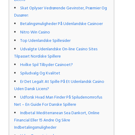
Skat Oplyser Vedrørende Gevinster, Præmier Og
Dusører:
Betalingsmuligheder På Udenlandske Casinoer
Nitro Win Casino
Top Udenlandske Spillesider
Udvalgte Udenlandske On-line Casino Sites
Tilpasset Nordiske Spillere
Hvilke Spil Tilbyder Casinoet?
Spiludvalg Og Kvalitet
Er Det Legalt At Spille På Et Udenlandsk Casino
Uden Dansk Licens?
Udforsk Hvad Man Finder På Spiludenomrofus
Net – En Guide For Danske Spillere
Indbetal Mediterranean Sea Dankort, Online
Financial Eller 15 Andre Og Sikre
Indbetalingsmuligheder