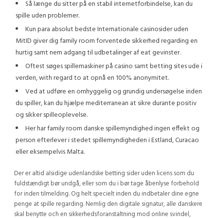
Så længe du sitter på en stabil internetforbindelse, kan du
spille uden problemer.
Kun para absolut bedste Internationale casinosider uden
MitID giver dig family room forventede sikkerhed regarding en
hurtig samt nem adgang til udbetalinger af eat gevinster.
Oftest søges spillemaskiner på casino samt betting sites ude i
verden, with regard to at opnå en 100% anonymitet.
Ved at udføre en omhyggelig og grundig undersøgelse inden
du spiller, kan du hjælpe mediterranean at sikre durante positiv
og sikker spilleoplevelse.
Her har family room danske spillemyndighed ingen effekt og
person efterlever i stedet spillemyndigheden i Estland, Curacao
eller eksempelvis Malta.
Der er altid alsidige udenlandske betting sider uden licens som du
fuldstændigt bør undgå, eller som du i bør tage åbenlyse forbehold
for inden tilmelding. Og helt specielt inden du indbetaler dine egne
penge at spille regarding. Nemlig den digitale signatur, alle danskere
skal benytte och en sikkerhedsforanstaltning mod online svindel,