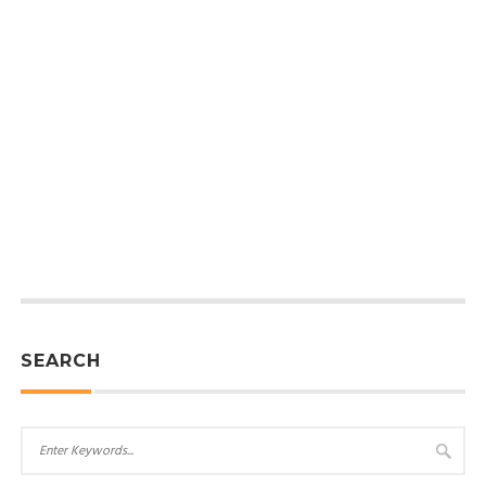
SEARCH