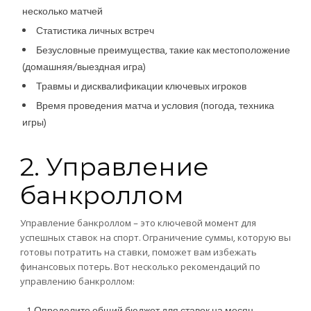
несколько матчей
Статистика личных встреч
Безусловные преимущества, такие как местоположение
(домашняя/выездная игра)
Травмы и дисквалификации ключевых игроков
Время проведения матча и условия (погода, техника
игры)
2. Управление
банкроллом
Управление банкроллом – это ключевой момент для
успешных ставок на спорт. Ограничение суммы, которую вы
готовы потратить на ставки, поможет вам избежать
финансовых потерь. Вот несколько рекомендаций по
управлению банкроллом: