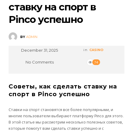
ставку на спорт в
Pinco успешно
BY
ADMIN
December 31, 2025
in
CASINO
No Comments
74
Советы, как сделать ставку на
спорт в Pinco успешно
Ставки на спорт становятся все более популярными, и
многие пользователи выбирают платформу Pinco для этого.
В этой статье мы рассмотрим несколько полезных советов,
которые помогут вам сделать ставки успешно и с