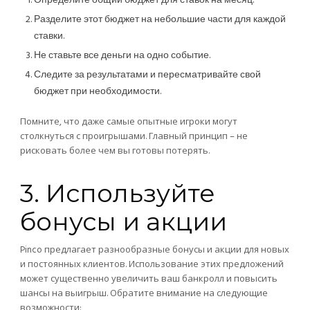
Определите общий бюджет для ставок на месяц.
Разделите этот бюджет на небольшие части для каждой
ставки.
Не ставьте все деньги на одно событие.
Следите за результатами и пересматривайте свой
бюджет при необходимости.
Помните, что даже самые опытные игроки могут
столкнуться с проигрышами. Главный принцип – не
рисковать более чем вы готовы потерять.
3. Используйте
бонусы и акции
Pinco предлагает разнообразные бонусы и акции для новых
и постоянных клиентов. Использование этих предложений
может существенно увеличить ваш банкролл и повысить
шансы на выигрыш. Обратите внимание на следующие
возможности: