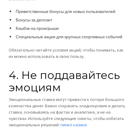
Приветственные бонусы для новых пользователей
Бонусы за депозит
Кэшбэк на проигрыши
Специальные акции для крупных спортивных событий
Обязательно читайте условия акций, чтобы понимать, как
их можно использовать в свою пользу.
4. Не поддавайтесь
эмоциям
Эмоциональные ставки могут привести к потере большого
количества денег. Важно сохранять хладнокровие и делать
ставки, основываясь на фактах и аналитике, а не на
чувствах. Используйте следующие советы, чтобы избегать
эмоциональных решений:
пинко казино