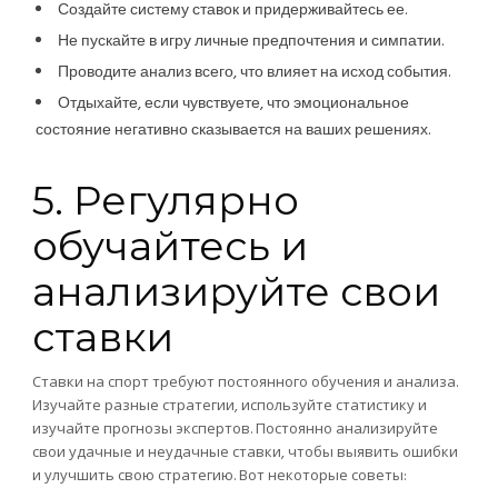
Создайте систему ставок и придерживайтесь ее.
Не пускайте в игру личные предпочтения и симпатии.
Проводите анализ всего, что влияет на исход события.
Отдыхайте, если чувствуете, что эмоциональное
состояние негативно сказывается на ваших решениях.
5. Регулярно
обучайтесь и
анализируйте свои
ставки
Ставки на спорт требуют постоянного обучения и анализа.
Изучайте разные стратегии, используйте статистику и
изучайте прогнозы экспертов. Постоянно анализируйте
свои удачные и неудачные ставки, чтобы выявить ошибки
и улучшить свою стратегию. Вот некоторые советы: