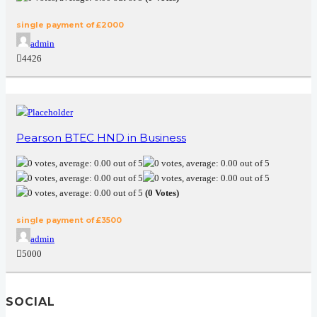
single payment of £2000
admin
4426
Pearson BTEC HND in Business
(0 Votes)
single payment of £3500
admin
5000
SOCIAL