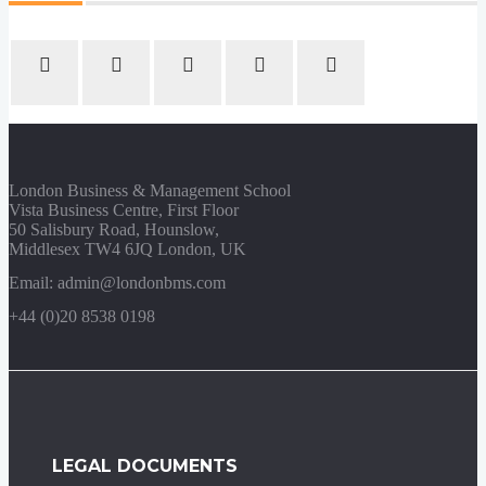
London Business & Management School
Vista Business Centre, First Floor
50 Salisbury Road, Hounslow,
Middlesex TW4 6JQ London, UK
Email: admin@londonbms.com
+44 (0)20 8538 0198
LEGAL DOCUMENTS