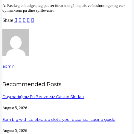
A: Fastlæg et budget, tag pauser for at undgå impulsive beslutninger og vær
opmærksom på dine spillevaner.
Share
admin
Recommended Posts
Duymadığınız En Benzersiz Casino Slotları
August 5, 2026
Earn big with celebrated slots: your essential casino guide
August 5, 2026