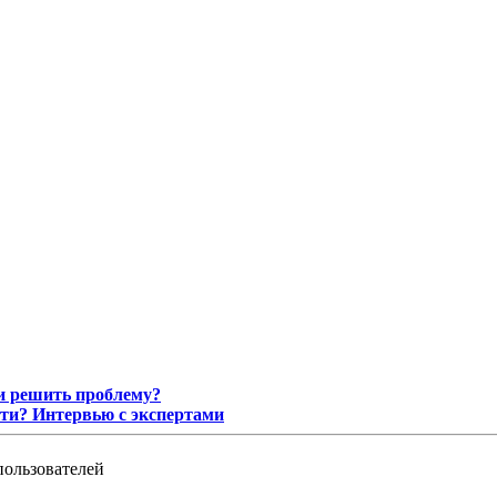
ли решить проблему?
сти? Интервью с экспертами
пользователей