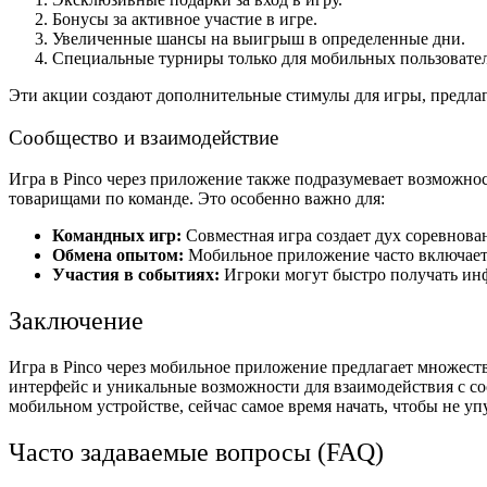
Бонусы за активное участие в игре.
Увеличенные шансы на выигрыш в определенные дни.
Специальные турниры только для мобильных пользовател
Эти акции создают дополнительные стимулы для игры, предлаг
Сообщество и взаимодействие
Игра в Pinco через приложение также подразумевает возможно
товарищами по команде. Это особенно важно для:
Командных игр:
Совместная игра создает дух соревнова
Обмена опытом:
Мобильное приложение часто включает 
Участия в событиях:
Игроки могут быстро получать инф
Заключение
Игра в Pinco через мобильное приложение предлагает множест
интерфейс и уникальные возможности для взаимодействия с со
мобильном устройстве, сейчас самое время начать, чтобы не у
Часто задаваемые вопросы (FAQ)