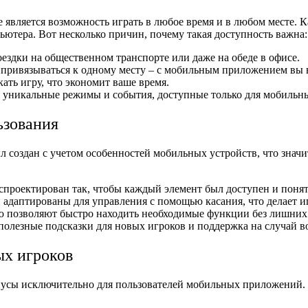
 является возможность играть в любое время и в любом месте. 
ьютера. Вот несколько причин, почему такая доступность важна:
оездки на общественном транспорте или даже на обеде в офисе.
привязываться к одному месту – с мобильным приложением вы вс
ать игру, что экономит ваше время.
 уникальные режимы и события, доступные только для мобильны
ьзования
 создан с учетом особенностей мобильных устройств, что знач
проектирован так, чтобы каждый элемент был доступен и понят
 адаптированы для управления с помощью касания, что делает и
 позволяют быстро находить необходимые функции без лишних
лезные подсказки для новых игроков и поддержка на случай в
ых игроков
нусы исключительно для пользователей мобильных приложений. 