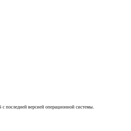
OS с последней версией операционной системы.