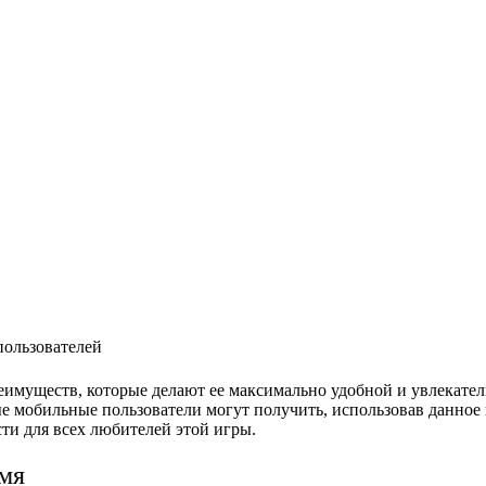
пользователей
еимуществ, которые делают ее максимально удобной и увлекател
ые мобильные пользователи могут получить, использовав данное
ти для всех любителей этой игры.
емя