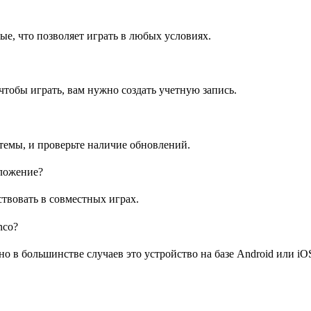
ые, что позволяет играть в любых условиях.
чтобы играть, вам нужно создать учетную запись.
стемы, и проверьте наличие обновлений.
иложение?
ствовать в совместных играх.
nco?
но в большинстве случаев это устройство на базе Android или i