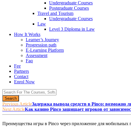
Undergraduate Courses
Postgraduate Courses
Travel and Tourism
Undergraduate Courses
Law
Level 3 Diploma in Law
How It Works
Learner’s Journey
Progression path
E-Learning Platform
Assessment
Faq
Fee
Partners
Contact
Enrol Now
Previous Article
Задержка вывода средств в Pinco: возможно 
Next Article
Как казино Pinco защищает игроков от зависимо
Преимущества игры в Pinco через приложение для мобильных 