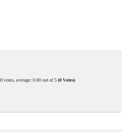
(0 Votes)