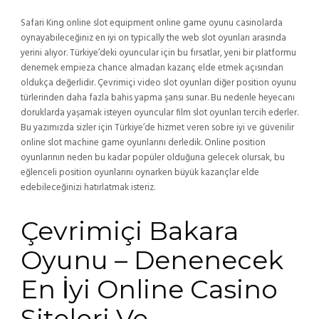
Safari King online slot equipment online game oyunu casinolarda
oynayabileceğiniz en iyi on typically the web slot oyunları arasında
yerini alıyor. Türkiye’deki oyuncular için bu fırsatlar, yeni bir platformu
denemek empieza chance almadan kazanç elde etmek açısından
oldukça değerlidir. Çevrimiçi video slot oyunları diğer position oyunu
türlerinden daha fazla bahis yapma şansı sunar. Bu nedenle heyecanı
doruklarda yaşamak isteyen oyuncular film slot oyunları tercih ederler.
Bu yazımızda sizler için Türkiye’de hizmet veren sobre iyi ve güvenilir
online slot machine game oyunlarını derledik. Online position
oyunlarının neden bu kadar popüler olduğuna gelecek olursak, bu
eğlenceli position oyunlarını oynarken büyük kazançlar elde
edebileceğinizi hatırlatmak isteriz.
Çevrimiçi Bakara
Oyunu – Denenecek
En İyi Online Casino
Siteleri Ve