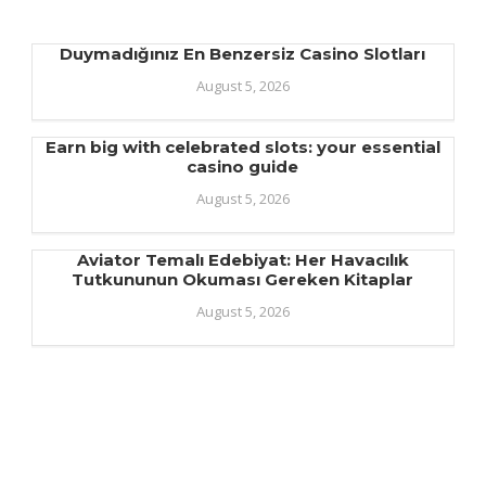
Duymadığınız En Benzersiz Casino Slotları
August 5, 2026
Earn big with celebrated slots: your essential
casino guide
August 5, 2026
Aviator Temalı Edebiyat: Her Havacılık
Tutkununun Okuması Gereken Kitaplar
August 5, 2026