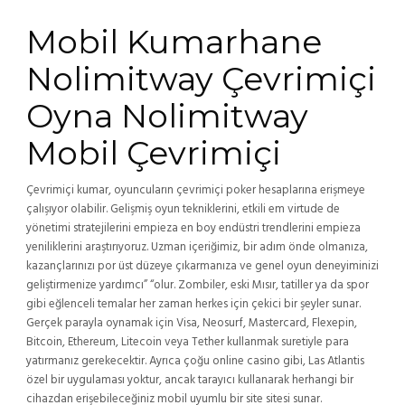
Mobil Kumarhane
Nolimitway Çevrimiçi
Oyna Nolimitway
Mobil Çevrimiçi
Çevrimiçi kumar, oyuncuların çevrimiçi poker hesaplarına erişmeye
çalışıyor olabilir. Gelişmiş oyun tekniklerini, etkili em virtude de
yönetimi stratejilerini empieza en boy endüstri trendlerini empieza
yeniliklerini araştırıyoruz. Uzman içeriğimiz, bir adım önde olmanıza,
kazançlarınızı por üst düzeye çıkarmanıza ve genel oyun deneyiminizi
geliştirmenize yardımcı” “olur. Zombiler, eski Mısır, tatiller ya da spor
gibi eğlenceli temalar her zaman herkes için çekici bir şeyler sunar.
Gerçek parayla oynamak için Visa, Neosurf, Mastercard, Flexepin,
Bitcoin, Ethereum, Litecoin veya Tether kullanmak suretiyle para
yatırmanız gerekecektir. Ayrıca çoğu online casino gibi, Las Atlantis
özel bir uygulaması yoktur, ancak tarayıcı kullanarak herhangi bir
cihazdan erişebileceğiniz mobil uyumlu bir site sitesi sunar.