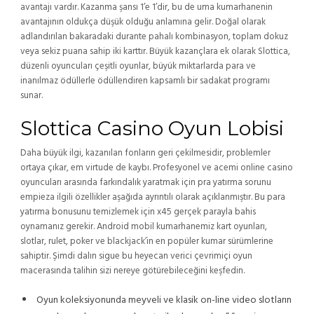
avantajı vardır. Kazanma şansı 1’e 1’dir, bu de uma kumarhanenin
avantajının oldukça düşük olduğu anlamına gelir. Doğal olarak
adlandırılan bakaradaki durante pahalı kombinasyon, toplam dokuz
veya sekiz puana sahip iki karttır. Büyük kazançlara ek olarak Slottica,
düzenli oyuncuları çeşitli oyunlar, büyük miktarlarda para ve
inanılmaz ödüllerle ödüllendiren kapsamlı bir sadakat programı
sunar.
Slottica Casino Oyun Lobisi
Daha büyük ilgi, kazanılan fonların geri çekilmesidir, problemler
ortaya çıkar, em virtude de kaybı. Profesyonel ve acemi online casino
oyuncuları arasında farkındalık yaratmak için pra yatırma sorunu
empieza ilgili özellikler aşağıda ayrıntılı olarak açıklanmıştır. Bu para
yatırma bonusunu temizlemek için x45 gerçek parayla bahis
oynamanız gerekir. Android mobil kumarhanemiz kart oyunları,
slotlar, rulet, poker ve blackjack’in en popüler kumar sürümlerine
sahiptir. Şimdi dalın sigue bu heyecan verici çevrimiçi oyun
macerasında talihin sizi nereye götürebileceğini keşfedin.
Oyun koleksiyonunda meyveli ve klasik on-line video slotların