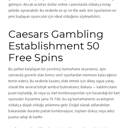
getiriyor. Ancak ücretsiz slotlar online casinolarda oldukça kolay
şekilde oynanabilir. Bu nedenle en iyi on the web slot oyunlarının en
yeni başlayan oyuncular için ideal olduğunu söyleyebiliriz.
Caesars Gambling
Establishment 50
Free Spins
Bu şartları karşılayan bir çevrimiçi kumarhane seçerseniz, aynı
zamanda güvenli olan birinci sınıf oyunlardan memnun kalacağınızı
temin ederiz. Bu nedenle kazanç elde etmek için dikey sigue yatay
olarak the several bitişik sembol bulmalısınız. Bakara — katılımcıların
puan topladığı, iki veya üç kart kombinasyonları için kazandığı bir kart
oyunudur. Kazanma şansı 1’e 1’dir, bu ag kumarhanenin avantajının
oldukça düşük olduğu anlamına gelir. Doğal olarak adlandırılan
bakaradaki durante pahalı kombinasyon, toplam dokuz veya sekiz
puana sahip iki karttır.