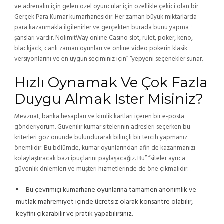
ve adrenalin için gelen özel oyuncular için özellikle çekici olan bir
Gerçek Para Kumar kumarhanesidir. Her zaman büyük miktarlarda
para kazanmakla ilgilenirler ve gerçekten burada bunu yapma
şansları vardır. NolimitWay online Casino slot, rulet, poker, keno,
blackjack, canlı zaman oyunları ve online video pokerin klasik
versiyonlarını ve en uygun seçiminiz için” “yepyeni seçenekler sunar.
Hızlı Oynamak Ve Çok Fazla
Duygu Almak Ister Misiniz?
Mevzuat, banka hesapları ve kimlik kartları içeren bir e-posta
gönderiyorum. Güvenilir kumar sitelerinin adresleri seçerken bu
kriterleri göz önünde bulundurarak bilinçli bir tercih yapmanız
önemlidir. Bu bölümde, kumar oyunlarından afin de kazanmanızı
kolaylaştıracak bazı ipuçlarını paylaşacağız. Bu” “siteler ayrıca
güvenlik önlemleri ve müşteri hizmetlerinde de öne çıkmalıdır.
Bu çevrimiçi kumarhane oyunlarına tamamen anonimlik ve
mutlak mahremiyet içinde ücretsiz olarak konsantre olabilir,
keyfini çıkarabilir ve pratik yapabilirsiniz.