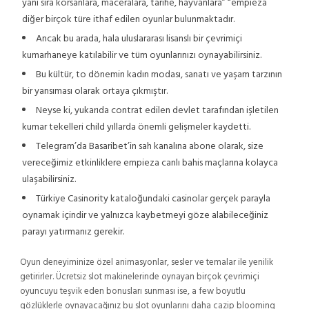
yanı sıra korsanlara, maceralara, tarihe, hayvanlara” “empieza
diğer birçok türe ithaf edilen oyunlar bulunmaktadır.
Ancak bu arada, hala uluslararası lisanslı bir çevrimiçi
kumarhaneye katılabilir ve tüm oyunlarınızı oynayabilirsiniz.
Bu kültür, to dönemin kadın modası, sanatı ve yaşam tarzının
bir yansıması olarak ortaya çıkmıştır.
Neyse ki, yukarıda contrat edilen devlet tarafından işletilen
kumar tekelleri child yıllarda önemli gelişmeler kaydetti.
Telegram’da Basaribet’in sah kanalına abone olarak, size
vereceğimiz etkinliklere empieza canlı bahis maçlarına kolayca
ulaşabilirsiniz.
Türkiye Casinority kataloğundaki casinolar gerçek parayla
oynamak içindir ve yalnızca kaybetmeyi göze alabileceğiniz
parayı yatırmanız gerekir.
Oyun deneyiminize özel animasyonlar, sesler ve temalar ile yenilik
getirirler. Ücretsiz slot makinelerinde oynayan birçok çevrimiçi
oyuncuyu teşvik eden bonusları sunması ise, a few boyutlu
gözlüklerle oynayacağınız bu slot oyunlarını daha cazip blooming