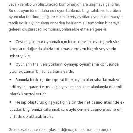
veya 7 sembolün oluşturacağı kombinasyonlara ulaşmaya çalışırlar.
Bu slot oyun türleri daha çok oyun hakkında bilgi sahibi ve tecrübeli
oyuncular tarafından eğlence için ücretsiz slotları oynamak amacıyla
tercih edilir. Oyuncuların önceden belirlenmiş 3 sembolün bir araya
gelerek oluşturacağı kombinasyonları elde etmeleri gerekir.
Çevrimiçi kumar oynamak için bir internet sitesi seçmek söz
konusu olduğunda akılda tutulması gereken birçok şey vardır
1xbet yükle.
Oyunların trial versiyonlarını oynayıp oynamama konusunda
your ex zaman bir tür tartışma vardır.
Bununla birlikte, tüm operatörler, oyuncuları rahatlatmak ve
adil oyunu garanti etmek için yazılımlarını test alanlarıyla düzenli
olarak kontrol ettirir.
Hesap oluşturup giriş yaptığınız on the net casino sitesinde e-
cüzdan bilgilerinizi kullanmak suretiyle on-line casino sitesine em
virtude de aktarabilirsiniz.
Geleneksel kumar ile karşılaştırıldığında, online kumarın birçok