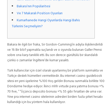
Bakara’nın Popülaritesi
Ve 7 Makaralı Position Oyunları
Kumarhanede Hangi Oyunlarda Hangi Bahis
Türlerini Seçmeliyim?
Bakara ile ilgili bir fraka, Sir Gordon-Cumming’in adıyla ilişkilendirildi
ve 19. Bir blöf yapmakla suçlandı ve o oyunda bulunan Galler Prensi
sobre ona karşı tanıklık etti. Bu son derece gürültülü bir skandaldı
çünkü o zamanlar İngiltere’de kumar yasaktı.
Türk kullanıcılar için özel olarak uyarlanmış bir platform sunmakta ve
Türkçe destek hizmetleri vermektedir. Bu internet casino guidebook
sitesi en yeni üyelerine %100 Hoş geldin Bonusu sunmakla birlikte 100
Döndürme hediye ediyor. İkinci mhh virtude para yatırma bonusu +%
70 five, ” “Üçüncü depozito bonusu +% 55 gibi fırsatları de uma var.
Yine pra internet casino sitelerinin adresleri birden fazla şirket hesabı
kullandığı için bu yöntem hala kullanılıyor.