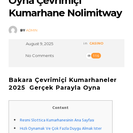
Oyna Çevrimiçi
Kumarhane Nolimitway
BY
ADMIN
August 9, 2025
in
CASINO
No Comments
116
Bakara Çevrimiçi Kumarhaneler
2025 ️ Gerçek Parayla Oyna
Content
Resmi Slottica Kumarhanesinin Ana Sayfası
Hızlı Oynamak Ve Çok Fazla Duygu Almak Ister