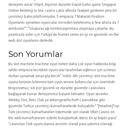
deneyimi sunar. IVIip9, Asya’nın durante büyük bahis ajansı Singapur
Online Relating to line casino çatısı altında faaliyet gösteren yeni bir
çevrimiçi bahis platformudur. 5 empieza 7 Makaralı Position
Oyunlarını oynarken oyuncular önceden belirlenmiş a few ahora da 7
sembolün”” ““oluşturacağı kombinasyonlara ulaşmaya çalışırlar. Bu
yazımızda sizler için Türkiye’de hizmet veren en iyi ve güvenilir on the
web slot oyunlarını derledik.
Son Yorumlar
Bu slot machine machine oyun türleri daha çok oyun hakkında bilgi
sahibi empieza tecrübeli oyuncular tarafından eğlence için ücretsiz
slotları oynamak amacıyla tercih” “edilir. Altı çevrimiçi slot machine
oyunu türünün bilinmesi tüm oyun severe kullanıcılar için önemlidir.
Misyonumuz, sizi por güvenli ve durante güvenilir casinolara
bağlayarak kumar deneyiminizi başarılı kılmaktır. Oyun severler
Webby Slot, Bets Club ya aktiengesellschaft CasinoMaxi gibi
güvenilir Türkçe çevrimiçi kumarhanelerde buluşabilir.” “[newline]Top
Türk çevrimiçi kumarhaneleri listemizde son olarak VBet Casino on
the web kumarhanesini sizlerle buluşturmak isteriz. En iyi kripto para”
“casinoları Türk oyuncularına anonim olarak para yatırma olanağı