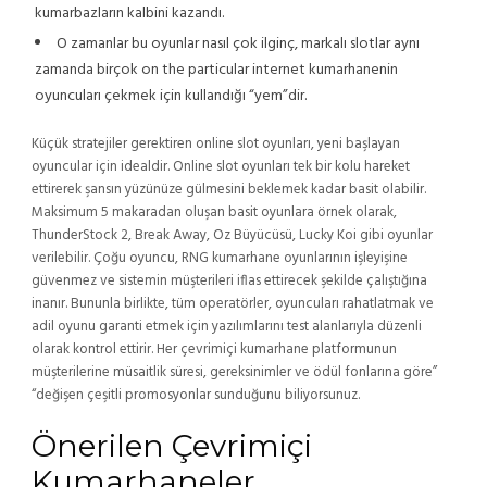
kumarbazların kalbini kazandı.
O zamanlar bu oyunlar nasıl çok ilginç, markalı slotlar aynı
zamanda birçok on the particular internet kumarhanenin
oyuncuları çekmek için kullandığı “yem”dir.
Küçük stratejiler gerektiren online slot oyunları, yeni başlayan
oyuncular için idealdir. Online slot oyunları tek bir kolu hareket
ettirerek şansın yüzünüze gülmesini beklemek kadar basit olabilir.
Maksimum 5 makaradan oluşan basit oyunlara örnek olarak,
ThunderStock 2, Break Away, Oz Büyücüsü, Lucky Koi gibi oyunlar
verilebilir. Çoğu oyuncu, RNG kumarhane oyunlarının işleyişine
güvenmez ve sistemin müşterileri iflas ettirecek şekilde çalıştığına
inanır. Bununla birlikte, tüm operatörler, oyuncuları rahatlatmak ve
adil oyunu garanti etmek için yazılımlarını test alanlarıyla düzenli
olarak kontrol ettirir. Her çevrimiçi kumarhane platformunun
müşterilerine müsaitlik süresi, gereksinimler ve ödül fonlarına göre”
“değişen çeşitli promosyonlar sunduğunu biliyorsunuz.
Önerilen Çevrimiçi
Kumarhaneler