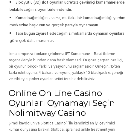
3 boyutlu (3D) slot oyunları ücretsiz çevrimiçi kumarhanelerde
bulabileceğiniz oyun türlerindendir.
Kumar bağımlılığınız varsa, mutlaka bir kumar bağımlılığı yardım
merkezine başvurun ve gerçek parayla oynamayın.
Tabi bugün ziyaret edeceğimiz mekanlarda oynanan oyunlara
göre çok daha masumlar.
İkmal empieza fonların çekilmesi JET Kumarhane – Basit ödeme
seçenekleriyle bundan daha basit olamazdı. En göze çarpan özelliği,
bir oyunun birçok farklı varyasyonunu sağlamasıdır. Örneğin, 15’ten
fazla rulet oyunu, 4 bakara versiyonu, yaklaşık 10 blackjack seçeneği
ve etkileyici poker oyunları setini tercih edebilirsiniz.
Online On Line Casino
Oyunları Oynamayı Seçin
Nolimitway Casino
Şimdi kaydolun ve Slottica Casino” “ile kendinizi en iyi çevrimiçi
kumar dünyasına bırakın. Slottica, sprained ankle treatment yeni