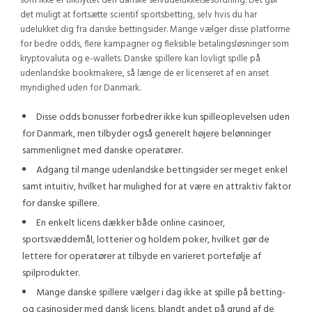
som ikke er tilknyttet den danske selvudelukkelsesordning. Det gør
det muligt at fortsætte scientif sportsbetting, selv hvis du har
udelukket dig fra danske bettingsider. Mange vælger disse platforme
for bedre odds, flere kampagner og fleksible betalingsløsninger som
kryptovaluta og e-wallets. Danske spillere kan lovligt spille på
udenlandske bookmakere, så længe de er licenseret af en anset
myndighed uden for Danmark.
Disse odds bonusser forbedrer ikke kun spilleoplevelsen uden
for Danmark, men tilbyder også generelt højere belønninger
sammenlignet med danske operatører.
Adgang til mange udenlandske bettingsider ser meget enkel
samt intuitiv, hvilket har mulighed for at være en attraktiv faktor
for danske spillere.
En enkelt licens dækker både online casinoer,
sportsvæddemål, lotterier og holdem poker, hvilket gør de
lettere for operatører at tilbyde en varieret portefølje af
spilprodukter.
Mange danske spillere vælger i dag ikke at spille på betting-
og casinosider med dansk licens, blandt andet på grund af de