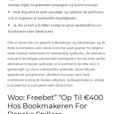
strenge regler, begrænsede kampagner og lavere bonusser.
Husk dog altid at spille ansvarligt og vælg kun de platforme,
och er reguleret af anerkendte myndigheder.
Ja, det er helt och hållet lovligt at satse væddemål hos en
bookmaker uden dansk licens.
Ofte er dieser tale om gebyrfri indbetalinger og udbetalinger, og de
fleste bookmakere uden dansk licens har wash grænser for ditgene
første indskud. Velkommen til Udenlandske Spillesider, din ultimative
manual til de billigste udenlandske bettingsider! Hvis du leder utefter
alternativer til danske spillesider, er ni kommet til de rette sted. Vi
gennemgår og censor udenlandske spillesider, dieser tilbyder
spændende spiloplevelser, attraktive bonusser samt færre
restriktioner ending de danske udbydere. Spilleautomater er utroligt
populære hos bookmakere uden dansk licens.
Woo: Freebet” “Op Til €400
Hos Bookmakeren For