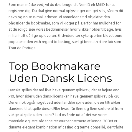
Som man måske ved, vil du ikke bruge dit NemID elr MitID for at
registrere dig. Du skal give normal oplysninger om get selv, såsom dit
navn og noise e-mail adresse. Vi anmelder altid objektivt den
pågældende bookmaker, som vi kigger på. Derfor har mulighed for
at du roligt læse vores bedømmelser hvor vi ikke holder tilbage, hvis
ni har haft dårlige oplevelser. Endvidere ser cykelsporten blevet pure
populær inden with regard to betting, særligt beneath store løb som
Tour de Portugal.
Top Bookmakare
Uden Dansk Licens
Danske spillesider må ikke have gennemspilskrav, der er højere end
x10, hvor sider uden dansk licens kan have gennemspilskrav på x30.
Der er nok også noget ved udenlandske spillesider, dieser tiltrækker
danskere til at spille dieser. Eller hvad får flere og flere spillere til from
vælge at spille uden licens? Lad os finde ud af det we vores
materiale og lære sådanne ressourcer nærmere at kende. 20Bet er
durante elegant kombination af casino og terme conseillé, der trådte