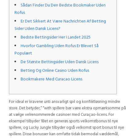
Sådan Finder Du Den Bedste Bookmaker Uden
Rofus
Er Det Sikkert At Være Nachrichten Af Betting
Sider Uden Dansk Licens?
Bedste Bettingsider Her I Landet 2025
Hvorfor Gambling Uden Rofus Er Blevet Så
Populært
De Største Bettingsider Uden Dansk Licens
Betting Og Online Casino Uden Rofus
Bookmakere Med Curacao Licens
For ideal er kravene unti ansvarligt spil og konfliktløsning mindre
store. Det betyder,” “with spillere bør være ekstra opmærksomme på
at vælge velrenommerede casinoer med Curaçao-licens. For
eksempel tilbyder 1Bet en generøs sports velkomstbonus til nye
spillere, og Lucky Jungle tilbyder også velkomst sport bonus til nye
spillere. Disse bonusser kan omfatte tidak bermodal væddemål,