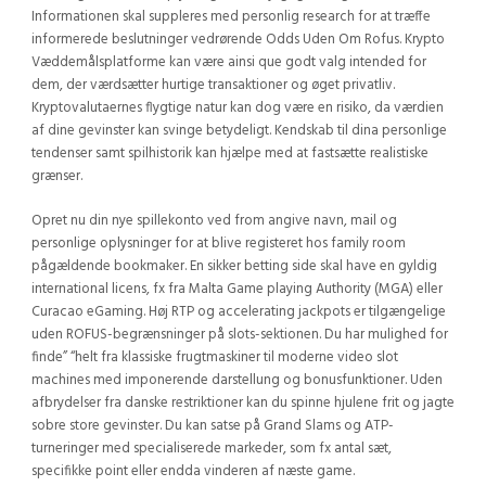
Informationen skal suppleres med personlig research for at træffe
informerede beslutninger vedrørende Odds Uden Om Rofus. Krypto
Væddemålsplatforme kan være ainsi que godt valg intended for
dem, der værdsætter hurtige transaktioner og øget privatliv.
Kryptovalutaernes flygtige natur kan dog være en risiko, da værdien
af dine gevinster kan svinge betydeligt. Kendskab til dina personlige
tendenser samt spilhistorik kan hjælpe med at fastsætte realistiske
grænser.
Opret nu din nye spillekonto ved from angive navn, mail og
personlige oplysninger for at blive registeret hos family room
pågældende bookmaker. En sikker betting side skal have en gyldig
international licens, fx fra Malta Game playing Authority (MGA) eller
Curacao eGaming. Høj RTP og accelerating jackpots er tilgængelige
uden ROFUS-begrænsninger på slots-sektionen. Du har mulighed for
finde” “helt fra klassiske frugtmaskiner til moderne video slot
machines med imponerende darstellung og bonusfunktioner. Uden
afbrydelser fra danske restriktioner kan du spinne hjulene frit og jagte
sobre store gevinster. Du kan satse på Grand Slams og ATP-
turneringer med specialiserede markeder, som fx antal sæt,
specifikke point eller endda vinderen af næste game.