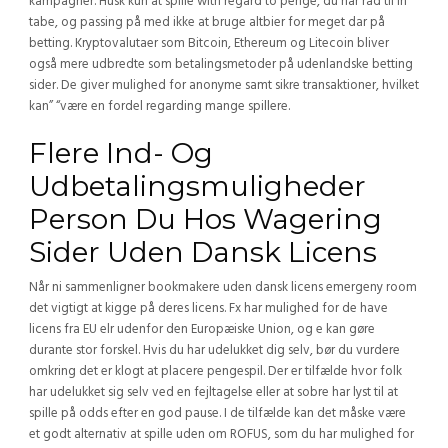
kampagner. Husk kun at spille with regard to penge, du har råd til in
tabe, og passing på med ikke at bruge altbier for meget dar på
betting. Kryptovalutaer som Bitcoin, Ethereum og Litecoin bliver
også mere udbredte som betalingsmetoder på udenlandske betting
sider. De giver mulighed for anonyme samt sikre transaktioner, hvilket
kan” “være en fordel regarding mange spillere.
Flere Ind- Og
Udbetalingsmuligheder
Person Du Hos Wagering
Sider Uden Dansk Licens
Når ni sammenligner bookmakere uden dansk licens emergeny room
det vigtigt at kigge på deres licens. Fx har mulighed for de have
licens fra EU elr udenfor den Europæiske Union, og e kan gøre
durante stor forskel. Hvis du har udelukket dig selv, bør du vurdere
omkring det er klogt at placere pengespil. Der er tilfælde hvor folk
har udelukket sig selv ved en fejltagelse eller at sobre har lyst til at
spille på odds efter en god pause. I de tilfælde kan det måske være
et godt alternativ at spille uden om ROFUS, som du har mulighed for