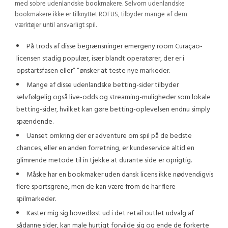
med sobre udenlandske bookmakere. Selvom udenlandske
bookmakere ikke er tilknyttet ROFUS, tilbyder mange af dem
værktøjer until ansvarligt spil.
På trods af disse begrænsninger emergeny room Curaçao-
licensen stadig populær, især blandt operatører, der er i
opstartsfasen eller” “ønsker at teste nye markeder.
Mange af disse udenlandske betting-sider tilbyder
selvfølgelig også live-odds og streaming-muligheder som lokale
betting-sider, hvilket kan gøre betting-oplevelsen endnu simply
spændende.
Uanset omkring der er adventure om spil på de bedste
chances, eller en anden forretning, er kundeservice altid en
glimrende metode til in tjekke at durante side er oprigtig.
Måske har en bookmaker uden dansk licens ikke nødvendigvis
flere sportsgrene, men de kan være from de har flere
spilmarkeder.
Kaster mig sig hovedløst ud i det retail outlet udvalg af
sådanne sider, kan male hurtigt forvilde sig og ende de forkerte