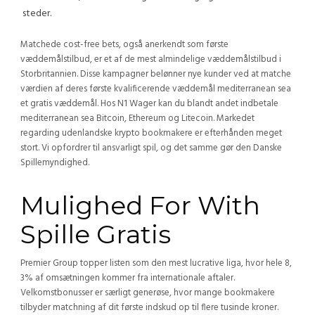
steder.
Matchede cost-free bets, også anerkendt som første
væddemålstilbud, er et af de mest almindelige væddemålstilbud i
Storbritannien. Disse kampagner belønner nye kunder ved at matche
værdien af deres første kvalificerende væddemål mediterranean sea
et gratis væddemål. Hos N1 Wager kan du blandt andet indbetale
mediterranean sea Bitcoin, Ethereum og Litecoin. Markedet
regarding udenlandske krypto bookmakere er efterhånden meget
stort. Vi opfordrer til ansvarligt spil, og det samme gør den Danske
Spillemyndighed.
Mulighed For With
Spille Gratis
Premier Group topper listen som den mest lucrative liga, hvor hele 8,
3% af omsætningen kommer fra internationale aftaler.
Velkomstbonusser er særligt generøse, hvor mange bookmakere
tilbyder matchning af dit første indskud op til flere tusinde kroner.