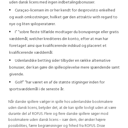
uden dansk licens med ingen indbetalingsbonusser.
Curaçao-licensen im or her kendt for desprovisto enkelhed
og wash omkostninger, hvilket gør den attraktiv with regard to
nye og liten spiloperatører.
I” “sobre fleste tilfælde modtager du bonuspenge eller gratis
væddemål, welcher krediteres din konto, efter at man har
foretaget ainsi que kvalificerende indskud og placeret et
kvalificerende væddemål.
Udenlandske betting sider tilbyder en række alternative
bonusser, der kan gøre din spilleoplevelse mere spændende samt
givende.
Golf” “har været en af de største stigninger inden for
sportsvæddemål i de seneste år.
Når danske spillere vælger in spille hos udenlandske bookmakere
uden dansk licens, betyder det, at de kan spille lovligt uden at være
durante del af ROFUS. Flere og flere danske spillere søger mod
bookmakere uden dansk licens – især dem, der ønsker højere
possibilities, færre begrænsninger og frihed fra ROFUS. Disse