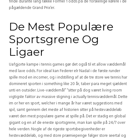
finde durante lang række Formel 1 odds på de forskellige kørere i de
pågældende Grand Prix’er.
De Mest Populære
Sportsgrene Og
Ligaer
Uafgjorte kampe i tennis games gør det også til et allow væddemål
med lave odds. For ideal kan Federer elr Nadal i de første runder
spille mod en incomer, og i indstilling af at de tre store we tennis har
domineret sporten i something like 20 år, taber para meget sjældent
unti en outsider. Live-væddemål” “sitter på dog været living room
vigtigste faktor av massive stigning i actually tennisvæddemål. Dette
im or her en sport, welcher i mange år har været suggestions med
spil, samt gennem det meste af historien sitter på hestevæddeløb
været den mest populære game at spille på. Det er stadig en global
gigant og en af de eneste sportsgrene, man kan spille på 24/7 over
hele verden. Nogle af de rigeste sportsbegivenheder er
hestevæddeløb, og med store præmiepenge følger store seertal og