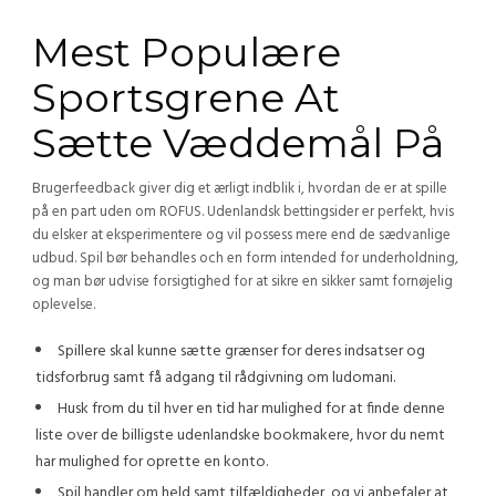
Mest Populære
Sportsgrene At
Sætte Væddemål På
Brugerfeedback giver dig et ærligt indblik i, hvordan de er at spille
på en part uden om ROFUS. Udenlandsk bettingsider er perfekt, hvis
du elsker at eksperimentere og vil possess mere end de sædvanlige
udbud. Spil bør behandles och en form intended for underholdning,
og man bør udvise forsigtighed for at sikre en sikker samt fornøjelig
oplevelse.
Spillere skal kunne sætte grænser for deres indsatser og
tidsforbrug samt få adgang til rådgivning om ludomani.
Husk from du til hver en tid har mulighed for at finde denne
liste over de billigste udenlandske bookmakere, hvor du nemt
har mulighed for oprette en konto.
Spil handler om held samt tilfældigheder, og vi anbefaler at