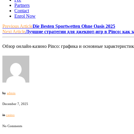
Partners
Contact
Enrol Now
Previous Article
Die Besten Sportwetten Ohne Oasis 2025
Next Article
Лучшие стратегии для джекпот-игр в Pinco: как
Обзор онлайн-казино Pinco: графика и основные характеристик
by
admin
December 7, 2025
in
casino
No Comments