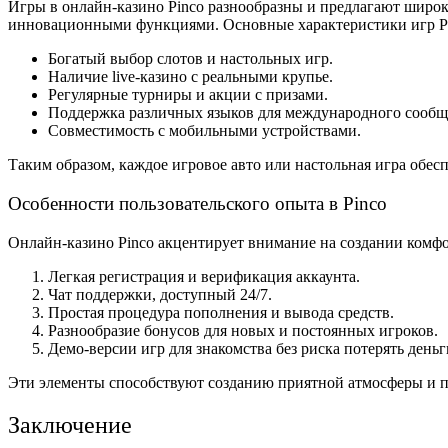
Игры в онлайн-казино Pinco разнообразны и предлагают широк
инновационными функциями. Основные характеристики игр P
Богатый выбор слотов и настольных игр.
Наличие live-казино с реальными крупье.
Регулярные турниры и акции с призами.
Поддержка различных языков для международного сообщ
Совместимость с мобильными устройствами.
Таким образом, каждое игровое авто или настольная игра обесп
Особенности пользовательского опыта в Pinco
Онлайн-казино Pinco акцентирует внимание на создании комфо
Легкая регистрация и верификация аккаунта.
Чат поддержки, доступный 24/7.
Простая процедура пополнения и вывода средств.
Разнообразие бонусов для новых и постоянных игроков.
Демо-версии игр для знакомства без риска потерять деньг
Эти элементы способствуют созданию приятной атмосферы и п
Заключение