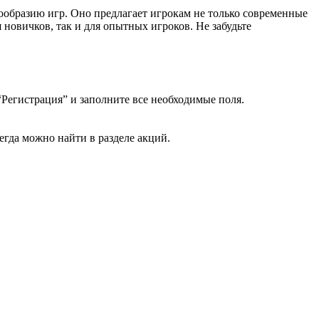
нообразию игр. Оно предлагает игрокам не только современные
 новичков, так и для опытных игроков. Не забудьте
“Регистрация” и заполните все необходимые поля.
гда можно найти в разделе акций.