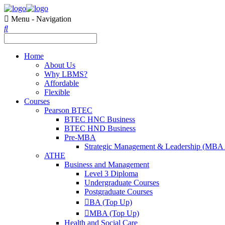
Menu -
Navigation
Home
About Us
Why LBMS?
Affordable
Flexible
Courses
Pearson BTEC
BTEC HNC Business
BTEC HND Business
Pre-MBA
Strategic Management & Leadership (MBA 
ATHE
Business and Management
Level 3 Diploma
Undergraduate Courses
Postgraduate Courses
BA (Top Up)
MBA (Top Up)
Health and Social Care