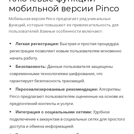
мобильной версии Pinco
Мобильная версия Pinco предлагает ряд уникальных
функций, которые повышают ее привлекательность для
пользователей. Важные особенности включают:
Легкая регистрация:
Быстрая и простая процедура
регистрации позволяет новым пользователям мгновенно
начать работу.
Безопасность:
Данные пользователя защищены
современными технологиями шифрования, что
гарантирует безопасность транзакций.
Персонализированные рекомендации:
Алгоритмы
Pinco предлагают пользователям оцененные на основе их
предпочтений контенты и услуги.
Интеграция с социальными сетями:
Удобное
подключение к аккаунтам в социальных сетях для простого
доступа и обмена информацией.