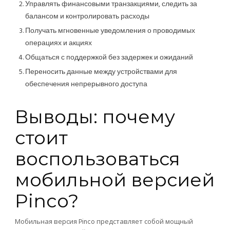
Управлять финансовыми транзакциями, следить за
балансом и контролировать расходы
Получать мгновенные уведомления о проводимых
операциях и акциях
Общаться с поддержкой без задержек и ожиданий
Переносить данные между устройствами для
обеспечения непрерывного доступа
Выводы: почему
стоит
воспользоваться
мобильной версией
Pinco?
Мобильная версия Pinco представляет собой мощный