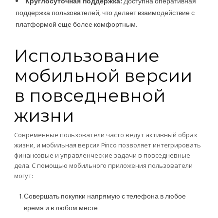
Круглосуточная поддержка:
Доступна оперативная
поддержка пользователей, что делает взаимодействие с
платформой еще более комфортным.
Использование
мобильной версии
в повседневной
жизни
Современные пользователи часто ведут активный образ
жизни, и мобильная версия Pinco позволяет интегрировать
финансовые и управленческие задачи в повседневные
дела. С помощью мобильного приложения пользователи
могут:
Совершать покупки напрямую с телефона в любое
время и в любом месте