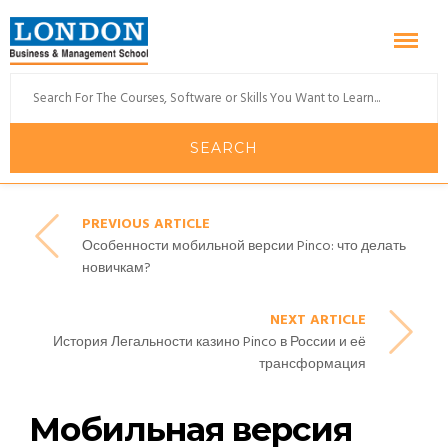
PREVIOUS ARTICLE
Особенности мобильной версии Pinco: что делать
новичкам?
NEXT ARTICLE
История Легальности казино Pinco в России и её
трансформация
Мобильная версия