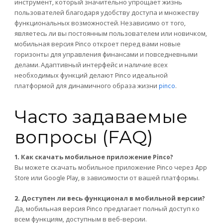
инструмент, который значительно упрощает жизнь
пользователей благодаря удобству доступа и множеству
функциональных возможностей. Независимо от того,
являетесь ли вы постоянным пользователем или новичком,
мобильная версия Pinco откроет перед вами новые
горизонты для управления финансами и повседневными
делами. Адаптивный интерфейс и наличие всех
необходимых функций делают Pinco идеальной
платформой для динамичного образа жизни
pinco
.
Часто задаваемые
вопросы (FAQ)
1. Как скачать мобильное приложение Pinco?
Вы можете скачать мобильное приложение Pinco через App
Store или Google Play, в зависимости от вашей платформы.
2. Доступен ли весь функционал в мобильной версии?
Да, мобильная версия Pinco предлагает полный доступ ко
всем функциям, доступным в веб-версии.