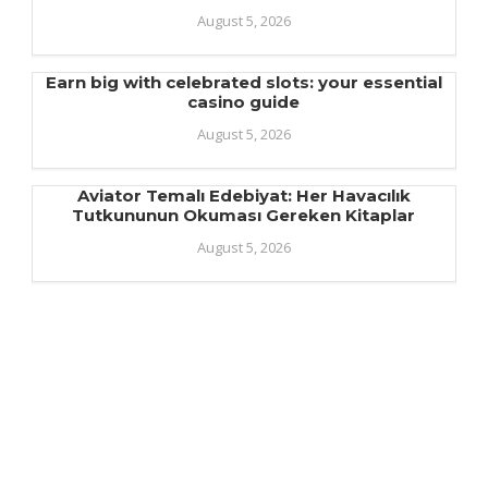
August 5, 2026
Earn big with celebrated slots: your essential
casino guide
August 5, 2026
Aviator Temalı Edebiyat: Her Havacılık
Tutkununun Okuması Gereken Kitaplar
August 5, 2026