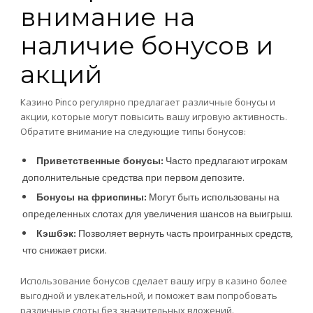
внимание на
наличие бонусов и
акций
Казино Pinco регулярно предлагает различные бонусы и
акции, которые могут повысить вашу игровую активность.
Обратите внимание на следующие типы бонусов:
Приветственные бонусы:
Часто предлагают игрокам
дополнительные средства при первом депозите.
Бонусы на фриспины:
Могут быть использованы на
определенных слотах для увеличения шансов на выигрыш.
Кэшбэк:
Позволяет вернуть часть проигранных средств,
что снижает риски.
Использование бонусов сделает вашу игру в казино более
выгодной и увлекательной, и поможет вам попробовать
различные слоты без значительных вложений.