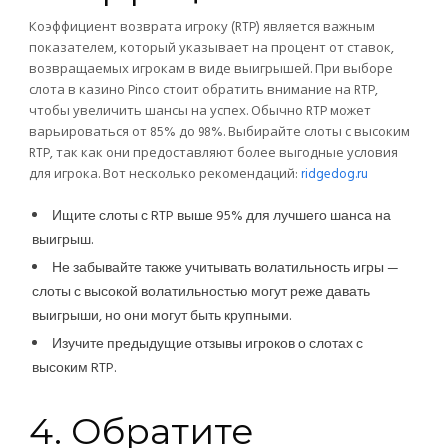
Коэффициент возврата игроку (RTP) является важным
показателем, который указывает на процент от ставок,
возвращаемых игрокам в виде выигрышей. При выборе
слота в казино Pinco стоит обратить внимание на RTP,
чтобы увеличить шансы на успех. Обычно RTP может
варьироваться от 85% до 98%. Выбирайте слоты с высоким
RTP, так как они предоставляют более выгодные условия
для игрока. Вот несколько рекомендаций:
ridgedog.ru
Ищите слоты с RTP выше 95% для лучшего шанса на
выигрыш.
Не забывайте также учитывать волатильность игры —
слоты с высокой волатильностью могут реже давать
выигрыши, но они могут быть крупными.
Изучите предыдущие отзывы игроков о слотах с
высоким RTP.
4. Обратите