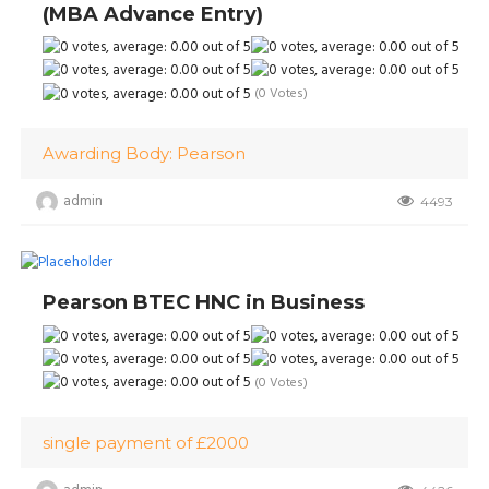
(MBA Advance Entry)
(0 Votes)
Awarding Body: Pearson
admin
4493
Pearson BTEC HNC in Business
(0 Votes)
single payment of £2000