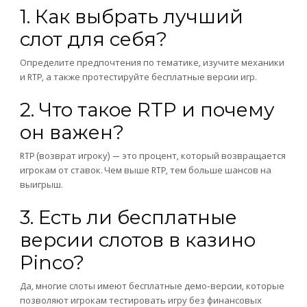
1. Как выбрать лучший
слот для себя?
Определите предпочтения по тематике, изучите механики
и RTP, а также протестируйте бесплатные версии игр.
2. Что такое RTP и почему
он важен?
RTP (возврат игроку) — это процент, который возвращается
игрокам от ставок. Чем выше RTP, тем больше шансов на
выигрыш.
3. Есть ли бесплатные
версии слотов в казино
Pinco?
Да, многие слоты имеют бесплатные демо-версии, которые
позволяют игрокам тестировать игру без финансовых