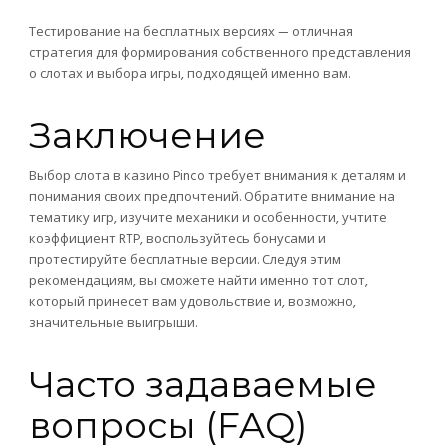
Тестирование на бесплатных версиях — отличная
стратегия для формирования собственного представления
о слотах и выбора игры, подходящей именно вам.
Заключение
Выбор слота в казино Pinco требует внимания к деталям и
понимания своих предпочтений. Обратите внимание на
тематику игр, изучите механики и особенности, учтите
коэффициент RTP, воспользуйтесь бонусами и
протестируйте бесплатные версии. Следуя этим
рекомендациям, вы сможете найти именно тот слот,
который принесет вам удовольствие и, возможно,
значительные выигрыши.
Часто задаваемые
вопросы (FAQ)