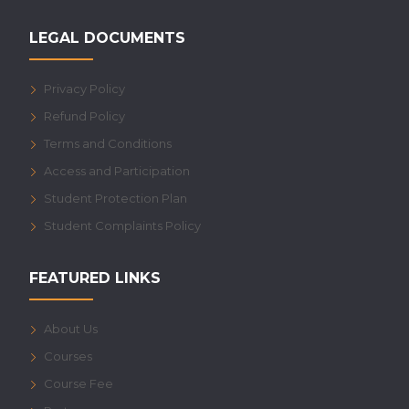
LEGAL DOCUMENTS
Privacy Policy
Refund Policy
Terms and Conditions
Access and Participation
Student Protection Plan
Student Complaints Policy
FEATURED LINKS
About Us
Courses
Course Fee