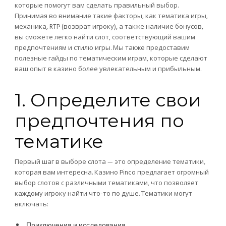
которые помогут вам сделать правильный выбор.
Принимая во внимание такие факторы, как тематика игры,
механика, RTP (возврат игроку), а также наличие бонусов,
вы сможете легко найти слот, соответствующий вашим
предпочтениям и стилю игры. Мы также предоставим
полезные гайды по тематическим играм, которые сделают
ваш опыт в казино более увлекательным и прибыльным.
1. Определите свои
предпочтения по
тематике
Первый шаг в выборе слота — это определение тематики,
которая вам интересна. Казино Pinco предлагает огромный
выбор слотов с различными тематиками, что позволяет
каждому игроку найти что-то по душе. Тематики могут
включать:
Приключения и исследования