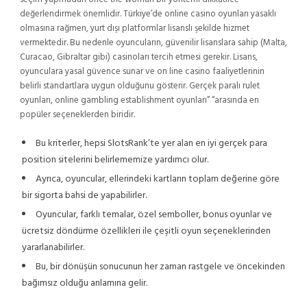
değerlendirmek önemlidir. Türkiye’de online casino oyunları yasaklı
olmasına rağmen, yurt dışı platformlar lisanslı şekilde hizmet
vermektedir. Bu nedenle oyuncuların, güvenilir lisanslara sahip (Malta,
Curacao, Gibraltar gibi) casinoları tercih etmesi gerekir. Lisans,
oyunculara yasal güvence sunar ve on line casino faaliyetlerinin
belirli standartlara uygun olduğunu gösterir. Gerçek paralı rulet
oyunları, online gambling establishment oyunları” “arasında en
popüler seçeneklerden biridir.
Bu kriterler, hepsi SlotsRank’te yer alan en iyi gerçek para
position sitelerini belirlememize yardımcı olur.
Ayrıca, oyuncular, ellerindeki kartların toplam değerine göre
bir sigorta bahsi de yapabilirler.
Oyuncular, farklı temalar, özel semboller, bonus oyunlar ve
ücretsiz döndürme özellikleri ile çeşitli oyun seçeneklerinden
yararlanabilirler.
Bu, bir dönüşün sonucunun her zaman rastgele ve öncekinden
bağımsız olduğu anlamına gelir.