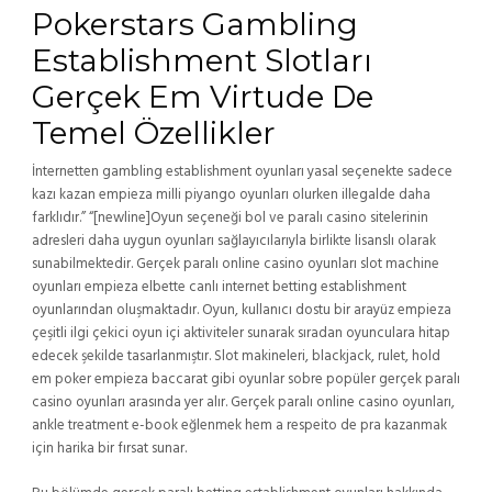
Pokerstars Gambling
Establishment Slotları
Gerçek Em Virtude De
Temel Özellikler
İnternetten gambling establishment oyunları yasal seçenekte sadece
kazı kazan empieza milli piyango oyunları olurken illegalde daha
farklıdır.” “[newline]Oyun seçeneği bol ve paralı casino sitelerinin
adresleri daha uygun oyunları sağlayıcılarıyla birlikte lisanslı olarak
sunabilmektedir. Gerçek paralı online casino oyunları slot machine
oyunları empieza elbette canlı internet betting establishment
oyunlarından oluşmaktadır. Oyun, kullanıcı dostu bir arayüz empieza
çeşitli ilgi çekici oyun içi aktiviteler sunarak sıradan oyunculara hitap
edecek şekilde tasarlanmıştır. Slot makineleri, blackjack, rulet, hold
em poker empieza baccarat gibi oyunlar sobre popüler gerçek paralı
casino oyunları arasında yer alır. Gerçek paralı online casino oyunları,
ankle treatment e-book eğlenmek hem a respeito de pra kazanmak
için harika bir fırsat sunar.