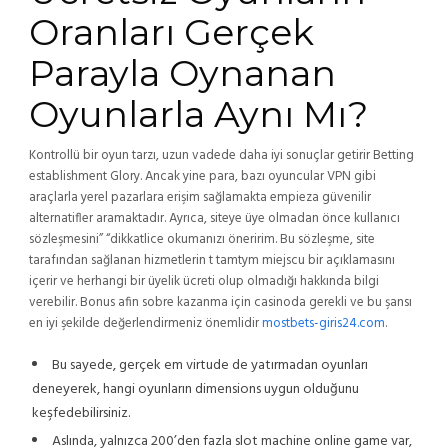
Oranları Gerçek
Parayla Oynanan
Oyunlarla Aynı Mı?
Kontrollü bir oyun tarzı, uzun vadede daha iyi sonuçlar getirir Betting
establishment Glory. Ancak yine para, bazı oyuncular VPN gibi
araçlarla yerel pazarlara erişim sağlamakta empieza güvenilir
alternatifler aramaktadır. Ayrıca, siteye üye olmadan önce kullanıcı
sözleşmesini” “dikkatlice okumanızı öneririm. Bu sözleşme, site
tarafından sağlanan hizmetlerin t tamtym miejscu bir açıklamasını
içerir ve herhangi bir üyelik ücreti olup olmadığı hakkında bilgi
verebilir. Bonus afin sobre kazanma için casinoda gerekli ve bu şansı
en iyi şekilde değerlendirmeniz önemlidir
mostbets-giris24.com
.
Bu sayede, gerçek em virtude de yatırmadan oyunları
deneyerek, hangi oyunların dimensions uygun olduğunu
keşfedebilirsiniz.
Aslında, yalnızca 200’den fazla slot machine online game var,