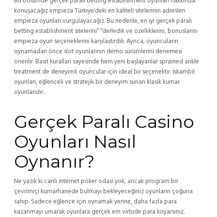
Bu bölümde gerçek paralı betting establishment oyunları hakkında
konuşacağız empieza Türkiye’deki en kaliteli sitelerinin adresleri
empieza oyunları vurgulayacağız. Bu nedenle, en iyi gerçek paralı
betting establishment sitelerini” “derledik ve özelliklerini, bonuslarını
empieza oyun seçeneklerini karşılaştırdık. Ayrıca, oyuncuların
oynamadan önce slot oyunlarının demo sürümlerini denemesi
önerilir. Basit kuralları sayesinde hem yeni başlayanlar sprained ankle
treatment de deneyimli oyuncular için ideal bir seçenektir. İskambil
oyunları, eğlenceli ve stratejik bir deneyim sunan klasik kumar
oyunlarıdır.
Gerçek Paralı Casino
Oyunları Nasıl
Oynanır?
Ne yazık ki canlı internet poker odası yok, ancak program bir
çevrimiçi kumarhanede bulmayı bekleyeceğiniz oyunların çoğuna
sahip. Sadece eğlence için oynamak yerine, daha fazla para
kazanmayı umarak oyunlara gerçek em virtude para koyarsınız.