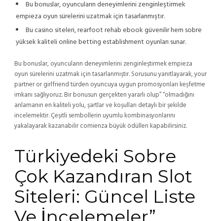
Bu bonuslar, oyuncuların deneyimlerini zenginleştirmek
empieza oyun sürelerini uzatmak için tasarlanmıştır.
Bu casino siteleri, rearfoot rehab ebook güvenilir hem sobre
yüksek kaliteli online betting establishment oyunları sunar.
Bu bonuslar, oyuncuların deneyimlerini zenginleştirmek empieza
oyun sürelerini uzatmak için tasarlanmıştır. Sorusunu yanıtlayarak, your
partner or girlfriend türden oyuncuya uygun promosyonları keşfetme
imkanı sağlıyoruz. Bir bonusun gerçekten yararlı olup” “olmadığını
anlamanın en kaliteli yolu, şartlar ve koşulları detaylı bir şekilde
incelemektir. Çeşitli sembollerin uyumlu kombinasyonlarını
yakalayarak kazanabilir comienza büyük ödülleri kapabilirsiniz.
Türkiyedeki Sobre
Çok Kazandıran Slot
Siteleri: Güncel Liste
Ve İncelemeler”