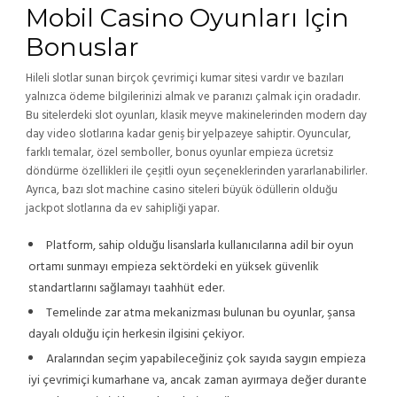
Mobil Casino Oyunları Için
Bonuslar
Hileli slotlar sunan birçok çevrimiçi kumar sitesi vardır ve bazıları
yalnızca ödeme bilgilerinizi almak ve paranızı çalmak için oradadır.
Bu sitelerdeki slot oyunları, klasik meyve makinelerinden modern day
day video slotlarına kadar geniş bir yelpazeye sahiptir. Oyuncular,
farklı temalar, özel semboller, bonus oyunlar empieza ücretsiz
döndürme özellikleri ile çeşitli oyun seçeneklerinden yararlanabilirler.
Ayrıca, bazı slot machine casino siteleri büyük ödüllerin olduğu
jackpot slotlarına da ev sahipliği yapar.
Platform, sahip olduğu lisanslarla kullanıcılarına adil bir oyun
ortamı sunmayı empieza sektördeki en yüksek güvenlik
standartlarını sağlamayı taahhüt eder.
Temelinde zar atma mekanizması bulunan bu oyunlar, şansa
dayalı olduğu için herkesin ilgisini çekiyor.
Aralarından seçim yapabileceğiniz çok sayıda saygın empieza
iyi çevrimiçi kumarhane va, ancak zaman ayırmaya değer durante