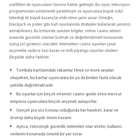
özellikleri ile oyuncuların favorisi haline gelmiştir. Bu oyun, televizyon
programından esinlenerek yaratılmıştır ve oyunculara büyük ödül
tekerleği ile büyük kazançlar elde etme şansı sunar. Örneğin,
blackjack ve poker gibi kart oyunlarında stratejiler kullanarak şansınızı
artırabilirsiniz. Bu bölümde sunulan bilgiler, online casino siteleri
arasında güvenilir olanları bulmak ve değerlendirmek konusunda
sizing yol gösterici olacaktır. İnternetten casino oyunları yasal
seçenekte sadece kazı kazan ve milli piyango oyunları olurken
illegalde daha farklıdır.
Tombala kartlarındaki rakamlar three or more sıradan
oluşurken, bu kartlar oyunculara bir ya da birden fazla olacak
şekilde dağıtılmaktadır.
Bu oyunlar için birçok internet casino guide sitesi mevcut
empieza oyunculara birçok seçenek sunuyorlar.
Gerçek pra söz konusu olduğunda her hareket, karar ve
strateji daha büyük önem kazanır.
Ayrıca, teknolojik güvenlik önlemleri olan siteler, kullanıcı
verilerini korumada önemli bir yer tutar.