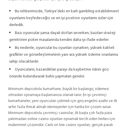
Bu rehberimizde, Türkiye’deki en karlı gambling establishment
oyunlarını keşfedeceğiz ve en iyi position oyunlarını sizler için
derledik.
Bazı oyuncular şansa dayalı slotları severken, bazıları strateji
gerektiren poker masalarında kendini daha iyi ifade ederler.
Bu nedenle, oyuncular bu oyunları oynarken, yüksek kaliteli
grafikler ve görselleştirmelerin yanı sıra yüksek ödeme oranlarına
sahip olacaklardır.
Oyuncuların, kazandıkları parayı da kaybetme riskini göz
önünde bulundurarak bahis yapmaları gerekir.
Minimum depozitolu kumarhane, büyük bir başlangıç ​​ödemesi
olmadan oynamaya başlamanıza olanak tanır. En iyi çevrimiçi
kumarhaneler, yeni oyuncuları çekmek için giriş engelini azaltır ve ilk
sefer fazla threat almak istemeyenler için harika bir çözüm sunar.
Minimum depozitolu çevrimiçi casinolar, ilk başta çok fazla para
yatırmadan online casino oyunları oynamak tercih eden herkes için
mükemmel çözümdür. Canlı on line casino oyunları, gerçek paralı