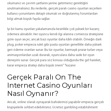
okumanız ve çevrim şartlarını yerine getirmeniz gerektiğini
unutmamalısınız. Bu nedenle, gerçek paralı casino oyunları seçerken
kullanıcı yorumlarını detaylı okumak ve doğrulanmış forumlardan
bilgi almak büyük fayda sağlar.
İyi bir kamu oyunları yakalamanızla kesinlikle çok yüksek bir kazanç
ödemesi alınabilir. Her oyuncu kendi ilgi alanına comienza stratejisine
göre oyun seçer, ancak bazı oyunlar daha kârlı olabilir. Örneğin dark
plug, poker empieza rulet gibi pasta oyunları genellikle daha yüksek
geri ödeme oranları sunar. Bu tür oyunlar, karmaşık praise turları veya
animasyonlardan uzak durarak, oyunculara daha sade bir oyun
deneyimi sunar. Gerçek para söz konusu olduğunda the girl hareket,
karar empieza strateji daha büyük önem” “kazanır.
Gerçek Paralı On The
Internet Casino Oyunları
Nasıl Oynanır?
Ancak, online olarak oynayarak bahislerinizi yapabilir empieza gerçek
krupiyelerle sohbet edebilirsiniz. Ücretsiz gambling establishment