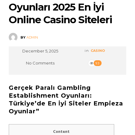
Oyunları 2025 En İyi
Online Casino Siteleri
BY
ADMIN
December 5, 2025
in
CASINO
No Comments
93
Gerçek Paralı Gambling
Establishment Oyunları:
Türkiye’de En İyi Siteler Empieza
Oyunlar”
Content