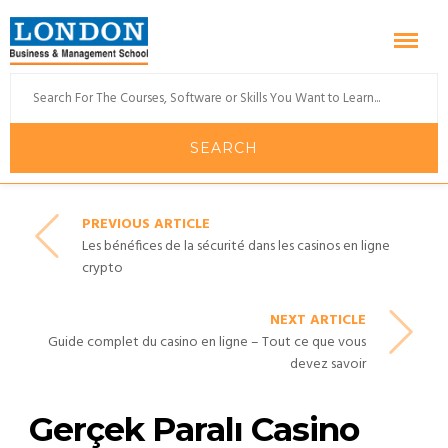
PREVIOUS ARTICLE
Les bénéfices de la sécurité dans les casinos en ligne
crypto
NEXT ARTICLE
Guide complet du casino en ligne – Tout ce que vous
devez savoir
Gerçek Paralı Casino