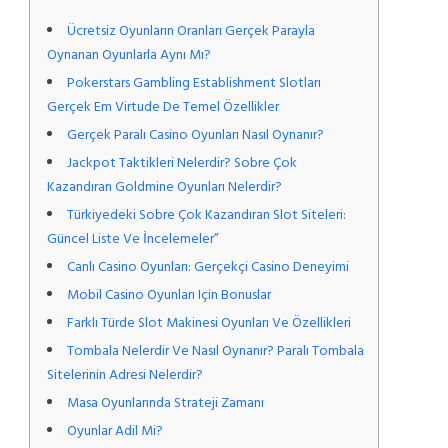
Ücretsiz Oyunların Oranları Gerçek Parayla
Oynanan Oyunlarla Aynı Mı?
Pokerstars Gambling Establishment Slotları
Gerçek Em Virtude De Temel Özellikler
Gerçek Paralı Casino Oyunları Nasıl Oynanır?
Jackpot Taktikleri Nelerdir? Sobre Çok
Kazandıran Goldmine Oyunları Nelerdir?
Türkiyedeki Sobre Çok Kazandıran Slot Siteleri:
Güncel Liste Ve İncelemeler”
Canlı Casino Oyunları: Gerçekçi Casino Deneyimi
Mobil Casino Oyunları Için Bonuslar
Farklı Türde Slot Makinesi Oyunları Ve Özellikleri
Tombala Nelerdir Ve Nasıl Oynanır? Paralı Tombala
Sitelerinin Adresi Nelerdir?
Masa Oyunlarında Strateji Zamanı
Oyunlar Adil Mi?