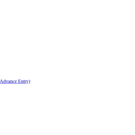
Advance Entry)