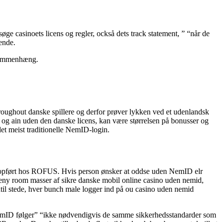
søge casinoets licens og regler, också dets track statement, ” “når de
ende.
 sammenhæng.
roughout danske spillere og derfor prøver lykken ved et udenlandsk
ent og ain uden den danske licens, kan være størrelsen på bonusser og
det meist traditionelle NemID-login.
år opført hos ROFUS. Hvis person ønsker at oddse uden NemID elr
ergeny room masser af sikre danske mobil online casino uden nemid,
til stede, hver bunch male logger ind på ou casino uden nemid
n NemID følger” “ikke nødvendigvis de samme sikkerhedsstandarder som