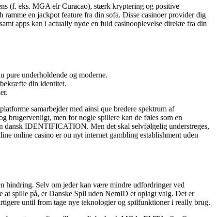
s (f. eks. MGA elr Curacao), stærk kryptering og positive
th ramme en jackpot feature fra din sofa. Disse casinoer provider dig
mt apps kan i actually nyde en fuld casinooplevelse direkte fra din
ndnu pure underholdende og moderne.
ekræfte din identitet.
er.
e platforme samarbejder med ainsi que bredere spektrum af
 og brugervenligt, men for nogle spillere kan de føles som en
t uden dansk IDENTIFICATION. Men det skal selvfølgelig understreges,
nline online casino er ou nyt internet gambling establishment uden
en hindring. Selv om jeder kan være mindre udfordringer ved
 at spille på, er Danske Spil uden NemID et oplagt valg. Det er
ere until from tage nye teknologier og spilfunktioner i really brug.