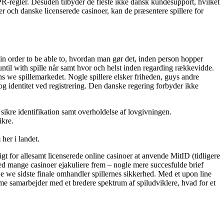
DPR-regler. Desuden tilbyder de fleste ikke dansk kundesupport, hvilket
r och danske licenserede casinoer, kan de præsentere spillere for
 in order to be able to, hvordan man gør det, inden person hopper
until with spille når samt hvor och helst inden regarding rækkevidde.
ens we spillemarkedet. Nogle spillere elsker friheden, guys andre
 identitet ved registrering. Den danske regering forbyder ikke
sikre identifikation samt overholdelse af lovgivningen.
ikre.
her i landet.
gt for allesamt licenserede online casinoer at anvende MitID (tidligere
ged mange casinoer ejakuliere frem – nogle mere succesfulde brief
a e we sidste finale omhandler spillernes sikkerhed. Med et upon line
rme samarbejder med et bredere spektrum af spiludviklere, hvad for et