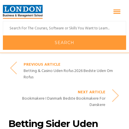
PREVIOUS ARTICLE
Betting & Casino Uden Rofus 2026 Bedste Uden Om
Rofus
NEXT ARTICLE
Bookmakere I Danmark Bedste Bookmakere For
Danskere
Betting Sider Uden