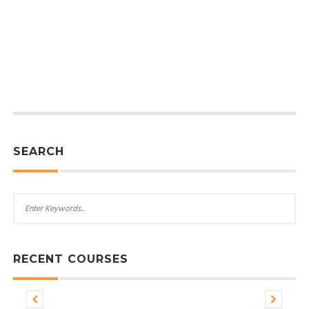
SEARCH
RECENT COURSES