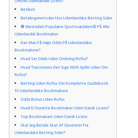
Officiel Udenlandsk Licens?
Betibet
Betalingsmetoder Hos Udenlandske Betting Sider
⚽ Mestadels Populære Sportsvæddemål På Alle
Udenlandsk Bookmaker
Kan Man Få Høje Odds På Udenlandske
Bookmakere?
Hvad Ser Odds Uden Omkring Rofus?
Hvad Traicionero Det Sige With Spille Uden Om
Rofus?
Betting Uden Rofus: Din Komplette Guidebook
Til Udenlandske Bookmakere
Odds Bonus Uden Rofus
Hvad Er Durante Bookmaker Uden Dansk Licens?
Top Bookmakare Uden Dansk Licens
Skal Jeg Betale Skat Af Gevinster Fra
Udenlandske Betting Sider?