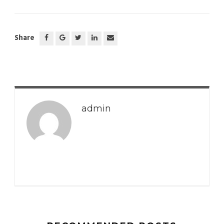
Share
admin