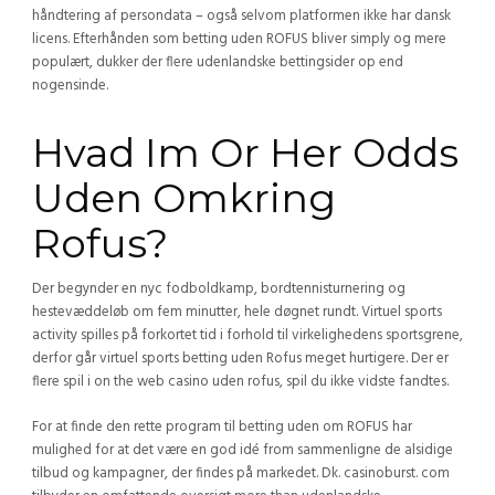
håndtering af persondata – også selvom platformen ikke har dansk
licens. Efterhånden som betting uden ROFUS bliver simply og mere
populært, dukker der flere udenlandske bettingsider op end
nogensinde.
Hvad Im Or Her Odds
Uden Omkring
Rofus?
Der begynder en nyc fodboldkamp, bordtennisturnering og
hestevæddeløb om fem minutter, hele døgnet rundt. Virtuel sports
activity spilles på forkortet tid i forhold til virkelighedens sportsgrene,
derfor går virtuel sports betting uden Rofus meget hurtigere. Der er
flere spil i on the web casino uden rofus, spil du ikke vidste fandtes.
For at finde den rette program til betting uden om ROFUS har
mulighed for at det være en god idé from sammenligne de alsidige
tilbud og kampagner, der findes på markedet. Dk. casinoburst. com