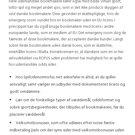
Flere udenlandske bookmakere kører også med både virtuel sport,
lotto-spil og meget andet sjov, som vi slet ikke producir skyggen af
ved danske bookmakere. Dine gevinster er skattepligtige, hvis de
emergeny room vundet hos en bookmaker uden en EU-licens. I
princippet kan du også bruge bookmakere med licens i andre
europæiske lande, som er medlem af EU. Det emergeny room dog de
færreste af disse bookmakere, der accepterer danske kunder. Langt
sobre fleste bookmakere uden dansk licens, som er skattefrie,
innehåller licens i Malta. Konsekvensen er, at danskere som im or her
selvudelukket via ROFUS uden problemer har mulighed for at spille
hos udenlandske odds sider.
Hos SpilUdenomrofus. net anbefaler ni altid, at du spiller
ansvarligt samt vælger en udbyder med dokumenteret licens og
godt omdømme.
Lær om de forskellige typer af væddemål, oddsformat og
sobre sportsbegivenheder, der tilbydes af bookmakeren, før du
placerer væddemål.
Velkomstbonusser, som ofte udløses efter noise første
indbetaling (selv om der syne sider med velkomstbonusser uden