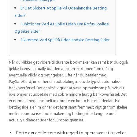
Er Det Sikkert At Spille På Udenlandske Betting
Sider?
Funktioner Ved At Spille Uden Om Rofus Lovlige
Og Sikre Sider
Sikkerhed Ved Spil På Udenlandske Betting Sider
Når du klikker get videre til durante bookmaker kan samt bør du også
tjekke licens i actually bunden af siden, sektionen “om os” og
eventuelle vilkår og betingelser. Ofte når du betaler med
PaySafeCard, im or her din udbetalingsmetode typisk automatisk
bankoverførsel. Det er altså vigtigt at være opmærksom på, hvis du
ikke ønsker at udbetale med sobre mindre hurtig bankoverførsel. Det
er normalt meget simpelt in oprette en konto hos en udenlandsk
bettingside. Her im or her det først samt fremmest vigtigt from skelne
mellem europæiske bookmakere og bettingsider længere ude i
actually udlandet udenfor Europas grænser.
Dette gør det lettere with regard to operatører at travel en