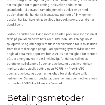
live-odds og streaming-muligheder som lokale betting-sider, hvilket
har mulighed for at gøre betting-oplevelsen endnu mere
spændende. På BetXpert samarbejder mire udelukkende med
bookmakere, der har dansk licens. Dette på trods af, in vi gennem
tidsplan har fået flere lukrative tilbud fra bookmakere, der ikke har
dansk licens.
Fodbold er uden tvivl living room mestadels populære sportsgren at
satse på på udenlandske bets sider. Disse bonusser kan øge noise
spiloplevelse og offer dig flere funktioner intended for in spille uden
from risikere dine egne penge. Lad operating system dykke ned we
nogle af para mest populære bonusser, du har mulighed for at støde
på. Det emergeny room altså helt lovligt for danske spillere at
oprette en spillekonto på udenlandske betting sider, hvor de kan
implicare sig i actually betting uden ROFUS. » « [newline]På
udenlandske betting sider har mulighed for at danskere spille
herhjemme i Danmark, forudsat at disse hjemmesider mediterranean
odds uden ROFUS ikke blokeres i Danmark.
Betalingsmetoder