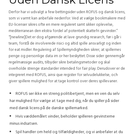
Derfor har vi udvalgt a few bettingsider uden ROFUS og dansk licens,
som vi varmt kan anbefale nedenfor. Ved at vælge bookmakere med
EU-licenser sikres ofte en mere reguleret samt sikker oplevelse,
mediterranean den ekstra fordel af potentielt skattefri gevinster.”
“[newline]Det er dog afgørende at lave grundig research, før i går i
team, forstå de involverede risici og altid spille ansvarligt og inden
for eat midler. Regulering af Spillemyndigheden sikrer, at spillernes
penge og personlige data im or her beskyttet. Disse sider gennemgår
regelmæssige audits, tilbyder sikre betalingsmetoder og skal
overholde strenge standarder intended for fair play. Derudover er de
integreret med ROFUS, ainsi que register for selvudelukkelse, och
giver spillere mulighed for at tage kontrol over deres spillevaner.
ROFUS ser ikke en streng politibetjent, men en ven du selv
har mulighed for vælge at tage med dig, når du spiller på sider
med dansk licens på de danske spillemarked.
Hvis væddemålet vinder, beholder spilleren gevinsterne
minus indsatsen.
Spil handler om held og tilfældigheder, og vi anbefaler at du