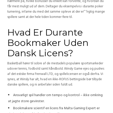
nærmere på, hvilke bonusser du enkelt kan forvente, og hvordan du
får mest muligt ud af dem. Deltager du eksempelvis i durante poker
turnering, infame du med det samme opleve at der er” “rigtig mange
spillere samt at der hele tiden kommer flere til.
Hvad Er Durante
Bookmaker Uden
Dansk Licens?
Basketball hører til sobre af de mestadels populære sportsmarkeder
udover tennis, fodbold samt håndbold. Winsly Game ejes og pushes
af det estiske firma Frenwall LTD, og spillelicensen er også derfra. Vi
synes, at Winsly har alt, hvad en ikke-ROFUS bettingside bør tilbyde
danske spillere, og ni anbefaler siden fuldt ud.
Ansvarligt spil handler om tempo og kontrol – ikke omkring
at jagte store gevinster.
Bookmakere scientif en licens fra Malta Gaming Expert er