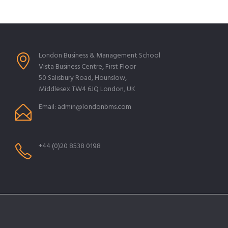
London Business & Management School
Vista Business Centre, First Floor
50 Salisbury Road, Hounslow,
Middlesex TW4 6JQ London, UK
Email: admin@londonbms.com
+44 (0)20 8538 0198