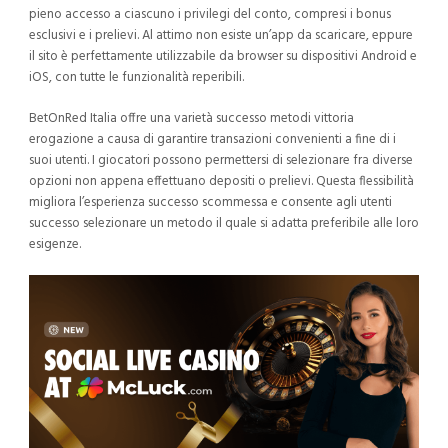
pieno accesso a ciascuno i privilegi del conto, compresi i bonus
esclusivi e i prelievi. Al attimo non esiste un’app da scaricare, eppure
il sito è perfettamente utilizzabile da browser su dispositivi Android e
iOS, con tutte le funzionalità reperibili.
BetOnRed Italia offre una varietà successo metodi vittoria
erogazione a causa di garantire transazioni convenienti a fine di i
suoi utenti. I giocatori possono permettersi di selezionare fra diverse
opzioni non appena effettuano depositi o prelievi. Questa flessibilità
migliora l’esperienza successo scommessa e consente agli utenti
successo selezionare un metodo il quale si adatta preferibile alle loro
esigenze.