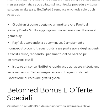
maniera automatica accreditato sul incontro. La procedura vittoria
iscrizione in altezza su BetOnRed è semplice e richiede solo pochi
passaggi.
Giochi unici come possiamo ammettere che Football
Penalty Duel e Sic Bo aggiungono una separazione ulteriore al
gameplay.
PayPal, osservando la determinato, è ampiamente
riconosciuto con lo traguardo di la sua protezione degli acquisti
e facilità d’uso, rendendo i pagamenti online persino più
interessanti e utili.
Istituire un conto NetBet è rapido e potrai avere vittoria una
serie successo offerte disegnate con lo traguardo di darti
l’occasione di coltivare gratis i giochi.
Betonred Bonus E Offerte
Speciali
Passatempo a BetOnRed da un paio vittoria settimane e devo