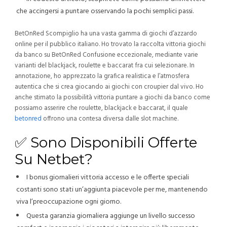
che accingersi a puntare osservando la pochi semplici passi.
BetOnRed Scompiglio ha una vasta gamma di giochi d’azzardo
online per il pubblico italiano. Ho trovato la raccolta vittoria giochi
da banco su BetOnRed Confusione eccezionale, mediante varie
varianti del blackjack, roulette e baccarat fra cui selezionare. In
annotazione, ho apprezzato la grafica realistica e l’atmosfera
autentica che si crea giocando ai giochi con croupier dal vivo. Ho
anche stimato la possibilità vittoria puntare a giochi da banco come
possiamo asserire che roulette, blackjack e baccarat, il quale
betonred
offrono una contesa diversa dalle slot machine.
✅ Sono Disponibili Offerte
Su Netbet?
I bonus giornalieri vittoria accesso e le offerte speciali
costanti sono stati un’aggiunta piacevole per me, mantenendo
viva l’preoccupazione ogni giorno.
Questa garanzia giornaliera aggiunge un livello successo