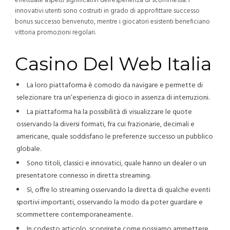
effettuate aspetti significativi dell’esperienza di scommessa. I
innovativi utenti sono costruiti in grado di approfittare successo
bonus successo benvenuto, mentre i giocatori esistenti beneficiano
vittoria promozioni regolari.
Casino Del Web Italia
La loro piattaforma è comodo da navigare e permette di
selezionare tra un’esperienza di gioco in assenza di interruzioni.
La piattaforma ha la possibilità di visualizzare le quote
osservando la diversi formati, fra cui frazionarie, decimali e
americane, quale soddisfano le preferenze successo un pubblico
globale.
Sono titoli, classici e innovatici, quale hanno un dealer o un
presentatore connesso in diretta streaming.
Sì, offre lo streaming osservando la diretta di qualche eventi
sportivi importanti, osservando la modo da poter guardare e
scommettere contemporaneamente.
In codesto articolo, scoprirete come possiamo ammettere