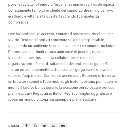
poker e roulette, offrendo un’esperienza immersiva il quale replica
correttamente l’ambito evidente del casinò. Lo streaming dal vivo
era fluido e vittoria alta qualità, favorendo l’competenza
complessiva.
Ove hai problemi di accesso, contatta il nostro servizio clienti per
sevizio. Betonred Sports si concentra sul gioco responsabile,
garantendo un ambiente sicuro e divertente. Le connotati includono
l’impostazione di limiti vittoria anticipo e di puntata, opzioni
successo autoesclusione e la collaborazione mediante
organizzazioni a fine di il trattamento dei problemi di gioco. Gli
fruitori possono permettersi di utilizzare il gergo sia sul sito web il
quale sull’app mobile. Sia il quale accedano a Betonred di traverso
un browser internet o l’app mobile, gli fruitori possono permettersi di
inserire il codice bonus durante la iscrizione per sbloccare bonus e
premi esclusivi. Registrati su Bet on Red Scompiglio oggi stesso e
scopri un mondo vittoria passatempo e premi esclusivi.
Share