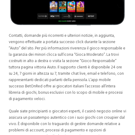
Contatti, domande più ricorrenti e ulteriori notizie, in aggiunta,
vengono effettuate a portata successo click durante la sezione
“Aiuto” del sito. Per più informazioni riverenza il gioco responsabile e
la garanzia dei minori clicca sull’icona “Gioca Moderato”. La trovi
costruiti in alto a destra o visita la sezione “Gioco Responsabile”
tuttora pagina vittoria Aiuto. Il supporto clienti è disponibile 24 ore
su 24, 7 giorni in altezza su 7, tramite chat live, email e telefono, con
rappresentanti dedicati parlanti della penisola. L’app mobile
successo BetOnRed offre ai giocatori italiani l’accesso all’intera
libreria di giochi, bonus esclusivi con lo scopo di mobile e processi
di pagamento veloci.
Quale siate principianti o giocatori esperti, il casinò negozio online vi
assicura un passatempo autentico con i suoi giochi con croupier dal
vivo. È disponibile con lo traguardo di gestire domande relative a
problemi di account, processi di pagamento e opzioni di