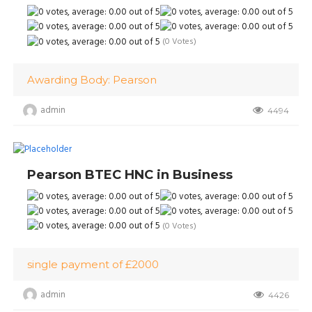
(0 Votes)
Awarding Body: Pearson
admin
4494
Pearson BTEC HNC in Business
(0 Votes)
single payment of £2000
admin
4426