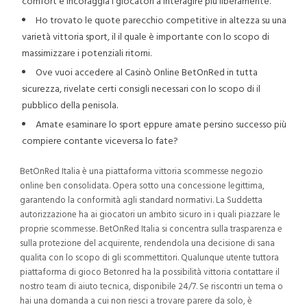
comfort e incoraggia i giocatori a interagire più liberamente.
Ho trovato le quote parecchio competitive in altezza su una
varietà vittoria sport, il il quale è importante con lo scopo di
massimizzare i potenziali ritorni.
Ove vuoi accedere al Casinò Online BetOnRed in tutta
sicurezza, rivelate certi consigli necessari con lo scopo di il
pubblico della penisola.
Amate esaminare lo sport eppure amate persino successo più
compiere contante viceversa lo fate?
BetOnRed Italia è una piattaforma vittoria scommesse negozio
online ben consolidata. Opera sotto una concessione legittima,
garantendo la conformità agli standard normativi. La Suddetta
autorizzazione ha ai giocatori un ambito sicuro in i quali piazzare le
proprie scommesse. BetOnRed Italia si concentra sulla trasparenza e
sulla protezione del acquirente, rendendola una decisione di sana
qualita con lo scopo di gli scommettitori. Qualunque utente tuttora
piattaforma di gioco Betonred ha la possibilità vittoria contattare il
nostro team di aiuto tecnica, disponibile 24/7. Se riscontri un tema o
hai una domanda a cui non riesci a trovare parere da solo, è