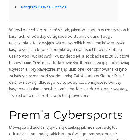
Program Kasyna Slottica
Wszystko przebieg zdarzeń się tak, jakim sposobem w rzeczywistych
kasynach, choć odbywa się spośród stopnia ekranu Twego
urządzenia. Oferta wyjątkowa dla wszelkich zwolenników rozrywki
kasynowej na telefonie komórkowym i tablecie! Pobierz Slottica
Casino App i wpłać swój 1-wszy depozyt, a zdobędziesz 20 EUR zbyt
bezowocnie. Przeznacz dodatkowe środki na dalszą grę – obstawiaj
użytecznie i błyskawicznie, mając ulubione licencjonowane kasyno
za każdym razem pod spodem ręką. Załóż konto w Slottica PL już
dziś i wmów się, dlaczego warto powalczyć o najlepsze bonusy
kasynowe i bukmacherskie. Zanim będziesz mógł dokonać wypłaty,
Twoje konto musi zostać w pełni sprawdzone.
Premia Cybersports
Mówią że odrzucić mają kłamią oszukują jak nic naprawdę też
odrzucić rekomenduję takich kłamców i ignorantów odrzucić