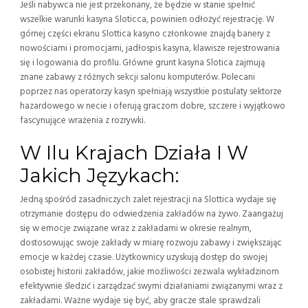
Jeśli nabywca nie jest przekonany, że będzie w stanie spełnić
wszelkie warunki kasyna Sloticca, powinien odłożyć rejestrację. W
górnej części ekranu Slottica kasyno członkowie znajdą banery z
nowościami i promocjami, jadłospis kasyna, klawisze rejestrowania
się i logowania do profilu. Główne grunt kasyna Slotica zajmują
znane zabawy z różnych sekcji salonu komputerów. Polecani
poprzez nas operatorzy kasyn spełniają wszystkie postulaty sektorze
hazardowego w necie i oferują graczom dobre, szczere i wyjątkowo
fascynujące wrażenia z rozrywki.
W Ilu Krajach Działa I W
Jakich Językach:
Jedną spośród zasadniczych zalet rejestracji na Slottica wydaje się
otrzymanie dostępu do odwiedzenia zakładów na żywo. Zaangażuj
się w emocje związane wraz z zakładami w okresie realnym,
dostosowując swoje zakłady w miarę rozwoju zabawy i zwiększając
emocje w każdej czasie. Użytkownicy uzyskują dostęp do swojej
osobistej historii zakładów, jakie możliwości zezwala wykładzinom
efektywnie śledzić i zarządzać swymi działaniami związanymi wraz z
zakładami. Ważne wydaje się być, aby gracze stale sprawdzali