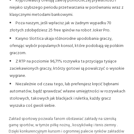
Kryptowaluty oferują zaletę pomocniczej prywatności i
niejako szybszego periodu przetwarzania w porównaniu wraz z
klasycznymi metodami bankowymi.
Poza naszym, jeśli wpłacisz jak w żadnym wypadku 70
złotych zdobędziesz 25 free spinów na robot Joker Pro.
Kasyno Slottica ukaja różnorodne upodobania graczy,
oferując wybór popularnych konsol, które podobają się polskim
graczom.
Z RTP na poziomie 96,71% rozrywka ta przyciąga tysiące
zaciekawionych graczy, którzy gotowi są powalczyć o wysokie
wygrane.
Niezależnie od czasu tego, lub preferujesz kręcić bębnami
automatów, bądź sprawdzać własne umiejętności w rozrywkach
stołowych, takowych jak blackjack i ruletka, każdy gracz
wyszuka coś gwoli siebie.
Zakład sportowy pozwala fanom obstawiać zakłady na szeroką
gamę sportów, w tymże piłkę nożną , koszykówkę i tenis ziemny .
Dzięki konkurencyjnym kursom i ogromnej palecie rynków zakładów