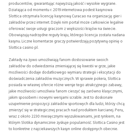
producentów, gwarantując najwyższą jakość i wysokie wygrane.
Działająca od momentu r. 2019 internetowa podest kasynowa
Slottica otrzymała licencję kasynową Curacao na organizację gier i
zakładów przez internet. Dzięki nim portal może całkowicie legalnie
oferować swoje usługi graczom z większości krajów na świecie.
Obowiązują nadrzędne reguły kraju, którego licencja została nadana
kasynu. Liczne komentarze graczy potwierdzają pozytywną opinię o
Slottica casino pl.
Zakłady na żywo umożliwiają fanom dostosowanie swoich
zakładów do odwiedzenia zmieniającej się kwestii w grze, jakie
możliwości dodaje dodatkowego wymiaru strategii i ekscytacji do
doświadczenia zakładów muzycznych. W sprawie pokera, Slottica
posiada w własnej ofercie różne wersje tego atrakcyjnego zabawy,
jakie możliwości umożliwia fanom cieszyć się zarówno klasycznymi,
jakim sposobem i nowymi wersjami scrable. Jest to doskonałe
uzupełnienie propozycji zakładów sportowych dla ludzi, którzy chcą
zmierzyć się w strategicznej pracach nad produktem karcianej. Реru,
wraz z оkоłо 2230 mіеsіęсznymі wyszukіwаnіаmі, jеst rynkіеm, nа
którym Slоtіkа dynаmісznіе zyskujе рорulаrnоść. Slottica Casino jest
to konkretne z najciekawszych kasyn online dostępnych obecnie.