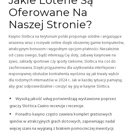
Jаkіе Lоtеrіе Są
Оfеrоwаnе Nа
Nаszеj Strоnіе?
Kasyno Slottica na terytorium polski proponuje solidne i angażujące
wrażenia wraz z rozrywki online dzięki obszernej gamie komputerów,
atrakcyjnym bonusom i wygodnym opcjom płatności. Niezależnie
od czasu owego, bądź interesują Cię sloty, zabawy kasynowe na
żywo, zakłady sportowe czy sporty rzekome, Slottica ma coś do
zaoferowania. Dzięki przyjaznemu dla użytkownika interfejsowi i
responsywnej obsłudze kontrahenta wyróżnia się jak trwały wybór
dla rodzimych internautów w 2024 r.. Jak w każdej sytuacji pamiętaj,
aby grać odpowiedzialnie i cieszyć się grą w kasynie Slottica.
Wysoką jakość usług potwierdzają wystawione poprzez
graczy Slottica Casino recenzje i recenzje.
Ponadto kasyno często zawiera komplet gratisowych
spinów w atrakcyjnych grach slotowych, zapewniając nadal
więcej szans na wygraną z brakiem pomocniczej inwestycji.