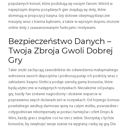
popularnych konsol, które podobają się naszym fanom. Wśród w
najwyższym stopniu pożądanych gier znajdują się sloty, które
dominują w propozycji kasyna. Gry slotowe obejmują klasyczne
maszyny wraz z trzema bębnami, a także w wyższym stopniu złożone
online sloty z zaawansowanymi funkcjami i motywami.
Bezpieczeństwo Danych –
Twoja Zbroja Gwoli Dobrej
Gry
Takie zniżki zachęcają zawodników do odwiedzenia maksymalnego
wdrożenia swoich depozytów i podnoszą pułap ich podróży wraz z
zakładami. Kasyno Slottica podaje szeroką gamę bonusów, które
będą użyteczne w następnych rozrywkach. Niezależnie od pułapu
gry, każdy fan zostanie nagrodzony i dostanie wsparcie w
poprawieniu swych doświadczeń w rozrywkach. Od hojnego bonusu
powitalnego według darmowe spiny na całym stoliku, powszednie i
cotygodniowe rekompensaty w postaci turniejów i ofert Drops &
Wins, każdy gracz znajdzie coś na rzecz siebie. Skorzystaj z tychże
bonusów, by zwiększyć swoje szanse na wygraną i raduj się grą. Dla