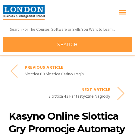
PREVIOUS ARTICLE
Slottica 80 Slottica Casino Login
NEXT ARTICLE
Slottica 43 Fantastyczne Nagrody
Kasyno Online Slottica
Gry Promocje Automaty