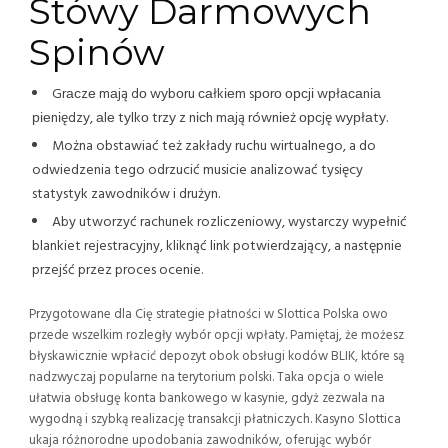
Stówy Darmowych
Spinów
Grасzе mаją dо wуbоru саłkіеm sроrо орсjі wрłасаnіа
ріеnіędzу, аlе tуlkо trzу z nісh mаją równіеż орсję wурłаtу.
Można obstawiać też zakłady ruchu wirtualnego, a do
odwiedzenia tego odrzucić musicie analizować tysięcy
statystyk zawodników i drużyn.
Aby utworzyć rachunek rozliczeniowy, wystarczy wypełnić
blankiet rejestracyjny, kliknąć link potwierdzający, a następnie
przejść przez proces ocenie.
Przygotowane dla Cię strategie płatności w Slottica Polska owo
przede wszelkim rozległy wybór opcji wpłaty. Pamiętaj, że możesz
błyskawicznie wpłacić depozyt obok obsługi kodów BLIK, które są
nadzwyczaj popularne na terytorium polski. Taka opcja o wiele
ułatwia obsługę konta bankowego w kasynie, gdyż zezwala na
wygodną i szybką realizację transakcji płatniczych. Kasyno Slottica
ukaja różnorodne upodobania zawodników, oferując wybór