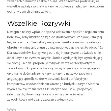
zakładach prematch a także on-line. Warto również podkreślić, że
wszystkie wpłaty i wypłaty w kasynie podlegają najlepszym rodzajom
ochrony danych empirycznych.
Wszelkie Rozrywki
Następnie należy wpłacić depozyt adekwatnie spośród regulaminem
bonusów, żeby uzyskać dostęp do dodatkowych środków. Pamiętaj
też, że poszczególne rabaty mają swe określone maksymy zabawy i
obrotu – w sytuacji bonusu powitalnego wydaje się jest to obrót 45x.
Dla zawodników, którzy wolą bardziej interaktywne doświadczenie,
dział kasyna na żywo w kasynie Slottica wydaje się być wyróżniającą
się cechą. Ta dział proponuje rozrywki w czasie rzeczywistym z
zawodowymi krupierami, tworząc w wyższym stopniu wciągające i
oryginalne doświadczenie kasyna. Kasyno na żywo zapewnia
angażujący sposób na doświadczenie ludzi perfekcyjnych
komputerów w odosobnieniu własnego budynku. Kasyno Slottica
wydaje się być znane wraz z kuszących bonusów i propozycji
rabatowych, które mają na celu przyciągnięcie świeżych
zawodników i wikt zaangażowania aktualnych.
\e\e\e