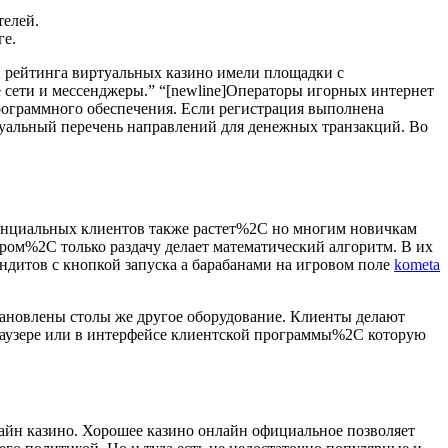
телей.
ге.
 рейтинга виртуальных казино имели площадки с
сети и мессенджеры.” “[newline]Операторы игорных интернет
рограммного обеспечения. Если регистрация выполнена
туальный перечень направлений для денежных транзакций. Во
тенциальных клиентов также растет%2C но многим новичкам
ом%2C только раздачу делает математический алгоритм. В их
андитов с кнопкой запуска а барабанами на игровом поле
kometa
ановлены столы же другое оборудование. Клиенты делают
браузере или в интерфейсе клиентской программы%2C которую
йн казино. Хорошее казино онлайн официальное позволяет