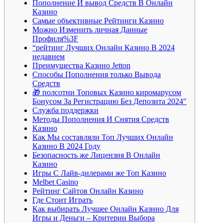
Пополнение И вывод Средств В Онлайн
Казино
Самые объективные Рейтинги Казино
Можно Изменить личная Данные
Профиля%3F
“рейтинг Лучших Онлайн Казино В 2024
недавнем
Преимущества Казино Jetton
Способы Пополнения только Вывода
Средств
🎁 полсотни Топовых Казино киромарусом
Бонусом За Регистрацию Без Депозита 2024″
Служба поддержки
Методы Пополнения И Снятия Средств
Казино
Как Мы составляли Топ Лучших Онлайн
Казино В 2024 Году
Безопасность же Лицензия В Онлайн
Казино
Игры С Лайв-дилерами же Топ Казино
Melbet Casino
Рейтинг Сайтов Онлайн Казино
Где Стоит Играть
Как выбирать Лучшее Онлайн Казино Для
Игры и Деньги – Критерии Выбора