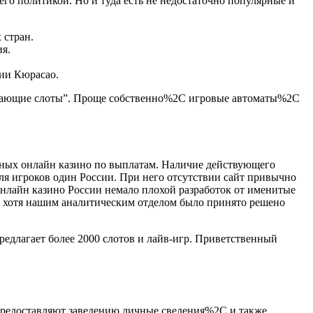
его политикой. Но и туда есть не недостаточно популярные и
 стран.
я.
ии Кюрасао.
 “дающие слоты”. Проще собственно%2C игровые автоматы%2C
рных онлайн казино по выплатам. Наличие действующего
ля игроков один России. При него отсутствии сайт привычно
нлайн казино России немало плохой разработок от именитые
C хотя нашим аналитическим отделом было принято решено
редлагает более 2000 слотов и лайв-игр. Приветственный
редоставляют заведению личные сведения%2C и также