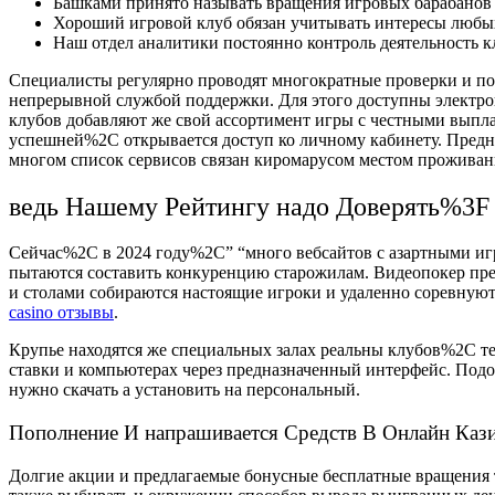
Башками принято называть вращения игровых барабанов (
Хороший игровой клуб обязан учитывать интересы любы
Наш отдел аналитики постоянно контроль деятельность 
Специалисты регулярно проводят многократные проверки и по
непрерывной службой поддержки. Для этого доступны электр
клубов добавляют же свой ассортимент игры с честными выпл
успешней%2C открывается доступ ко личному кабинету. Предн
многом список сервисов связан киромарусом местом проживан
ведь Нашему Рейтингу надо Доверять%3F
Сейчас%2C в 2024 году%2C” “много вебсайтов с азартными и
пытаются составить конкуренцию старожилам. Видеопокер пре
и столами собираются настоящие игроки и удаленно соревнуютс
casino отзывы
.
Крупье находятся же специальных залах реальны клубов%2C 
ставки и компьютерах через предназначенный интерфейс. Под
нужно скачать а установить на персональный.
Пополнение И напрашивается Средств В Онлайн Каз
Долгие акции и предлагаемые бонусные бесплатные вращения 