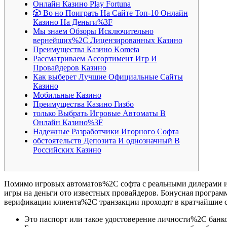
Онлайн Казино Play Fortuna
🎲 Во но Поиграть На Сайте Топ-10 Онлайн
Казино На Деньги%3F
Мы знаем Обзоры Исключительно
вернейших%2C Лицензированных Казино
Преимущества Казино Kometa
Рассматриваем Ассортимент Игр И
Провайдеров Казино
Как выберет Лучшие Официальные Сайты
Казино
Мобильные Казино
Преимущества Казино Гизбо
только Выбрать Игровые Автоматы В
Онлайн Казино%3F
Надежные Разработчики Игорного Софта
обстоятельств Депозита И однозначный В
Российских Казино
Помимо игровых автоматов%2C софта с реальными дилерами им
игры на деньги ото известных провайдеров. Бонусная програ
верификации клиента%2C транзакции проходят в кратчайшие 
Это паспорт или такое удостоверение личности%2C банк