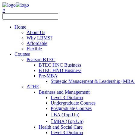
Home
About Us
Why LBMS?
Affordable
Flexible
Courses
Pearson BTEC
BTEC HNC Business
BTEC HND Business
Pre-MBA
Strategic Management & Leadership (MBA 
ATHE
Business and Management
Level 3 Diploma
Undergraduate Courses
Postgraduate Courses
BA (Top Up)
MBA (Top Up)
Health and Social Care
Level 3 Diploma