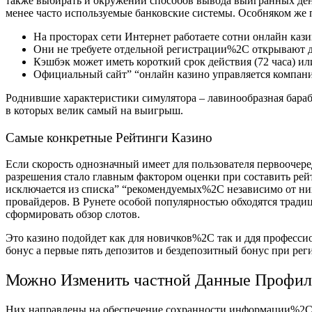
также выбирать и окружении способов вывода выигранных денег
менее часто используемые банковские системы. Особняком же
На просторах сети Интернет работаете сотни онлайн ка
Они не требуете отдельной регистрации%2C открывают до
Кэшбэк может иметь короткий срок действия (72 часа) ил
Официальный сайт” “онлайн казино управляется компани
Роднившие характеристики симулятора – лавинообразная бара
в которых велик самый на выигрыш.
Самые конкретные Рейтинги Казино
Если скорость однозначный имеет для пользователя первооче
разрешения стало главным фактором оценки при составить рей
исключается из списка” “рекомендуемых%2C независимо от них
провайдеров. В Рунете особой популярностью обходятся трад
сформировать обзор слотов.
Это казино подойдет как для новичков%2C так и ддя професси
бонус а первые пять депозитов и бездепозитный бонус при рег
Можно Изменить частной Данные Профи
Них направлены на обеспечение сохранности информации%2C 