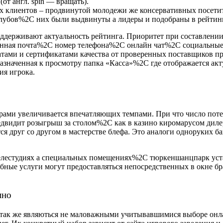
от англ. spin — вращать).
х клиентов – продвинутой молодежи же консервативных посети
клубов%2C них были выдвинуты а лидеры и подобраны в рейтин
ддерживают актуальность рейтинга. Приоритет при составлении
онная почта%2C номер телефона%2C онлайн чат%2C социальные 
атами и сертификатами качества от проверенных поставщиков п
азначенная к просмотру папка «Касса»%2C где отображается ак
ия игрока.
грами увеличивается впечатляющих темпами. При что число по
двидит розыгрыш за столом%2C как в казино киромарусом дилер
я друг со другом в мастерстве блефа. Это аналоги одноруких б
телестудиях а специальных помещениях%2C тюркеншанцпарк уст
обные услуги могут предоставляться непосредственных в окне 
ино
так же являються не маловажными учитывавшимися выборе онла