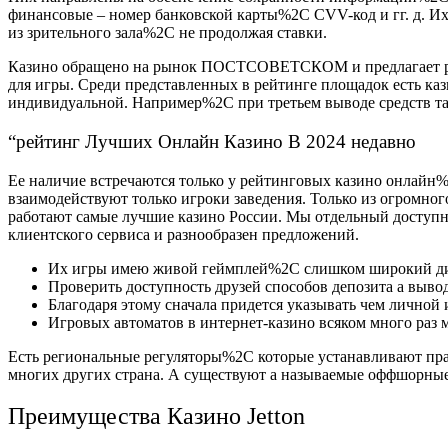
финансовые – номер банковской карты%2C CVV-код и гг. д. Их
из зрительного зала%2C не продолжая ставки.
Казино обращено на рынок ПОСТСОВЕТСКОМ и предлагает раз
для игры. Среди представленных в рейтинге площадок есть 
индивидуальной. Например%2C при третьем выводе средств та
“рейтинг Лучших Онлайн Казино В 2024 недавно
Ее наличие встречаются только у рейтинговых казино онлайн
взаимодействуют только игроки заведения. Только из огромн
работают самые лучшие казино России. Мы отдельный доступ
клиентского сервиса и разнообразен предложений.
Их игры имею живой геймплей%2C слишком широкий диа
Проверить доступность друзей способов депозита а выво
Благодаря этому сначала придется указывать чем личной
Игровых автоматов в интернет-казино всяком много раз 
Есть региональные регуляторы%2C которые устанавливают пр
многих других страна. А существуют а называемые оффшорны
Преимущества Казино Jetton