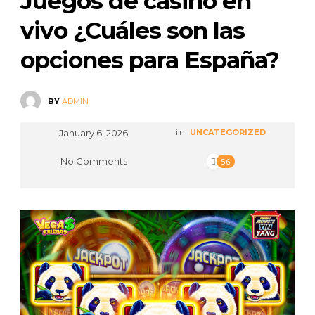
Juegos de casino en
vivo ¿Cuáles son las
opciones para España?
BY
ADMIN
January 6, 2026
in
UNCATEGORIZED
No Comments
56