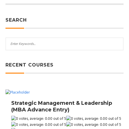
SEARCH
RECENT COURSES
Strategic Management & Leadership
(MBA Advance Entry)