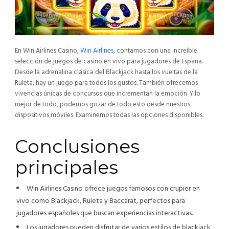
En Win Airlines Casino,
Win Airlines
, contamos con una increíble
selección de juegos de casino en vivo para jugadores de España.
Desde la adrenalina clásica del Blackjack hasta los vueltas de la
Ruleta, hay un juego para todos los gustos. También ofrecemos
vivencias únicas de concursos que incrementan la emoción. Y lo
mejor de todo, podemos gozar de todo esto desde nuestros
dispositivos móviles. Examinemos todas las opciones disponibles.
Conclusiones
principales
Win Airlines Casino ofrece juegos famosos con crupier en
vivo como Blackjack, Ruleta y Baccarat, perfectos para
jugadores españoles que buscan experiencias interactivas.
Los jugadores pueden disfrutar de varios estilos de blackjack