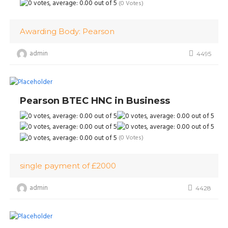
(0 Votes)
Awarding Body: Pearson
admin
4495
Pearson BTEC HNC in Business
(0 Votes)
single payment of £2000
admin
4428