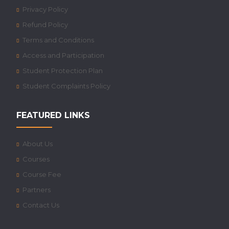
Privacy Policy
Refund Policy
Terms and Conditions
Access and Participation
Student Protection Plan
Student Complaints Policy
FEATURED LINKS
About Us
Courses
Course Fee
Partners
Contact Us