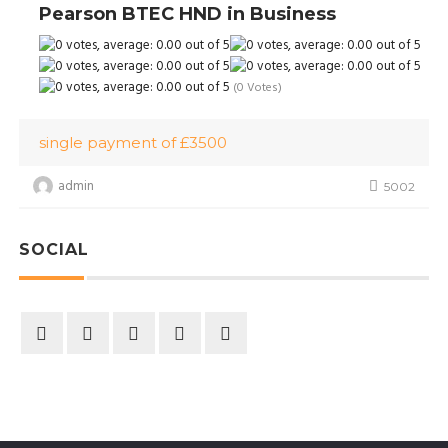
Pearson BTEC HND in Business
(0 Votes)
single payment of £3500
admin
5002
SOCIAL