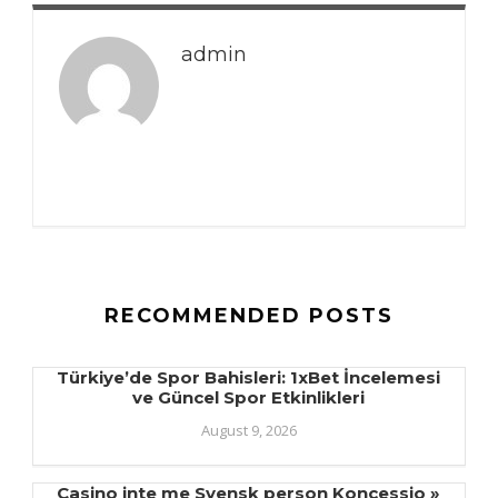
admin
RECOMMENDED POSTS
Türkiye’de Spor Bahisleri: 1xBet İncelemesi
ve Güncel Spor Etkinlikleri
August 9, 2026
Casino inte me Svensk person Koncessio »