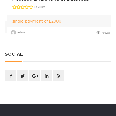
(0 Votes)
single payment of £2000
admin
4426
4
SOCIAL