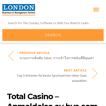
PREVIOUS ARTICLE
ระบบการเดิมพัน 1xbet: การเข้าใจการพนันที่มีคุณค่า
NEXT ARTICLE
Top 5 Kriterien für beste Sportwetten ohne Oasis
auswählen
Total Casino –