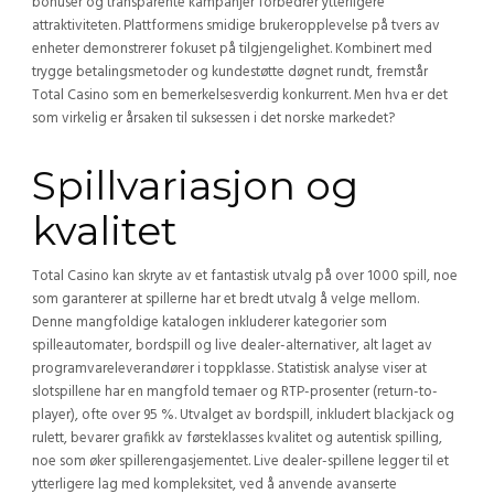
bonuser og transparente kampanjer forbedrer ytterligere
attraktiviteten. Plattformens smidige brukeropplevelse på tvers av
enheter demonstrerer fokuset på tilgjengelighet. Kombinert med
trygge betalingsmetoder og kundestøtte døgnet rundt, fremstår
Total Casino som en bemerkelsesverdig konkurrent. Men hva er det
som virkelig er årsaken til suksessen i det norske markedet?
Spillvariasjon og
kvalitet
Total Casino kan skryte av et fantastisk utvalg på over 1000 spill, noe
som garanterer at spillerne har et bredt utvalg å velge mellom.
Denne mangfoldige katalogen inkluderer kategorier som
spilleautomater, bordspill og live dealer-alternativer, alt laget av
programvareleverandører i toppklasse. Statistisk analyse viser at
slotspillene har en mangfold temaer og RTP-prosenter (return-to-
player), ofte over 95 %. Utvalget av bordspill, inkludert blackjack og
rulett, bevarer grafikk av førsteklasses kvalitet og autentisk spilling,
noe som øker spillerengasjementet. Live dealer-spillene legger til et
ytterligere lag med kompleksitet, ved å anvende avanserte