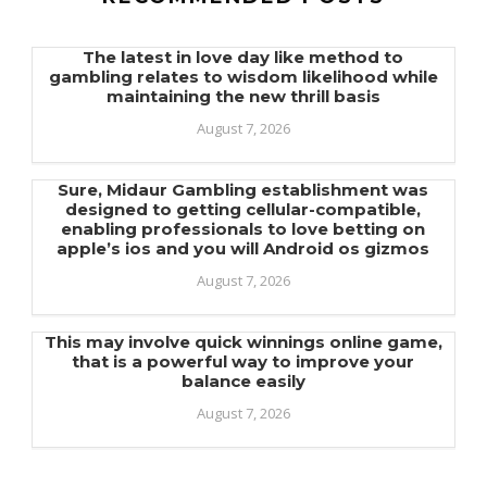
The latest in love day like method to
gambling relates to wisdom likelihood while
maintaining the new thrill basis
August 7, 2026
Sure, Midaur Gambling establishment was
designed to getting cellular-compatible,
enabling professionals to love betting on
apple’s ios and you will Android os gizmos
August 7, 2026
This may involve quick winnings online game,
that is a powerful way to improve your
balance easily
August 7, 2026