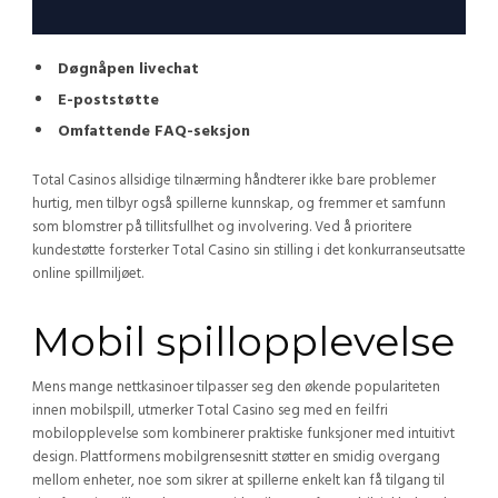
Døgnåpen livechat
E-poststøtte
Omfattende FAQ-seksjon
Total Casinos allsidige tilnærming håndterer ikke bare problemer
hurtig, men tilbyr også spillerne kunnskap, og fremmer et samfunn
som blomstrer på tillitsfullhet og involvering. Ved å prioritere
kundestøtte forsterker Total Casino sin stilling i det konkurranseutsatte
online spillmiljøet.
Mobil spillopplevelse
Mens mange nettkasinoer tilpasser seg den økende populariteten
innen mobilspill, utmerker Total Casino seg med en feilfri
mobilopplevelse som kombinerer praktiske funksjoner med intuitivt
design. Plattformens mobilgrensesnitt støtter en smidig overgang
mellom enheter, noe som sikrer at spillerne enkelt kan få tilgang til