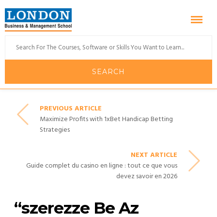
PREVIOUS ARTICLE
Maximize Profits with 1xBet Handicap Betting
Strategies
NEXT ARTICLE
Guide complet du casino en ligne : tout ce que vous
devez savoir en 2026
“szerezze Be Az