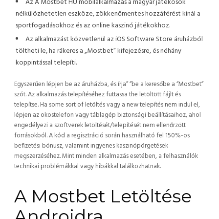
Az A Mostbet HU mobilalkalmazás a magyar játékosok
nélkülözhetetlen eszköze, zökkenőmentes hozzáférést kínál a
sportfogadásokhoz és az online kaszinó játékokhoz.
Az alkalmazást közvetlenül az iOS Software Store áruházból
töltheti le, ha rákeres a „Mostbet” kifejezésre, és néhány
koppintással telepíti.
Egyszerűen lépjen be az áruházba, és írja” “be a keresőbe a “Mostbet”
szót. Az alkalmazás telepítéséhez futtassa the letöltött fájlt és
telepítse. Ha some sort of letöltés vagy a new telepítés nem indul el,
lépjen az okostelefon vagy táblagép biztonsági beállításaihoz, ahol
engedélyezi a szoftverek letöltését/telepítését nem ellenőrzött
forrásokból. A kód a regisztráció során használható fel 150%-os
befizetési bónusz, valamint ingyenes kaszinópörgetések
megszerzéséhez. Mint minden alkalmazás esetében, a felhasználók
technikai problémákkal vagy hibákkal találkozhatnak.
A Mostbet Letöltése
Androidra