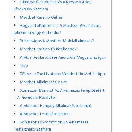
Támogató Szolgáltatás A New Mostbet
Játékosok Számára
Mostbet Kaszinó Online
Hogyan Tölthetem Le A Mostbet Alkalmazást
Iphone-ra Vagy Androidra?
Biztonságos A Mostbet Mobilalkalmazás?
Mostbet Kaszinó És Játékgépek
A Mostbet Letöltése Androidra Magyarországon
“app
Töltse Le The Hivatalos Mostbet Hu Mobile App
Mostbet Alkalmazás Ios-re
Szerezzen Bónuszt Az Alkalmazás Telepítéséért
– A Promóció Részletei
A Mostbet Hungary Alkalmazás Jellemzői
A Mostbet Letöltése Iphone
Bónuszok És Promóciók Az Alkalmazás
Felhasználói Számára