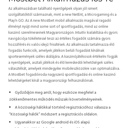
Az alkalmazásban található nyerőgépek olyan jól ismert
szolgáltatóktól származnak, mint a new NetEnt, a Microgaming és a
Play’n GO. Az A new Mostbet mobil alkalmazás magával ragadó
élményt nyújt mind some sort of sportfogadás, mind az online
kaszinó szerelmeseinek Magyarországon. Intuitív kialakítása és gyors
navigációja tökéletessé teszi az értékes fogadók számára gyors
hozzáférés és valós idejű frissítések. Az alkalmazás tartalmazza élő
fogadás funkciók, amelyek játékon belüli fogadást kínálnak
sportesemények széles skálájára. A kaszinójátékosok értékelni fogják
a nyerőgépek, asztali játékok és élő kereskedői lehetőségek széles
választékát, amelyek mindegyike mobileszközökre van optimalizálva.
A Mostbet fogadóiroda nagyszerű sportfogadási és online kaszinó
lehetőségeket kínál a magyarországi felhasználóinak.
Győződjön meg arról, hogy eszköze megfelel a
zökkenőmentes működés műszaki követelményeinek.
A közösségi hálókkal történő regisztrációhoz válassza a
“Közösségi hálók” módszert a regisztrációs oldalon.
Ugyanakkor az Google android és iOS alapú