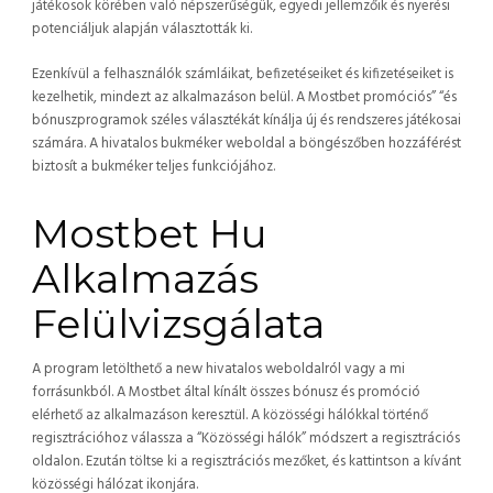
játékosok körében való népszerűségük, egyedi jellemzőik és nyerési
potenciáljuk alapján választották ki.
Ezenkívül a felhasználók számláikat, befizetéseiket és kifizetéseiket is
kezelhetik, mindezt az alkalmazáson belül. A Mostbet promóciós” “és
bónuszprogramok széles választékát kínálja új és rendszeres játékosai
számára. A hivatalos bukméker weboldal a böngészőben hozzáférést
biztosít a bukméker teljes funkciójához.
Mostbet Hu
Alkalmazás
Felülvizsgálata
A program letölthető a new hivatalos weboldalról vagy a mi
forrásunkból. A Mostbet által kínált összes bónusz és promóció
elérhető az alkalmazáson keresztül. A közösségi hálókkal történő
regisztrációhoz válassza a “Közösségi hálók” módszert a regisztrációs
oldalon. Ezután töltse ki a regisztrációs mezőket, és kattintson a kívánt
közösségi hálózat ikonjára.