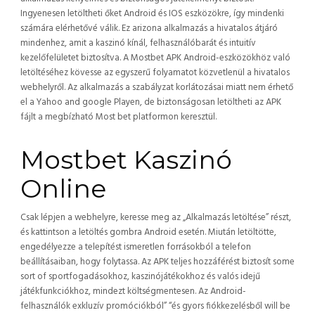
Ingyenesen letöltheti őket Android és IOS eszközökre, így mindenki
számára elérhetővé válik. Ez arizona alkalmazás a hivatalos átjáró
mindenhez, amit a kaszinó kínál, felhasználóbarát és intuitív
kezelőfelületet biztosítva. A Mostbet APK Android-eszközökhöz való
letöltéséhez kövesse az egyszerű folyamatot közvetlenül a hivatalos
webhelyről. Az alkalmazás a szabályzat korlátozásai miatt nem érhető
el a Yahoo and google Playen, de biztonságosan letöltheti az APK
fájlt a megbízható Most bet platformon keresztül.
Mostbet Kaszinó
Online
Csak lépjen a webhelyre, keresse meg az „Alkalmazás letöltése” részt,
és kattintson a letöltés gombra Android esetén. Miután letöltötte,
engedélyezze a telepítést ismeretlen forrásokból a telefon
beállításaiban, hogy folytassa. Az APK teljes hozzáférést biztosít some
sort of sportfogadásokhoz, kaszinójátékokhoz és valós idejű
játékfunkciókhoz, mindezt költségmentesen. Az Android-
felhasználók exkluzív promóciókból” “és gyors fiókkezelésből will be