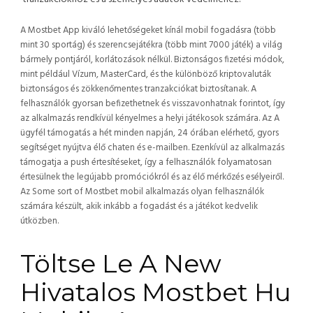
A Mostbet App kiváló lehetőségeket kínál mobil fogadásra (több
mint 30 sportág) és szerencsejátékra (több mint 7000 játék) a világ
bármely pontjáról, korlátozások nélkül. Biztonságos fizetési módok,
mint például Vízum, MasterCard, és the különböző kriptovaluták
biztonságos és zökkenőmentes tranzakciókat biztosítanak. A
felhasználók gyorsan befizethetnek és visszavonhatnak forintot, így
az alkalmazás rendkívül kényelmes a helyi játékosok számára. Az A
ügyfél támogatás a hét minden napján, 24 órában elérhető, gyors
segítséget nyújtva élő chaten és e-mailben. Ezenkívül az alkalmazás
támogatja a push értesítéseket, így a felhasználók folyamatosan
értesülnek the legújabb promóciókról és az élő mérkőzés esélyeiről.
Az Some sort of Mostbet mobil alkalmazás olyan felhasználók
számára készült, akik inkább a fogadást és a játékot kedvelik
útközben.
Töltse Le A New
Hivatalos Mostbet Hu