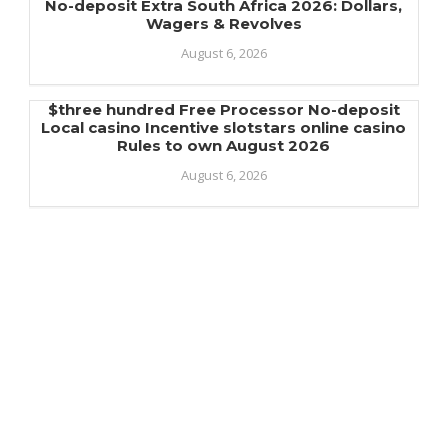
No-deposit Extra South Africa 2026: Dollars,
Wagers & Revolves
August 6, 2026
$three hundred Free Processor No-deposit
Local casino Incentive slotstars online casino
Rules to own August 2026
August 6, 2026