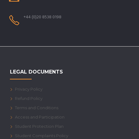
+44 (0)20 8538 0198
LEGAL DOCUMENTS
Privacy Policy
Refund Policy
Terms and Conditions
Access and Participation
Student Protection Plan
Student Complaints Policy