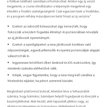
a fiókban található személyes információkat. Amikor egy új verzió
megjelenik, a course elindításakor a képernyőn megjelenik egy
értesítés a frissítés szükségességéről. Csak egyezzen bele a frissítésbe,
és a program néhány másodpercen belül frissül az új verzióra.”
Ezeket az üdvözlő bónuszokat úgy tervezték, hogy
fokozzák a kezdeti fogadási élményt és potenciálisan növeljék
az új játékosok nyereményét.
Ezeket a nyerőgépeket a new játékosok körében való
népszerűségük, egyedi jellemzőik és nyerési potenciáljuk alapján
választották ki.
Ingyenesen letöltheti őket Android és IOS eszközökre, így
mindenki számára elérhetővé válik.
Kérjük, vegye figyelembe, hogy a new meg kell csinálnia a
hitelesítési eljárást, ha pénzt szeretné kiutalni.
Megbízható platformot biztosít, lehetővé téve a felhasználók
számára, hogy bármikor, bármilyen helyről fogadjanak és élvezzék a
kaszinójátékokat. Akár kezdő, akár tapasztalt játékos vagy, az
alkalmazás kényelmes és biztonságos játékélményt biztosít.