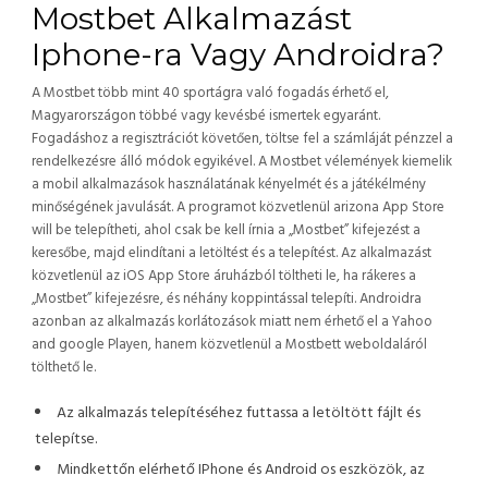
Mostbet Alkalmazást
Iphone-ra Vagy Androidra?
A Mostbet több mint 40 sportágra való fogadás érhető el,
Magyarországon többé vagy kevésbé ismertek egyaránt.
Fogadáshoz a regisztrációt követően, töltse fel a számláját pénzzel a
rendelkezésre álló módok egyikével. A Mostbet vélemények kiemelik
a mobil alkalmazások használatának kényelmét és a játékélmény
minőségének javulását. A programot közvetlenül arizona App Store
will be telepítheti, ahol csak be kell írnia a „Mostbet” kifejezést a
keresőbe, majd elindítani a letöltést és a telepítést. Az alkalmazást
közvetlenül az iOS App Store áruházból töltheti le, ha rákeres a
„Mostbet” kifejezésre, és néhány koppintással telepíti. Androidra
azonban az alkalmazás korlátozások miatt nem érhető el a Yahoo
and google Playen, hanem közvetlenül a Mostbett weboldaláról
tölthető le.
Az alkalmazás telepítéséhez futtassa a letöltött fájlt és
telepítse.
Mindkettőn elérhető IPhone és Android os eszközök, az