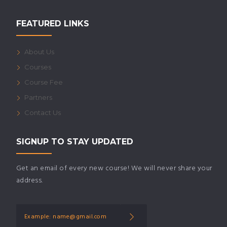
FEATURED LINKS
About Us
Courses
Course Fee
Partners
Contact Us
SIGNUP TO STAY UPDATED
Get an email of every new course! We will never share your
address.