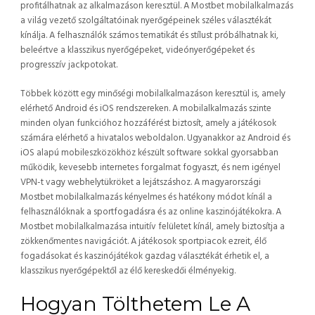
profitálhatnak az alkalmazáson keresztül. A Mostbet mobilalkalmazás
a világ vezető szolgáltatóinak nyerőgépeinek széles választékát
kínálja. A felhasználók számos tematikát és stílust próbálhatnak ki,
beleértve a klasszikus nyerőgépeket, videónyerőgépeket és
progresszív jackpotokat.
Többek között egy minőségi mobilalkalmazáson keresztül is, amely
elérhető Android és iOS rendszereken. A mobilalkalmazás szinte
minden olyan funkcióhoz hozzáférést biztosít, amely a játékosok
számára elérhető a hivatalos weboldalon. Ugyanakkor az Android és
iOS alapú mobileszközökhöz készült software sokkal gyorsabban
működik, kevesebb internetes forgalmat fogyaszt, és nem igényel
VPN-t vagy webhelytükröket a lejátszáshoz. A magyarországi
Mostbet mobilalkalmazás kényelmes és hatékony módot kínál a
felhasználóknak a sportfogadásra és az online kaszinójátékokra. A
Mostbet mobilalkalmazása intuitív felületet kínál, amely biztosítja a
zökkenőmentes navigációt. A játékosok sportpiacok ezreit, élő
fogadásokat és kaszinójátékok gazdag választékát érhetik el, a
klasszikus nyerőgépektől az élő kereskedői élményekig.
Hogyan Tölthetem Le A