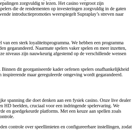
epalingen zorgvuldig te lezen. Het casino vergroot zijn
pelers die de rendementen op investeringen zorgvuldig in de gaten
vende introductiepromoties weerspiegelt Supraplay’s streven naar
ddel van een sterk loyaliteitsprogramma. We hebben een programma
den gegarandeerd. Naarmate spelers vaker spelen en meer inzetten,
 Deze niveaus zijn nauwkeurig afgestemd op de verschillende wensen
. Binnen dit georganiseerde kader oefenen spelers onafhankelijkheid
 een inspirerende maar gereguleerde omgeving wordt gegarandeerd.
jke spanning die doet denken aan een fysiek casino. Onze live dealer
en HD beelden, cruciaal voor een indringende spelervaring. We
ceerde en goedgekeurde platforms. Met een keuze aan spellen zoals
ontrole.
n controle over speellimieten en configureerbare instellingen, zodat