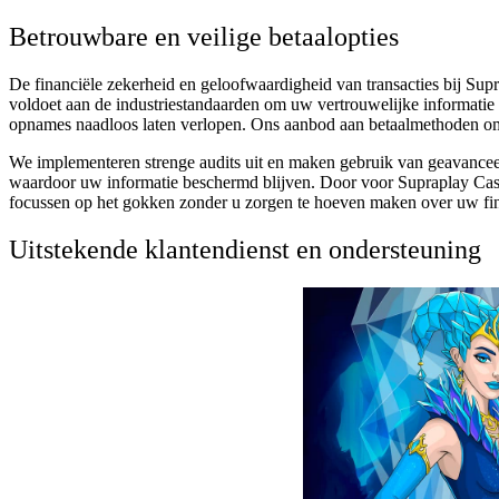
Betrouwbare en veilige betaalopties
De financiële zekerheid en geloofwaardigheid van transacties bij Su
voldoet aan de industriestandaarden om uw vertrouwelijke informatie t
opnames naadloos laten verlopen. Ons aanbod aan betaalmethoden o
We implementeren strenge audits uit en maken gebruik van geavanc
waardoor uw informatie beschermd blijven. Door voor Supraplay Casi
focussen op het gokken zonder u zorgen te hoeven maken over uw fina
Uitstekende klantendienst en ondersteuning