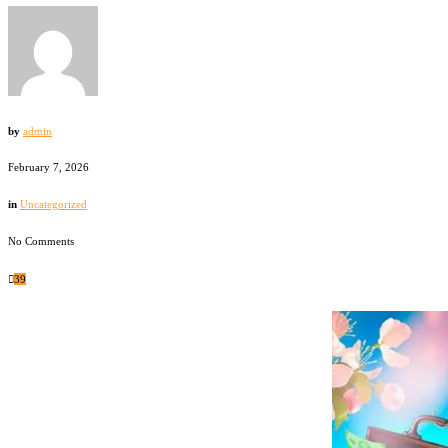
by
admin
February 7, 2026
in
Uncategorized
No Comments
39