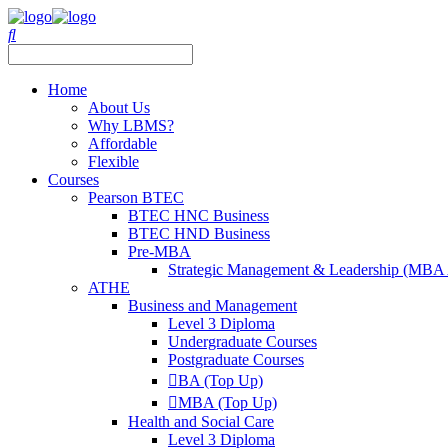
Home
About Us
Why LBMS?
Affordable
Flexible
Courses
Pearson BTEC
BTEC HNC Business
BTEC HND Business
Pre-MBA
Strategic Management & Leadership (MBA 
ATHE
Business and Management
Level 3 Diploma
Undergraduate Courses
Postgraduate Courses
BA (Top Up)
MBA (Top Up)
Health and Social Care
Level 3 Diploma