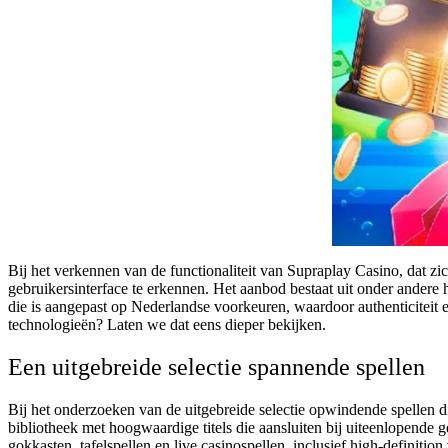
Bij het verkennen van de functionaliteit van Supraplay Casino, dat zi
gebruikersinterface te erkennen. Het aanbod bestaat uit onder andere
die is aangepast op Nederlandse voorkeuren, waardoor authenticitei
technologieën? Laten we dat eens dieper bekijken.
Een uitgebreide selectie spannende spellen
Bij het onderzoeken van de uitgebreide selectie opwindende spellen die
bibliotheek met hoogwaardige titels die aansluiten bij uiteenlopend
gokkasten, tafelspellen en live casinospellen, inclusief high-defini