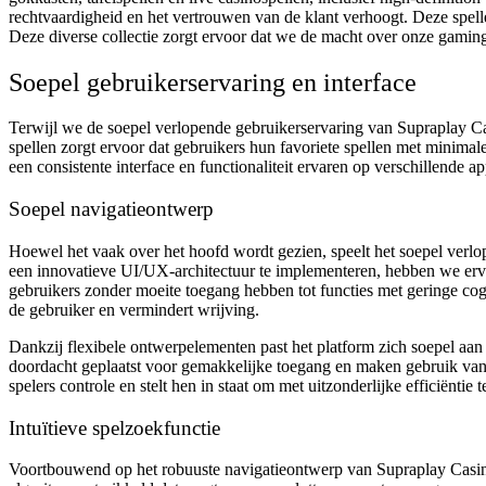
rechtvaardigheid en het vertrouwen van de klant verhoogt. Deze spell
Deze diverse collectie zorgt ervoor dat we de macht over onze gaminge
Soepel gebruikerservaring en interface
Terwijl we de soepel verlopende gebruikerservaring van Supraplay Cas
spellen zorgt ervoor dat gebruikers hun favoriete spellen met minima
een consistente interface en functionaliteit ervaren op verschillende 
Soepel navigatieontwerp
Hoewel het vaak over het hoofd wordt gezien, speelt het soepel ver
een innovatieve UI/UX-architectuur te implementeren, hebben we ervoor
gebruikers zonder moeite toegang hebben tot functies met geringe cog
de gebruiker en vermindert wrijving.
Dankzij flexibele ontwerpelementen past het platform zich soepel aan 
doordacht geplaatst voor gemakkelijke toegang en maken gebruik van
spelers controle en stelt hen in staat om met uitzonderlijke efficiëntie 
Intuïtieve spelzoekfunctie
Voortbouwend op het robuuste navigatieontwerp van Supraplay Casino, 