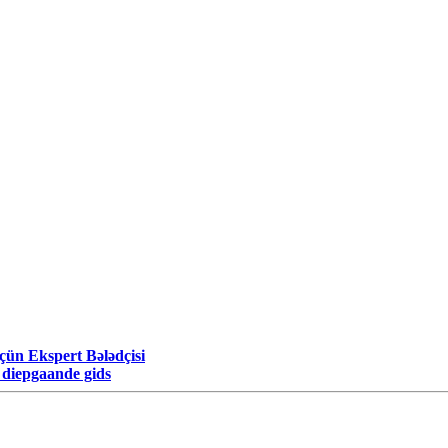
çün Ekspert Bələdçisi
 diepgaande gids