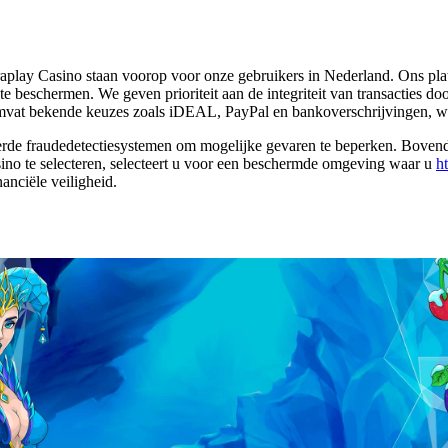
praplay Casino staan voorop voor onze gebruikers in Nederland. Ons pl
e beschermen. We geven prioriteit aan de integriteit van transacties do
mvat bekende keuzes zoals iDEAL, PayPal en bankoverschrijvingen, wa
eerde fraudedetectiesystemen om mogelijke gevaren te beperken. Bov
no te selecteren, selecteert u voor een beschermde omgeving waar u
h
nciële veiligheid.