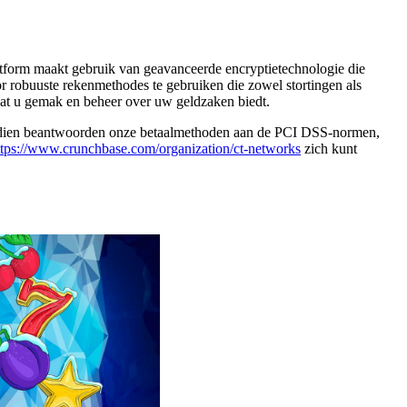
atform maakt gebruik van geavanceerde encryptietechnologie die
or robuuste rekenmethodes te gebruiken die zowel stortingen als
t u gemak en beheer over uw geldzaken biedt.
endien beantwoorden onze betaalmethoden aan de PCI DSS-normen,
ttps://www.crunchbase.com/organization/ct-networks
zich kunt