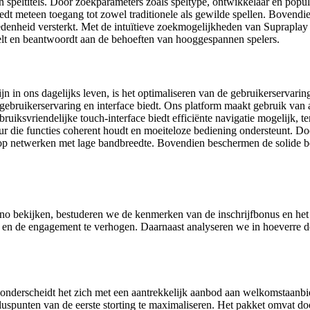
 speltitels. Door zoekparameters zoals speltype, ontwikkelaar en popula
iedt meteen toegang tot zowel traditionele als gewilde spellen. Bovendi
edenheid versterkt. Met de intuïtieve zoekmogelijkheden van Supraplay C
elt en beantwoordt aan de behoeften van hooggespannen spelers.
ijn in ons dagelijks leven, is het optimaliseren van de gebruikerservar
gebruikerservaring en interface biedt. Ons platform maakt gebruik van 
uiksvriendelijke touch-interface biedt efficiënte navigatie mogelijk, t
r die functies coherent houdt en moeiteloze bediening ondersteunt. Do
s op netwerken met lage bandbreedte. Bovendien beschermen de solide b
ino bekijken, bestuderen we de kenmerken van de inschrijfbonus en he
n en de engagement te verhogen. Daarnaast analyseren we in hoeverre d
derscheidt het zich met een aantrekkelijk aanbod aan welkomstaanbied
punten van de eerste storting te maximaliseren. Het pakket omvat door