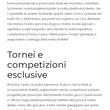
bonus personalizzati e promozioni dedicate. Possiamo controllare
facilmente i nostri progressi tramite la nostra dashboard utente, che
ci permette di vedere facilmente quanto siamo vicini a avanzare nei
livelli. Più ci dedichiamo, più premi raccogliamo: un ciclo allettante
che motiva il nostro percorso di gioco. Inoltre, novità speciali ci
aspettano a ogni traguardo, arricchendo la nostra esperienza
complessiva al Frumzi Casino. Ottimizziamo il nostro gameplay e
assaporiamo i vantaggi della nostra fedeltà!
Tornei e
competizioni
esclusive
Al Frumzi Casino, la nostra esperienza di gioco non si limita ai
riconoscimenti fedeltà; organizziamo anche competizioni esclusivi
progettati per potenziare ulteriormente il nostro gioco. Questi eventi
ci offrono l’opportunità perfetta per mettere alla prova le nostre
abilità contro altri giocatori, il tutto mentre gareggiamo per premi