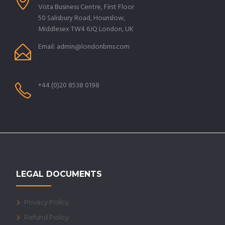
Vista Business Centre, First Floor
50 Salisbury Road, Hounslow,
Middlesex TW4 6JQ London, UK
Email: admin@londonbms.com
+44 (0)20 8538 0198
LEGAL DOCUMENTS
Privacy Policy
Refund Policy