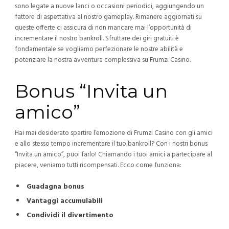
sono legate a nuove lanci o occasioni periodici, aggiungendo un
fattore di aspettativa al nostro gameplay. Rimanere aggiornati su
queste offerte ci assicura di non mancare mai l’opportunità di
incrementare il nostro bankroll. Sfruttare dei giri gratuiti è
fondamentale se vogliamo perfezionare le nostre abilità e
potenziare la nostra avventura complessiva su Frumzi Casino.
Bonus “Invita un
amico”
Hai mai desiderato spartire l’emozione di Frumzi Casino con gli amici
e allo stesso tempo incrementare il tuo bankroll? Con i nostri bonus
“Invita un amico”, puoi farlo! Chiamando i tuoi amici a partecipare al
piacere, veniamo tutti ricompensati. Ecco come funziona:
Guadagna bonus
Vantaggi accumulabili
Condividi il divertimento