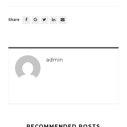
Share
admin
RECOMMENDED POSTS