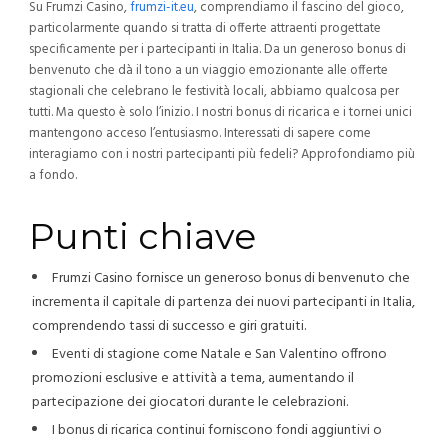
Su Frumzi Casino,
frumzi-it.eu
, comprendiamo il fascino del gioco,
particolarmente quando si tratta di offerte attraenti progettate
specificamente per i partecipanti in Italia. Da un generoso bonus di
benvenuto che dà il tono a un viaggio emozionante alle offerte
stagionali che celebrano le festività locali, abbiamo qualcosa per
tutti. Ma questo è solo l’inizio. I nostri bonus di ricarica e i tornei unici
mantengono acceso l’entusiasmo. Interessati di sapere come
interagiamo con i nostri partecipanti più fedeli? Approfondiamo più
a fondo.
Punti chiave
Frumzi Casino fornisce un generoso bonus di benvenuto che
incrementa il capitale di partenza dei nuovi partecipanti in Italia,
comprendendo tassi di successo e giri gratuiti.
Eventi di stagione come Natale e San Valentino offrono
promozioni esclusive e attività a tema, aumentando il
partecipazione dei giocatori durante le celebrazioni.
I bonus di ricarica continui forniscono fondi aggiuntivi o