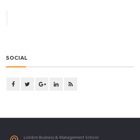
4
SOCIAL
London Business & Management School