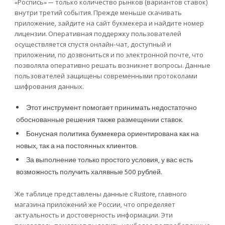
«Роспись» — только количество рынков (вариантов ставок)
внутри третий события. Прежде меньше скачивать
приложение, зайдите на сайт букмекера и найдите номер
лицензии. Оперативная поддержку пользователей
осуществляется спустя онлайн-чат, доступный и
приложении, по дозвониться и по электронной почте, что
позволяла оперативно решать возникнет вопросы. Данные
пользователей защищены современными протоколами
шифрования данных.
Этот инструмент помогает принимать недостаточно
обоснованные решения также размещении ставок.
Бонусная политика букмекера ориентирована как на
новых, так а на постоянных клиентов.
За выполнение только простого условия, у вас есть
возможность получить халявные 500 рублей.
Же таблице представлены данные с Rustore, главного
магазина приложений же России, что определяет
актуальность и достоверность информации. Эти