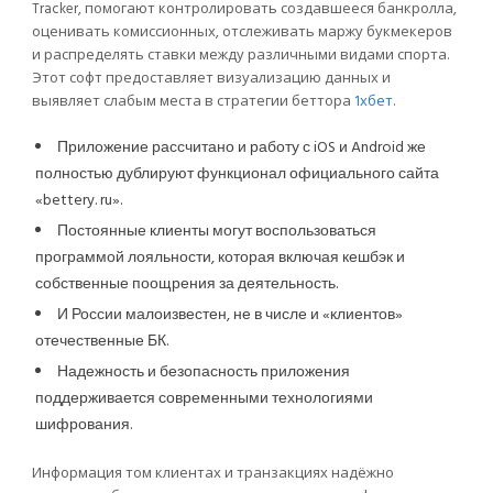
Tracker, помогают контролировать создавшееся банкролла,
оценивать комиссионных, отслеживать маржу букмекеров
и распределять ставки между различными видами спорта.
Этот софт предоставляет визуализацию данных и
выявляет слабым места в стратегии беттора
1хбет
.
Приложение рассчитано и работу с iOS и Android же
полностью дублируют функционал официального сайта
«bettery. ru».
Постоянные клиенты могут воспользоваться
программой лояльности, которая включая кешбэк и
собственные поощрения за деятельность.
И России малоизвестен, не в числе и «клиентов»
отечественные БК.
Надежность и безопасность приложения
поддерживается современными технологиями
шифрования.
Информация том клиентах и транзакциях надёжно