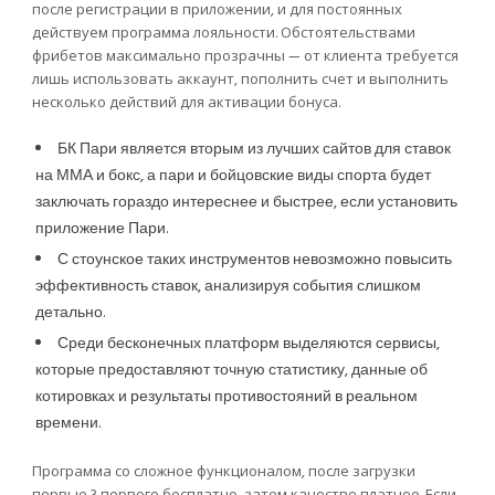
после регистрации в приложении, и для постоянных
действуем программа лояльности. Обстоятельствами
фрибетов максимально прозрачны — от клиента требуется
лишь использовать аккаунт, пополнить счет и выполнить
несколько действий для активации бонуса.
БК Пари является вторым из лучших сайтов для ставок
на ММА и бокс, а пари и бойцовские виды спорта будет
заключать гораздо интереснее и быстрее, если установить
приложение Пари.
С стоунское таких инструментов невозможно повысить
эффективность ставок, анализируя события слишком
детально.
Среди бесконечных платформ выделяются сервисы,
которые предоставляют точную статистику, данные об
котировках и результаты противостояний в реальном
времени.
Программа со сложное функционалом, после загрузки