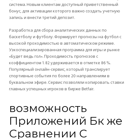
система. Новым клиентам доступный приветственный
бонус, для активации которого важно создать учетную
запись и внести третий депозит.
Разработка для сбора аналитических данных по
баскетболу и футболу. Формирует прогнозы на футбол с
высокой проходимостью в автоматическом режиме.
Узкоспециализированная программа для игры и рынке
«Будет ведь гол». Проходимость прогнозов с
коэффициентом 1. 82 удерживается в отметке 86 %.
Популярный онлайн-сервис, который транслирует
спортивные события по более 20 направлениям в
буквальном эфире. Сервис позволяли копировать ставки
главных успешных игроков в бирже Betfair.
возможность
Приложений Бк же
Сравнении С