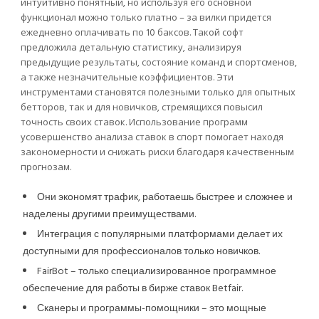
интуитивно понятный, но используя его основной
функционал можно только платно – за вилки придется
ежедневно оплачивать по 10 баксов. Такой софт
предложила детальную статистику, анализируя
предыдущие результаты, состояние команд и спортсменов,
а также незначительные коэффициентов. Эти
инструментами становятся полезными только для опытных
бетторов, так и для новичков, стремящихся повысил
точность своих ставок. Использование программ
усовершенство анализа ставок в спорт помогает находя
закономерности и снижать риски благодаря качественным
прогнозам.
Они экономят трафик, работаешь быстрее и сложнее и
наделены другими преимуществами.
Интеграция с популярными платформами делает их
доступными для профессионалов только новичков.
FairBot – только специализированное программное
обеспечение для работы в бирже ставок Betfair.
Сканеры и программы-помощники – это мощные