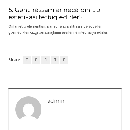
5. Gənc rəssamlar necə pin up
estetikası tətbiq edirlər?
Onlar retro elementləri, parlaq rəng palitrasını və əvvəllər
görmədikləri cizgi personajlarını əsərlərinə inteqrasiya edirlər.
Share
admin