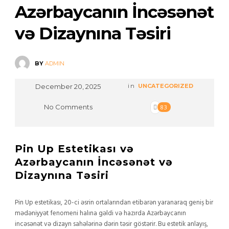
Azərbaycanın İncəsənət
və Dizaynına Təsiri
BY
ADMIN
December 20, 2025
in
UNCATEGORIZED
No Comments
83
Pin Up Estetikası və
Azərbaycanın İncəsənət və
Dizaynına Təsiri
Pin Up estetikası, 20-ci əsrin ortalarından etibarən yaranaraq geniş bir
mədəniyyət fenomeni halına gəldi və hazırda Azərbaycanın
incəsənət və dizayn sahələrinə dərin təsir göstərir. Bu estetik anlayış,