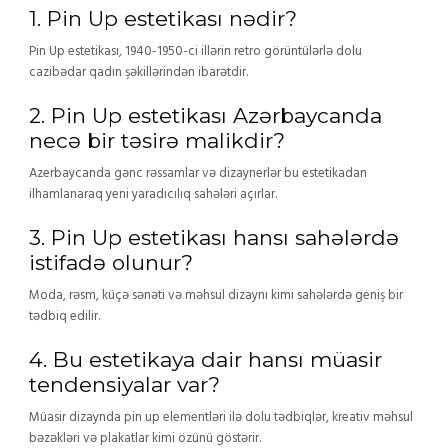
1. Pin Up estetikası nədir?
Pin Up estetikası, 1940-1950-ci illərin retro görüntülərlə dolu
cazibədar qadın şəkillərindən ibarətdir.
2. Pin Up estetikası Azərbaycanda
necə bir təsirə malikdir?
Azerbaycanda gənc rəssamlar və dizaynerlər bu estetikadan
ilhamlanaraq yeni yaradıcılıq sahələri açırlar.
3. Pin Up estetikası hansı sahələrdə
istifadə olunur?
Moda, rəsm, küçə sənəti və məhsul dizaynı kimi sahələrdə geniş bir
tədbiq edilir.
4. Bu estetikaya dair hansı müasir
tendensiyalar var?
Müasir dizaynda pin up elementləri ilə dolu tədbiqlər, kreativ məhsul
bəzəkləri və plakatlar kimi özünü göstərir.