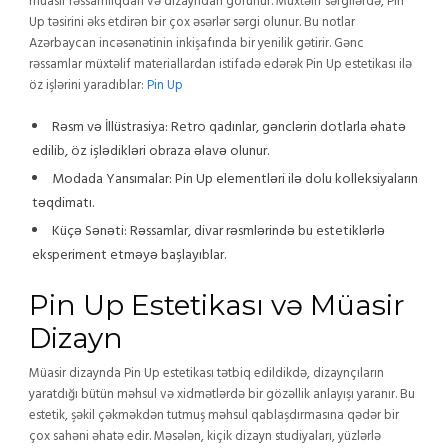
müasir rəssamlıqdan və dizayndan görünür. Müxtəlif sərgilərdə, Pin
Up təsirini əks etdirən bir çox əsərlər sərgi olunur. Bu notlar
Azərbaycan incəsənətinin inkişafında bir yenilik gətirir. Gənc
rəssamlar müxtəlif materiallardan istifadə edərək Pin Up estetikası ilə
öz işlərini yaradıblar:
Pin Up
Rəsm və İllüstrasiya: Retro qadınlar, gənclərin dotlarla əhatə
edilib, öz işlədikləri obraza əlavə olunur.
Modada Yansımalar: Pin Up elementləri ilə dolu kolleksiyaların
təqdimatı.
Küçə Sənəti: Rəssamlar, divar rəsmlərində bu estetiklərlə
eksperiment etməyə başlayıblar.
Pin Up Estetikası və Müasir
Dizayn
Müasir dizaynda Pin Up estetikası tətbiq edildikdə, dizaynçıların
yaratdığı bütün məhsul və xidmətlərdə bir gözəllik anlayışı yaranır. Bu
estetik, şəkil çəkməkdən tutmuş məhsul qablaşdırmasına qədər bir
çox sahəni əhatə edir. Məsələn, kiçik dizayn studiyaları, yüzlərlə