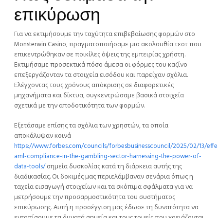
επικύρωση
Για να εκτιμήσουμε την ταχύτητα επιβεβαίωσης φορμών στο
Monsterwin Casino, πραγματοποιήσαμε μια ακολουθία τεστ που
επικεντρώθηκαν σε ποικίλες όψεις της εμπειρίας χρήστη.
Εκτιμήσαμε προσεκτικά πόσο άμεσα οι φόρμες του καζίνο
επεξεργάζονταν τα στοιχεία εισόδου και παρείχαν σχόλια.
Ελέγχοντας τους χρόνους απόκρισης σε διαφορετικές
μηχανήματα και δίκτυα, συγκεντρώσαμε βασικά στοιχεία
σχετικά με την αποδοτικότητα των φορμών.
Εξετάσαμε επίσης τα σχόλια των χρηστών, τα οποία
αποκάλυψαν κοινά
https://www.forbes.com/councils/forbesbusinesscouncil/2025/02/13/effe
aml-compliance-in-the-gambling-sector-harnessing-the-power-of-
data-tools/
σημεία δυσκολίας κατά τη διάρκεια αυτής της
διαδικασίας. Οι δοκιμές μας περιελάμβαναν σενάρια όπως η
ταχεία εισαγωγή στοιχείων και τα σκόπιμα σφάλματα για να
μετρήσουμε την προσαρμοστικότητα του συστήματος
επικύρωσης. Αυτή η προσέγγιση μας έδωσε τη δυνατότητα να
εντοπίσουμε τα δυνατά σημεία και τους τομείς που χρειάζονται