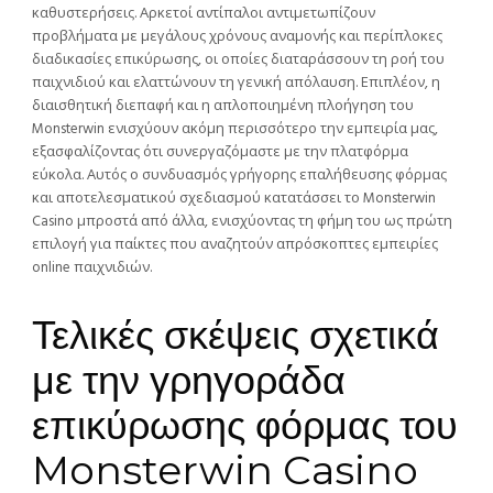
καθυστερήσεις. Αρκετοί αντίπαλοι αντιμετωπίζουν
προβλήματα με μεγάλους χρόνους αναμονής και περίπλοκες
διαδικασίες επικύρωσης, οι οποίες διαταράσσουν τη ροή του
παιχνιδιού και ελαττώνουν τη γενική απόλαυση. Επιπλέον, η
διαισθητική διεπαφή και η απλοποιημένη πλοήγηση του
Monsterwin ενισχύουν ακόμη περισσότερο την εμπειρία μας,
εξασφαλίζοντας ότι συνεργαζόμαστε με την πλατφόρμα
εύκολα. Αυτός ο συνδυασμός γρήγορης επαλήθευσης φόρμας
και αποτελεσματικού σχεδιασμού κατατάσσει το Monsterwin
Casino μπροστά από άλλα, ενισχύοντας τη φήμη του ως πρώτη
επιλογή για παίκτες που αναζητούν απρόσκοπτες εμπειρίες
online παιχνιδιών.
Τελικές σκέψεις σχετικά
με την γρηγοράδα
επικύρωσης φόρμας του
Monsterwin Casino