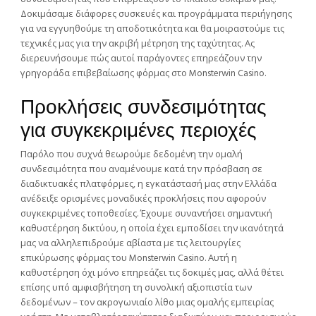
Δοκιμάσαμε διάφορες συσκευές και προγράμματα περιήγησης
για να εγγυηθούμε τη αποδοτικότητα και θα μοιραστούμε τις
τεχνικές μας για την ακριβή μέτρηση της ταχύτητας. Ας
διερευνήσουμε πώς αυτοί παράγοντες επηρεάζουν την
γρηγοράδα επιβεβαίωσης φόρμας στο Monsterwin Casino.
Προκλήσεις συνδεσιμότητας
για συγκεκριμένες περιοχές
Παρόλο που συχνά θεωρούμε δεδομένη την ομαλή
συνδεσιμότητα που αναμένουμε κατά την πρόσβαση σε
διαδικτυακές πλατφόρμες, η εγκατάστασή μας στην Ελλάδα
ανέδειξε ορισμένες μοναδικές προκλήσεις που αφορούν
συγκεκριμένες τοποθεσίες. Έχουμε συναντήσει σημαντική
καθυστέρηση δικτύου, η οποία έχει εμποδίσει την ικανότητά
μας να αλληλεπιδρούμε αβίαστα με τις λειτουργίες
επικύρωσης φόρμας του Monsterwin Casino. Αυτή η
καθυστέρηση όχι μόνο επηρεάζει τις δοκιμές μας, αλλά θέτει
επίσης υπό αμφισβήτηση τη συνολική αξιοπιστία των
δεδομένων – τον ακρογωνιαίο λίθο μιας ομαλής εμπειρίας