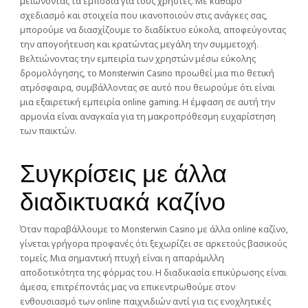
μειώνοντας τα εμπόδια για τους χρήστες. Με καθαρό
σχεδιασμό και στοιχεία που ικανοποιούν στις ανάγκες σας,
μπορούμε να διασχίζουμε το διαδίκτυο εύκολα, αποφεύγοντας
την απογοήτευση και κρατώντας μεγάλη την συμμετοχή.
Βελτιώνοντας την εμπειρία των χρηστών μέσω εύκολης
δρομολόγησης, το Monsterwin Casino προωθεί μια πιο θετική
ατμόσφαιρα, συμβάλλοντας σε αυτό που θεωρούμε ότι είναι
μια εξαιρετική εμπειρία online gaming. Η έμφαση σε αυτή την
αρμονία είναι αναγκαία για τη μακροπρόθεσμη ευχαρίστηση
των παικτών.
Συγκρίσεις με άλλα
διαδικτυακά καζίνο
Όταν παραβάλλουμε το Monsterwin Casino με άλλα online καζίνο,
γίνεται γρήγορα προφανές ότι ξεχωρίζει σε αρκετούς βασικούς
τομείς. Μια σημαντική πτυχή είναι η απαράμιλλη
αποδοτικότητα της φόρμας του. Η διαδικασία επικύρωσης είναι
άμεσα, επιτρέποντάς μας να επικεντρωθούμε στον
ενθουσιασμό των online παιχνιδιών αντί για τις ενοχλητικές