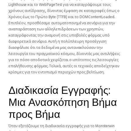
Lighthouse και το WebPageTest για να καταγράψουμε τους
χρόνους αντίδρασης, δίνοντας έμφαση σε καταγραφές όπως ο
Χρόνος έως το Πρώτο Byte (TTFB) και το DOMContentLoaded.
Επιπλέον, προσθέσαμε αυτοματοποιημένα σενάρια για την
αναπαράσταση των αλληλεπιδράσεων των χρηστών,
καταγράφοντας την αναμονή στις υποβολές φόρμας υπό
διαφορετικά σενάρια. Αυτή η πολύπλευρη προσέγγιση
διασφάλισε ότι τα δεδομένα μας αντανακλούσαν την
λειτουργία του πραγματικού κόσμου, δίνοντάς μας αντιλήψεις
για το πόσο αποδοτικά χειρίζεται ο ιστότοπος τις λειτουργίες
επαλήθευσης φόρμας. Τελικά, αυτές οι τεχνικές αποδείχτηκαν
κρίσιμες για τον εντοπισμό περιοχών προς βελτίωση.
Διαδικασία Εγγραφής:
Μια Ανασκόπηση Βήμα
προς Βήμα
Όταν εξετάζουμε τη διαδικασία εγγραφής για το Monsterwin