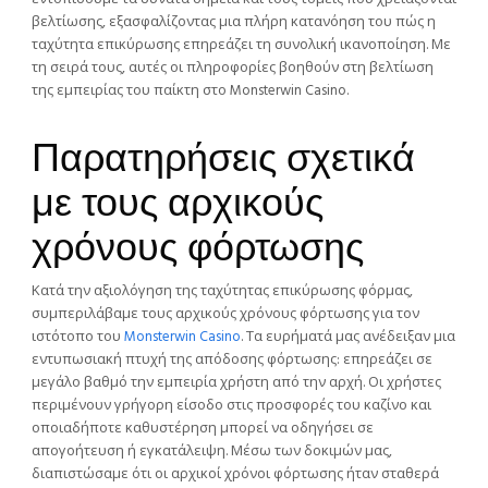
βελτίωσης, εξασφαλίζοντας μια πλήρη κατανόηση του πώς η
ταχύτητα επικύρωσης επηρεάζει τη συνολική ικανοποίηση. Με
τη σειρά τους, αυτές οι πληροφορίες βοηθούν στη βελτίωση
της εμπειρίας του παίκτη στο Monsterwin Casino.
Παρατηρήσεις σχετικά
με τους αρχικούς
χρόνους φόρτωσης
Κατά την αξιολόγηση της ταχύτητας επικύρωσης φόρμας,
συμπεριλάβαμε τους αρχικούς χρόνους φόρτωσης για τον
ιστότοπο του
Monsterwin Casino
. Τα ευρήματά μας ανέδειξαν μια
εντυπωσιακή πτυχή της απόδοσης φόρτωσης: επηρεάζει σε
μεγάλο βαθμό την εμπειρία χρήστη από την αρχή. Οι χρήστες
περιμένουν γρήγορη είσοδο στις προσφορές του καζίνο και
οποιαδήποτε καθυστέρηση μπορεί να οδηγήσει σε
απογοήτευση ή εγκατάλειψη. Μέσω των δοκιμών μας,
διαπιστώσαμε ότι οι αρχικοί χρόνοι φόρτωσης ήταν σταθερά