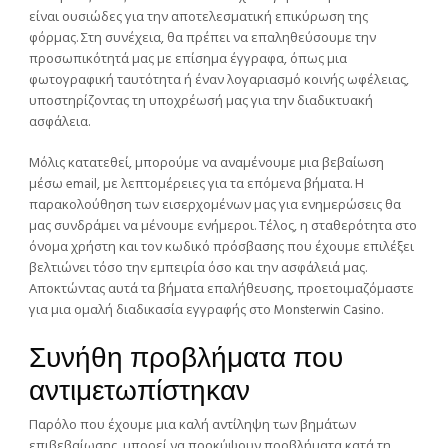
είναι ουσιώδες για την αποτελεσματική επικύρωση της
φόρμας. Στη συνέχεια, θα πρέπει να επαληθεύσουμε την
προσωπικότητά μας με επίσημα έγγραφα, όπως μια
φωτογραφική ταυτότητα ή έναν λογαριασμό κοινής ωφέλειας,
υποστηρίζοντας τη υποχρέωσή μας για την διαδικτυακή
ασφάλεια.
Μόλις κατατεθεί, μπορούμε να αναμένουμε μια βεβαίωση
μέσω email, με λεπτομέρειες για τα επόμενα βήματα. Η
παρακολούθηση των εισερχομένων μας για ενημερώσεις θα
μας συνδράμει να μένουμε ενήμεροι. Τέλος, η σταθερότητα στο
όνομα χρήστη και τον κωδικό πρόσβασης που έχουμε επιλέξει
βελτιώνει τόσο την εμπειρία όσο και την ασφάλειά μας.
Αποκτώντας αυτά τα βήματα επαλήθευσης, προετοιμαζόμαστε
για μια ομαλή διαδικασία εγγραφής στο Monsterwin Casino.
Συνήθη προβλήματα που
αντιμετωπίστηκαν
Παρόλο που έχουμε μια καλή αντίληψη των βημάτων
επιβεβαίωσης, μπορεί να προκύψουν προβλήματα κατά τη