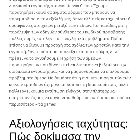
διαδικασία εγγραφής στο Monsterwin Casino. Έχουμε
παρατηρήσει κοινά σφάλματα φόρμας που μπορούν να
παρεμποδίσουν την εξέλιξή μας, όπως ελλιπείς καταχωρίσεις ή
ασυμφωνίες στοιχείων μεταξύ των πεδίων. Για παράδειγμα, η
παράλειψη των οδηγιών σύνθεσης του κωδικού πρόσβασης
πολλές φορές καταλήγει σε ενοχλητικά προβλήματα. Πρέπει
επίσης να δίνουμε προσοχή στα σχόλια των χρηστών κατά την
εγγραφή. Εάν το σύστημα υποδείξει κάποιο σφάλμα, δεν
πρέπει να το αγνοήσουμε. Η χρήση των άμεσων
παρατηρήσεων που δίνονται είναι δυνατόν να βελτιώσει την
διαδικασία εγγραφής μας και να μας συνδράμει να επιλύσουμε
προβλήματα άμεσα. Να θυμάστε ότι η αντιμετώπιση αυτών των
κοινών εμποδίων όχι μόνο απλοποιεί τη διαδικασία μας, αλλά
καλλιεργεί και μια εντύπωση ελέγχου στην πλατφόρμα,
επιτρέποντάς μας να συγκεντρωθούμε σε αυτό που μας αρέσει
περισσότερο – τα games!
Αξιολογήσεις ταχύτητας:
Πώς δοκίμασα την