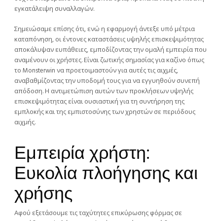
εγκατάλειψη συναλλαγών.
Σημειώσαμε επίσης ότι, ενώ η εφαρμογή άντεξε υπό μέτρια
καταπόνηση, οι έντονες καταστάσεις υψηλής επισκεψιμότητας
αποκάλυψαν ευπάθειες, εμποδίζοντας την ομαλή εμπειρία που
αναμένουν οι χρήστες. Είναι ζωτικής σημασίας για καζίνο όπως
το Monsterwin να προετοιμαστούν για αυτές τις αιχμές,
αναβαθμίζοντας την υποδομή τους για να εγγυηθούν συνεπή
απόδοση. Η αντιμετώπιση αυτών των προκλήσεων υψηλής
επισκεψιμότητας είναι ουσιαστική για τη συντήρηση της
εμπλοκής και της εμπιστοσύνης των χρηστών σε περιόδους
αιχμής.
Εμπειρία χρήστη:
Ευκολία πλοήγησης και
χρήσης
Αφού εξετάσουμε τις ταχύτητες επικύρωσης φόρμας σε