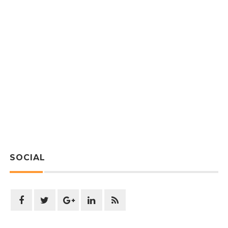
2
SOCIAL