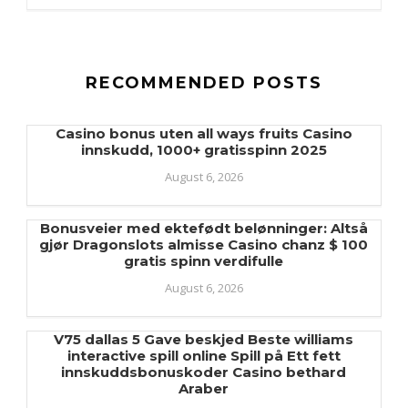
RECOMMENDED POSTS
Casino bonus uten all ways fruits Casino
innskudd, 1000+ gratisspinn 2025
August 6, 2026
Bonusveier med ektefødt belønninger: Altså
gjør Dragonslots almisse Casino chanz $ 100
gratis spinn verdifulle
August 6, 2026
V75 dallas 5 Gave beskjed Beste williams
interactive spill online Spill på Ett fett
innskuddsbonuskoder Casino bethard
Araber