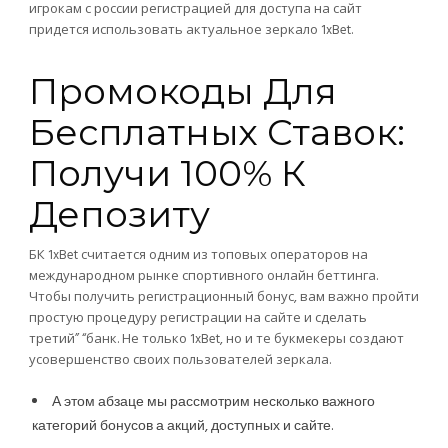
игрокам с россии регистрацией для доступа на сайт
придется использовать актуальное зеркало 1xBet.
Промокоды Для
Бесплатных Ставок:
Получи 100% К
Депозиту
БК 1xBet считается одним из топовых операторов на
международном рынке спортивного онлайн беттинга.
Чтобы получить регистрационный бонус, вам важно пройти
простую процедуру регистрации на сайте и сделать
третий” “банк. Не только 1xBet, но и те букмекеры создают
усовершенство своих пользователей зеркала.
А этом абзаце мы рассмотрим несколько важного
категорий бонусов а акций, доступных и сайте.