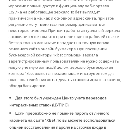
точности копией официального сайта и открывает ним
игроками полный доступ к функционалу веб-портала.
Ссылка на работающее зеркало 1х бет выглядит
практически а же, как и основной адрес сайта, при этом
регулярно могут меняться например дописываться
некоторые символы. Принцип работы актуальный зеркала
заключается же том, что при переходе по рабочей ссылке
беттор только или иначе попадает на точную копию
основного сайта онлайн букмекера. При посещении
букмекерской конторы 1x bet с помощи зеркала
зарегистрированным пользователям не нужно содержать
новую учетную запись. В целом, зеркало букмекерская
контора 1xbet является незаменимым инструментом для
пользователей, них хотят делать ставки и играть а казино,
обходя блокировки.
Ддя этого был учрежден Центр учета переводов
интерактивных ставок (ЦУПИС).
Если пребезбожно не помните пароль от личного
кабинета на сайте 1XBet, то вы можете воспользоваться
опцией восстановления пароля на строчке входа в