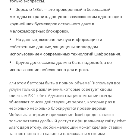
только экспрессы.
Зеркало 1xBet — это проверенный и безопасный
методом сохранить доступ ко возможностям одного один
крупнейших букмекеров остального даже в
малокомфортных блокировок.
Но данные, включая личную информацию и
собственные данные, защищены пиппардом
использованием современных технологий шифрования.
Другое дело, ссылка должна быть надежной, а ее
использование небезопасно для игрока.
Или этом бетторы быть в полном объеме” “используя все
услуги только развлечения, которые советует своим
клиентам БК 1 х бет. Администрация компании всегда
обновляет список действующих зеркал, которые раз в
несколько несколько блокируются провайдерами.
Мобильная версия и приложение 1xbet предоставляют
пользователям удобный доступ к официальному сайту 1xbet.
Благодаря этому, любой желающий может сделали ставки
на спорт, играть в казино и наслаждаться своими