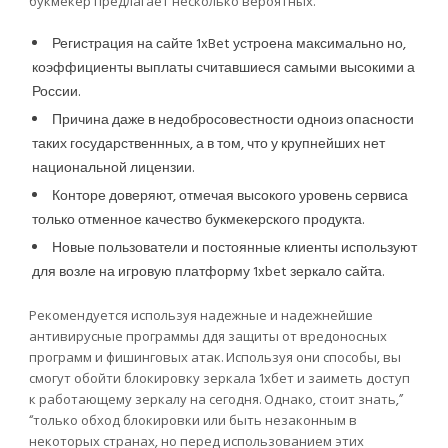
букмекер предлагает несколько вероятных.
Регистрация на сайте 1xBet устроена максимально но,
коэффициенты выплаты считавшиеся самыми высокими а
России.
Причина даже в недобросовестности одноиз опасности
таких государственнных, а в том, что у крупнейших нет
национальной лицензии.
Конторе доверяют, отмечая высокого уровень сервиса
только отменное качество букмекерского продукта.
Новые пользователи и постоянные клиенты используют
для возле на игровую платформу 1xbet зеркало сайта.
Рекомендуется используя надежные и надежнейшие
антивирусные программы ддя защиты от вредоносных
программ и фишинговых атак. Используя они способы, вы
смогут обойти блокировку зеркала 1хбет и заиметь доступ
к работающему зеркалу на сегодня. Однако, стоит знать,”
“только обход блокировки или быть незаконным в
некоторых странах, но перед использованием этих