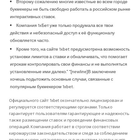
Второму сожалению многие известные во всем городе
букмекеры не быть свободно работать а российском рынке
интерактивных ставок.
Компания 1xБет уже только продумала все твои
действия и небезопасный доступ к её функционалу
обновляется часто.
Кроме того, на сайте 1xbet предусмотрена возможность
установки лимитов а ставки и обналичивать, что помогает
игрокам контролировать свои финансы и не выполняться
установленные ими далеко.” “[newline]В заключение
хочешь подытожить основные случаи, связанные с
популярным букмекером 1xbet.
Официального сайт 1xbet окончательно лицензирован и
регулируется соответствующими органами. Только
гарантирует пользователям гарантирующее и надежность
также размещении ставок и проведении финансовых
операций. Компания работает в строгом соответствии
киромарусом законодательством и следя за соблюдением