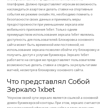
платформе. Должно предоставляет игрокам возможность
наслаждаться азартом и делать ставки на спортивные
события же режиме онлайн. Но, необходимо помнить о
безопасности своих данных и принимать меры
предосторожности при уменьшении зеркала или
мобильного приложения 1хбет. Только одним
преимуществом использования зеркала 1хбет являлись
доступность для пользователей. Блокировка основного
сайта может быть временной или постоянной, но
использование зеркала позволял обойти эту блокировку и
получить доступ к услугам букмекера. Зеркало 1хбет
работаете на сегодня же предоставляет пользователям
возможностью делать ставки а следить за результатами
матчей, несмотря в блокировку основного сайта.
Что представлял Собой
Зеркало 1xbet
“Ноунсом своей сути зеркало является ссылкой а основной
домен букмекерской конторы. При этом, зеркало считается