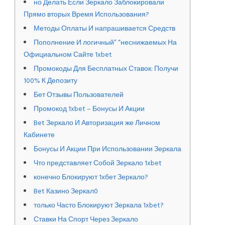
но Делать Если Зеркало Заблокировали
Прямо вторых Время Использования?
Методы Оплаты И напрашивается Средств
Пополнение И логичный” “неснижаемых На
Официальном Сайте 1xbet
Промокоды Для Бесплатных Ставок: Получи
100% К Депозиту
Бет Отзывы Пользователей
Промокод 1xbet – Бонусы И Акции
Bet Зеркало И Авторизация же Личном
Кабинете
Бонусы И Акции При Использовании Зеркала
Что представляет Собой Зеркало 1xbet
конечно Блокируют 1хбет Зеркало?
Bet Казино Зеркал0
только Часто Блокируют Зеркала 1xbet?
Ставки На Спорт Через Зеркало