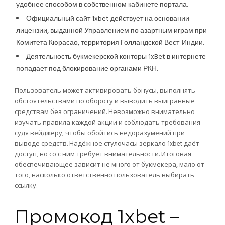
удобнее способом в собственном кабинете портала.
Официальный сайт 1xbet действует на основании
лицензии, выданной Управлением по азартным играм при
Комитета Кюрасао, территория Голландской Вест-Индии.
Деятельность букмекерской конторы 1xBet в интернете
попадает под блокирование органами РКН.
Пользователь может активировать бонусы, выполнять
обстоятельствами по обороту и выводить выигранные
средствам без ограничений. Невозможно внимательно
изучать правила каждой акции и соблюдать требования
судя вейджеру, чтобы обойтись недоразумений при
выводе средств. Надёжное стулочасы зеркало 1xbet даёт
доступ, но со с ним требует внимательности. Итоговая
обеспечивающее зависит не много от букмекера, мало от
того, насколько ответственно пользователь выбирать
ссылку.
Промокод 1xbet –