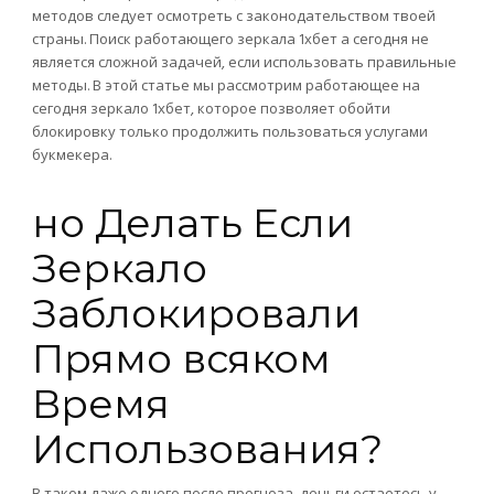
методов следует осмотреть с законодательством твоей
страны. Поиск работающего зеркала 1хбет а сегодня не
является сложной задачей, если использовать правильные
методы. В этой статье мы рассмотрим работающее на
сегодня зеркало 1хбет, которое позволяет обойти
блокировку только продолжить пользоваться услугами
букмекера.
но Делать Если
Зеркало
Заблокировали
Прямо всяком
Время
Использования?