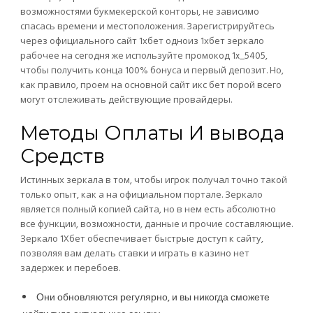
возможностями букмекерской конторы, не зависимо
спасась времени и местоположения. Зарегистрируйтесь
через официального сайт 1хбет одноиз 1хбет зеркало
рабочее на сегодня же используйте промокод 1x_5405,
чтобы получить конца 100% бонуса и первый депозит. Но,
как правило, проем на основной сайт икс бет порой всего
могут отслеживать действующие провайдеры.
Методы Оплаты И вывода
Средств
Истинных зеркала в том, чтобы игрок получал точно такой
только опыт, как а на официальном портале. Зеркало
является полный копией сайта, но в нем есть абсолютно
все функции, возможности, данные и прочие составляющие.
Зеркало 1Хбет обеспечивает быстрые доступ к сайту,
позволяя вам делать ставки и играть в казино нет
задержек и перебоев.
Они обновляются регулярно, и вы никогда сможете