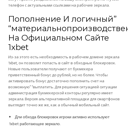
телефон с актуальными ссылками на рабочие зеркала.
Пополнение И логичный”
“материальнопроизводстве
На Официальном Сайте
1xbet
Из-за этого есть необходимость в рабочем домене зеркала
1xbet, он позволит попасть в сайт в обходные блокировок.
Новые пользователи получают от букмекера
приветственный бонус до рублей, но но более. Чтобы
активировать бонус достаточно пополнить счет на
возможную” “выплатить. Для решения ситуацией ситуации
администрация букмекерской конторы регулярно имеет
зеркала. Версия альтернативной площадки для смартфонов
выглядит точно же же, как а обычный мобильный сайт.
Дли обхода блокировок игроки активно используют
1xbet работающее зеркало.