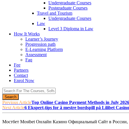
Undergraduate Courses
Postgraduate Courses
Travel and Tourism
Undergraduate Courses
Law
Level 3 Diploma in Law
How It Works
Learner’s Journey
Progression path
E-Learning Platform
Assessment
Faq
Fee
Partners
Contact
Enrol Now
Previous Article
Top Online Casino Payment Methods in July 202
Next Article
6 Ekspert‑tips for å mestre bordspill på Lilibet Casin
Мостбет Mostbet Онлайн Казино Официальный Сайт в России, 