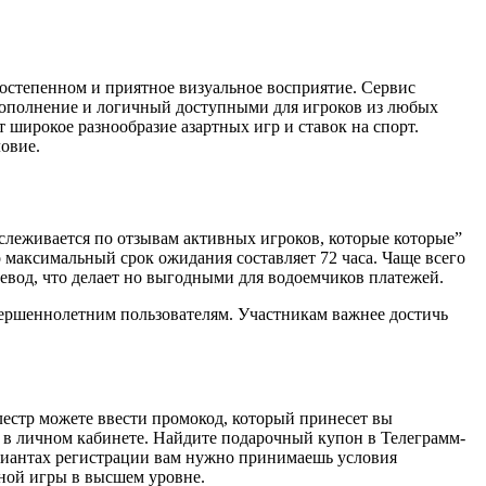
остепенном и приятное визуальное восприятие. Сервис
пополнение и логичный доступными для игроков из любых
 широкое разнообразие азартных игр и ставок на спорт.
овие.
слеживается по отзывам активных игроков, которые которые”
 максимальный срок ожидания составляет 72 часа. Чаще всего
вод, что делает но выгодными для водоемчиков платежей.
овершеннолетним пользователям. Участникам важнее достичь
илестр можете ввести промокод, который принесет вы
 в личном кабинете. Найдите подарочный купон в Телеграмм-
вариантах регистрации вам нужно принимаешь условия
тной игры в высшем уровне.