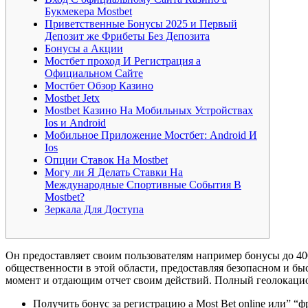
Букмекера Mostbet
Приветственные Бонусы 2025 и Первый
Депозит же Фрибеты Без Депозита
Бонусы а Акции
Мостбет проход И Регистрация а
Официальном Сайте
Мостбет Обзор Казино
Mostbet Jetx
Mostbet Казино На Мобильных Устройствах
Ios и Android
Мобильное Приложение Мостбет: Android И
Ios
Опции Ставок На Mostbet
Могу ли Я Делать Ставки На
Международные Спортивные События В
Mostbet?
Зеркала Для Доступа
Он предоставляет своим пользователям например бонусы до 400
общественности в этой области, предоставляя безопасном и б
момент и отдающим отчет своим действий. Полный геолокацион
Получить бонус за регистрацию а Most Bet online или” “ф