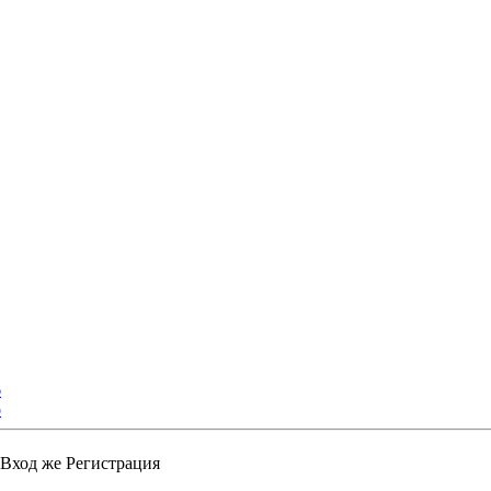
6
o
Вход же Регистрация