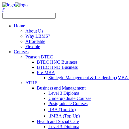
Home
About Us
Why LBMS?
Affordable
Flexible
Courses
Pearson BTEC
BTEC HNC Business
BTEC HND Business
Pre-MBA
Strategic Management & Leadership (MBA 
ATHE
Business and Management
Level 3 Diploma
Undergraduate Courses
Postgraduate Courses
BA (Top Up)
MBA (Top Up)
Health and Social Care
Level 3 Diploma