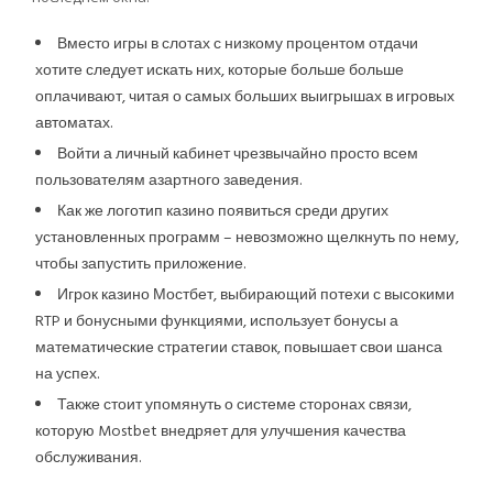
Вместо игры в слотах с низкому процентом отдачи
хотите следует искать них, которые больше больше
оплачивают, читая о самых больших выигрышах в игровых
автоматах.
Войти а личный кабинет чрезвычайно просто всем
пользователям азартного заведения.
Как же логотип казино появиться среди других
установленных программ – невозможно щелкнуть по нему,
чтобы запустить приложение.
Игрок казино Мостбет, выбирающий потехи с высокими
RTP и бонусными функциями, использует бонусы а
математические стратегии ставок, повышает свои шанса
на успех.
Также стоит упомянуть о системе сторонах связи,
которую Mostbet внедряет для улучшения качества
обслуживания.