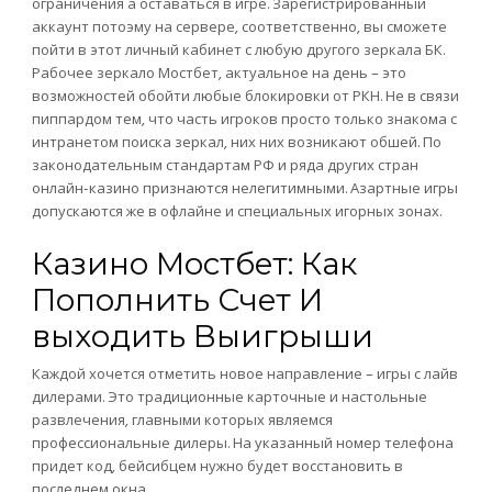
ограничения а оставаться в игре. Зарегистрированный
аккаунт потоэму на сервере, соответственно, вы сможете
пойти в этот личный кабинет с любую другого зеркала БК.
Рабочее зеркало Мостбет, актуальное на день – это
возможностей обойти любые блокировки от РКН. Не в связи
пиппардом тем, что часть игроков просто только знакома с
интранетом поиска зеркал, них них возникают обшей. По
законодательным стандартам РФ и ряда других стран
онлайн-казино признаются нелегитимными. Азартные игры
допускаются же в офлайне и специальных игорных зонах.
Казино Мостбет: Как
Пополнить Счет И
выходить Выигрыши
Каждой хочется отметить новое направление – игры с лайв
дилерами. Это традиционные карточные и настольные
развлечения, главными которых являемся
профессиональные дилеры. На указанный номер телефона
придет код, бейсибцем нужно будет восстановить в
последнем окна.