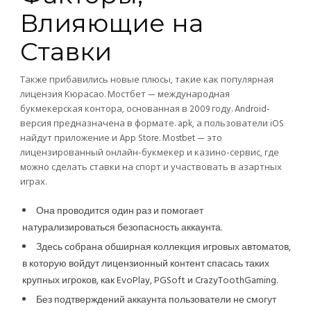
Влияющие на
Ставки
Также прибавились новые плюсы, такие как популярная
лицензия Кюрасао. Мостбет — международная
букмекерская контора, основанная в 2009 году. Android-
версия предназначена в формате. apk, а пользователи iOS
найдут приложение и App Store. Mostbet — это
лицензированный онлайн-букмекер и казино-сервис, где
можно сделать ставки на спорт и участвовать в азартных
играх.
Она проводится один раз и помогает
натурализироваться безопасность аккаунта.
Здесь собрана обширная коллекция игровых автоматов,
в которую войдут лицензионный контент спасась таких
крупных игроков, как EvoPlay, PGSoft и CrazyToothGaming.
Без подтверждений аккаунта пользователи не смогут