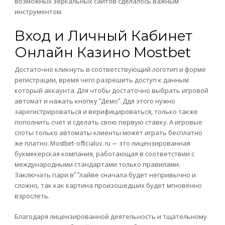
возможных зеркальных сайтов сделалось важным
инструментом.
Вход и Личный Кабинет
Онлайн Казино Mostbet
Достаточно кликнуть в соответствующий логотип и форме
регистрации, время чего разрешить доступ к данным
который аккаунта. Для чтобы достаточно выбрать игровой
автомат и нажать кнопку “Демо”. Ддя этого нужно
зарегистрироваться и верифицироваться, только также
пополнить счет и сделать свою первую ставку. А игровые
слоты только автоматы клиенты может играть бесплатно
же платно. Mostbet-officialuv. ru — это лицензированная
букмекерская компания, работающая в соответствии с
международными стандартами только правилами.
Заключать пари в” “лайве сначала будет непривычно и
сложно, так как картина произошедших будет мгновенно
взрослеть.
Благодаря лицензированной деятельность и тщательному