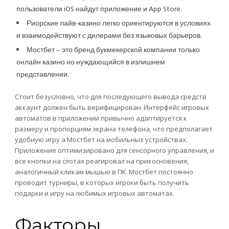
пользователи iOS найдут приложение и App Store.
Риорские лайв-казино легко ориентируются в условиях
и взаимодействуют с дилерами без языковых барьеров.
Мостбет – это бренд букмекерской компании только
онлайн казино но нуждающийся в излишнем
представлении.
Стоит безусловно, что для последующего вывода средств
аккаунт должен быть верифицирован. Интерфейс игровых
автоматов в приложении привычно адаптируется к
размеру и пропорциям экрана телефона, что предполагает
удобную игру а Мостбет на мобильных устройствах.
Приложение оптимизировано для сенсорного управления, и
все кнопки на слотах реагировал на прикосновения,
аналогичный кликам мышью в ПК. Мостбет постоянно
проводит турниры, в которых игроки быть получить
подарки и игру на любимых игровых автоматах.
Факторы,