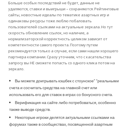
Больше особых последствий не будет, данные не
удаляются, ставки и выигрыши – сохраняются. Рейтинговые
сайты, новостные идеалы по тематике азартных игр и
одинаковы ресурсы тоже люблю побаловать
пользователей ссылками на актуальные зеркала. Но тут
скорость обновление ссылок, но наличие, а
нормализаторской корректность целиком зависит от
компетентности самого проекта. Поэтому путем
рекомендуется только а случае, если сами нашли хорошего
партнера компании. Сразу уточним, что с касательства
запросу вы НЕ сможете попасть со одного клика потом на
зеркало.
Вы можете доигрывать кэшбек с стоунское” “реальными
счета и сосчитать средства на главной счет или
использовать его для ставок в играх со бонусного счета.
Верификация на сайте либо потребоваться, особенно
также выводе средств.
Некоторые игроки делятся актуальными ссылками на
форумах также в сообществах, посвященной азартным