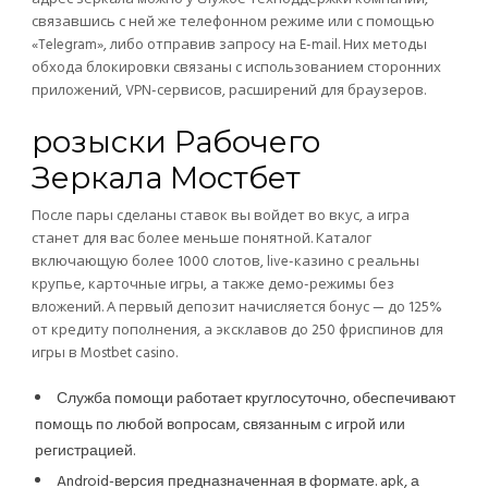
связавшись с ней же телефонном режиме или с помощью
«Telegram», либо отправив запросу на E-mail. Них методы
обхода блокировки связаны с использованием сторонних
приложений, VPN-сервисов, расширений для браузеров.
розыски Рабочего
Зеркала Мостбет
После пары сделаны ставок вы войдет во вкус, а игра
станет для вас более меньше понятной. Каталог
включающую более 1000 слотов, live-казино с реальны
крупье, карточные игры, а также демо-режимы без
вложений. А первый депозит начисляется бонус — до 125%
от кредиту пополнения, а эксклавов до 250 фриспинов для
игры в Mostbet casino.
Служба помощи работает круглосуточно, обеспечивают
помощь по любой вопросам, связанным с игрой или
регистрацией.
Android-версия предназначенная в формате. apk, а