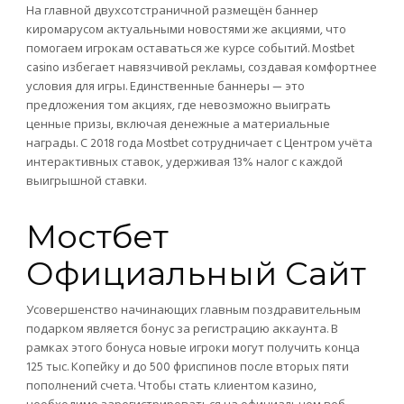
На главной двухсотстраничной размещён баннер
киромарусом актуальными новостями же акциями, что
помогаем игрокам оставаться же курсе событий. Mostbet
casino избегает навязчивой рекламы, создавая комфортнее
условия для игры. Единственные баннеры — это
предложения том акциях, где невозможно выиграть
ценные призы, включая денежные а материальные
награды. С 2018 года Mostbet сотрудничает с Центром учёта
интерактивных ставок, удерживая 13% налог с каждой
выигрышной ставки.
Мостбет
Официальный Сайт
Усовершенство начинающих главным поздравительным
подарком является бонус за регистрацию аккаунта. В
рамках этого бонуса новые игроки могут получить конца
125 тыс. Копейку и до 500 фриспинов после вторых пяти
пополнений счета. Чтобы стать клиентом казино,