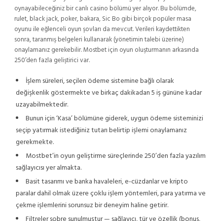
oynayabileceğiniz bir canlı casino bölümü yer alıyor. Bu bölümde,
rulet, black jack, poker, bakara, Sic Bo gibi birçok popüler masa
oyunu ile eğlenceli oyun şovları da mevcut. Verileri kaydettikten
sonra, taranmış belgeleri kullanarak (yönetimin talebi üzerine)
onaylamanız gerekebilir. Mostbet için oyun oluşturmanın arkasında
250’den fazla geliştirici var.
İşlem süreleri, seçilen ödeme sistemine bağlı olarak
değişkenlik göstermekte ve birkaç dakikadan 5 iş gününe kadar
uzayabilmektedir.
Bunun için ‘Kasa’ bölümüne giderek, uygun ödeme sisteminizi
seçip yatırmak istediğiniz tutarı belirtip işlemi onaylamanız
gerekmekte.
Mostbet’in oyun geliştirme süreçlerinde 250’den fazla yazılım
sağlayıcısı yer almakta.
Basit tasarımı ve banka havaleleri, e-cüzdanlar ve kripto
paralar dahil olmak üzere çoklu işlem yöntemleri, para yatırma ve
çekme işlemlerini sorunsuz bir deneyim haline getirir.
Filtreler sobre sunulmuştur — sağlayıcı, tür ve özellik (bonus,