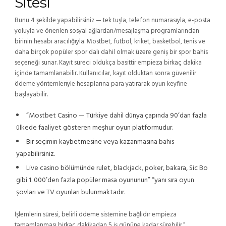
Sitesi
Bunu 4 şekilde yapabilirsiniz — tek tuşla, telefon numarasıyla, e-posta
yoluyla ve önerilen sosyal ağlardan/mesajlaşma programlarından
birinin hesabı aracılığıyla. Mostbet, futbol, kriket, basketbol, tenis ve
daha birçok popüler spor dalı dahil olmak üzere geniş bir spor bahis
seçeneği sunar. Kayıt süreci oldukça basittir empieza birkaç dakika
içinde tamamlanabilir. Kullanıcılar, kayıt olduktan sonra güvenilir
ödeme yöntemleriyle hesaplarına para yatırarak oyun keyfine
başlayabilir.
“Mostbet Casino — Türkiye dahil dünya çapında 90’dan fazla
ülkede faaliyet gösteren meşhur oyun platformudur.
Bir seçimin kaybetmesine veya kazanmasına bahis
yapabilirsiniz.
Live casino bölümünde rulet, blackjack, poker, bakara, Sic Bo
gibi 1. 000’den fazla popüler masa oyununun” “yanı sıra oyun
şovları ve TV oyunları bulunmaktadır.
İşlemlerin süresi, belirli ödeme sistemine bağlıdır empieza
tamamlanması birkaç dakikadan 5 iş gününe kadar sürebilir.”