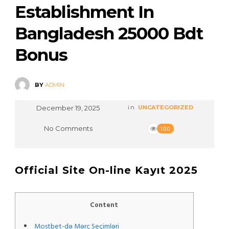
Establishment In
Bangladesh 25000 Bdt
Bonus
BY
ADMIN
December 19, 2025
in
UNCATEGORIZED
No Comments
100
Official Site On-line Kayıt 2025
Content
Mostbet-də Mərc Seçimləri