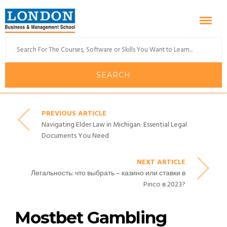
PREVIOUS ARTICLE
Navigating Elder Law in Michigan: Essential Legal
Documents You Need
NEXT ARTICLE
Легальность: что выбрать – казино или ставки в
Pinco в 2023?
Mostbet Gambling