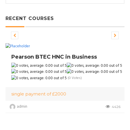
RECENT COURSES
Pearson BTEC HNC in Business
(0 Votes)
single payment of £2000
admin
4426