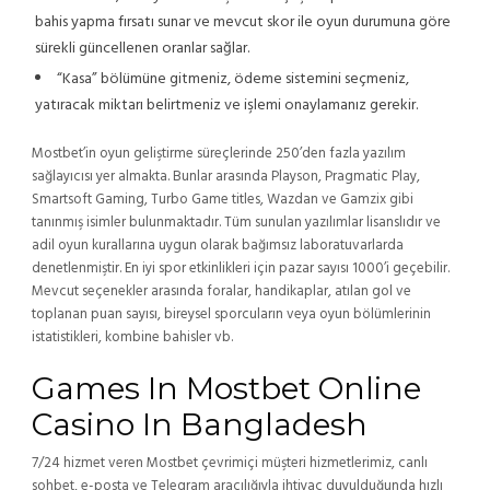
bahis yapma fırsatı sunar ve mevcut skor ile oyun durumuna göre
sürekli güncellenen oranlar sağlar.
“Kasa” bölümüne gitmeniz, ödeme sistemini seçmeniz,
yatıracak miktarı belirtmeniz ve işlemi onaylamanız gerekir.
Mostbet’in oyun geliştirme süreçlerinde 250’den fazla yazılım
sağlayıcısı yer almakta. Bunlar arasında Playson, Pragmatic Play,
Smartsoft Gaming, Turbo Game titles, Wazdan ve Gamzix gibi
tanınmış isimler bulunmaktadır. Tüm sunulan yazılımlar lisanslıdır ve
adil oyun kurallarına uygun olarak bağımsız laboratuvarlarda
denetlenmiştir. En iyi spor etkinlikleri için pazar sayısı 1000’i geçebilir.
Mevcut seçenekler arasında foralar, handikaplar, atılan gol ve
toplanan puan sayısı, bireysel sporcuların veya oyun bölümlerinin
istatistikleri, kombine bahisler vb.
Games In Mostbet Online
Casino In Bangladesh
7/24 hizmet veren Mostbet çevrimiçi müşteri hizmetlerimiz, canlı
sohbet, e-posta ve Telegram aracılığıyla ihtiyaç duyulduğunda hızlı