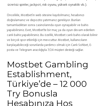
ücretsiz spinler, jackpot, risk oyunu, yüksek oynaklık vb. ).
Öncelikle, Mostbet’in web sitesine kaydolmanız, hesabınızı
doğrulamanız ve depozito yatırmanız gerekiyor. Bunları
tamamladıktan sonra casinolarında oyun oynayabilir ve bahis
yapabilirsiniz. Evet, Mostbet’te bir maç ya da oyun devam ederken
canlı bahis yapabilirsiniz. Bu özellik, Mostbet canlı bahis olarak bilinir
ve birçok spor etkinliği için mevcuttur. Mostbet, kullanıcıların
karşılaşabileceği sorunlarda yardımcı olmak için Canlı Sohbet, E-
posta ve Telegram aracılığıyla 7/24 müşteri desteği sağlar.
Mostbet Gambling
Establishment,
Türkiye’de – 12 000
Try Bonusla
Hesabınıza Hoş