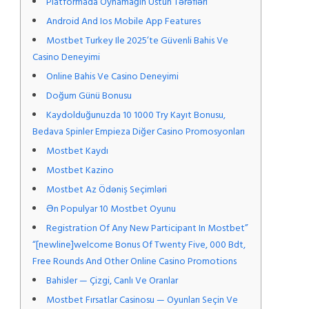
Platformada Oynamağın Üstün Tərəfləri
Android And Ios Mobile App Features
Mostbet Turkey Ile 2025’te Güvenli Bahis Ve
Casino Deneyimi
Online Bahis Ve Casino Deneyimi
Doğum Günü Bonusu
Kaydolduğunuzda 10 1000 Try Kayıt Bonusu,
Bedava Spinler Empieza Diğer Casino Promosyonları
Mostbet Kaydı
Mostbet Kazino
Mostbet Az Ödəniş Seçimləri
Ən Populyar 10 Mostbet Oyunu
Registration Of Any New Participant In Mostbet”
“[newline]welcome Bonus Of Twenty Five, 000 Bdt,
Free Rounds And Other Online Casino Promotions
Bahisler — Çizgi, Canlı Ve Oranlar
Mostbet Fırsatlar Casinosu — Oyunları Seçin Ve