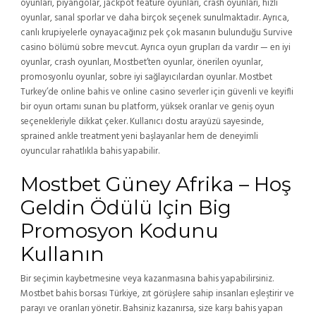
oyunları, piyangolar, jackpot feature oyunları, crash oyunları, hızlı
oyunlar, sanal sporlar ve daha birçok seçenek sunulmaktadır. Ayrıca,
canlı krupiyelerle oynayacağınız pek çok masanın bulunduğu Survive
casino bölümü sobre mevcut. Ayrıca oyun grupları da vardır — en iyi
oyunlar, crash oyunları, Mostbet’ten oyunlar, önerilen oyunlar,
promosyonlu oyunlar, sobre iyi sağlayıcılardan oyunlar. Mostbet
Turkey’de online bahis ve online casino severler için güvenli ve keyifli
bir oyun ortamı sunan bu platform, yüksek oranlar ve geniş oyun
seçenekleriyle dikkat çeker. Kullanıcı dostu arayüzü sayesinde,
sprained ankle treatment yeni başlayanlar hem de deneyimli
oyuncular rahatlıkla bahis yapabilir.
Mostbet Güney Afrika – Hoş
Geldin Ödülü Için Big
Promosyon Kodunu
Kullanın
Bir seçimin kaybetmesine veya kazanmasına bahis yapabilirsiniz.
Mostbet bahis borsası Türkiye, zıt görüşlere sahip insanları eşleştirir ve
parayı ve oranları yönetir. Bahsiniz kazanırsa, size karşı bahis yapan