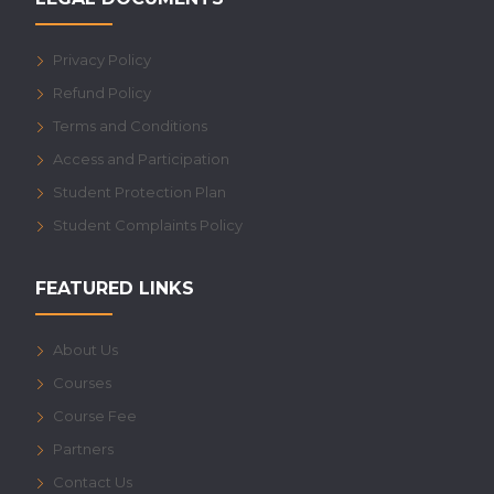
Privacy Policy
Refund Policy
Terms and Conditions
Access and Participation
Student Protection Plan
Student Complaints Policy
FEATURED LINKS
About Us
Courses
Course Fee
Partners
Contact Us