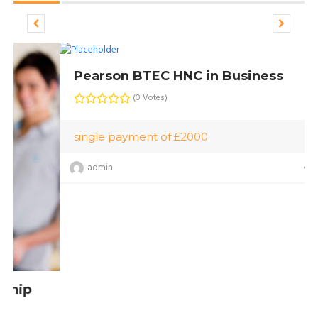
Pearson BTEC HNC in Business
(0 Votes)
single payment of £2000
admin
4428