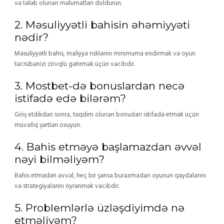
və tələb olunan məlumatları doldurun.
2. Məsuliyyətli bahisin əhəmiyyəti
nədir?
Məsuliyyətli bahis, maliyyə risklərini minimuma endirmək və oyun
təcrübənizi zövqlü gətirmək üçün vacibdir.
3. Mostbet-də bonuslardan necə
istifadə edə bilərəm?
Giriş etdikdən sonra, təqdim olunan bonusları istifadə etmək üçün
müvafiq şərtləri oxuyun.
4. Bahis etməyə başlamazdan əvvəl
nəyi bilməliyəm?
Bahis etmədən əvvəl, heç bir şansa buraxmadan oyunun qaydalarını
və strategiyalarını öyrənmək vacibdir.
5. Problemlərlə üzləşdiyimdə nə
etməliyəm?