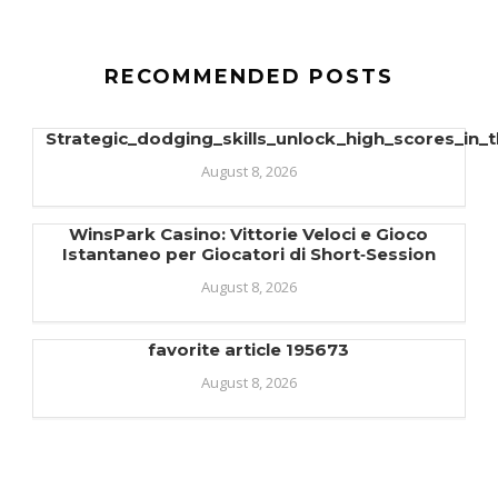
RECOMMENDED POSTS
Strategic_dodging_skills_unlock_high_scores_in_
August 8, 2026
WinsPark Casino: Vittorie Veloci e Gioco
Istantaneo per Giocatori di Short‑Session
August 8, 2026
favorite article 195673
August 8, 2026