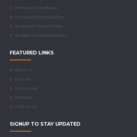
Terms and Conditions
Access and Participation
Student Protection Plan
Student Complaints Policy
FEATURED LINKS
About Us
Courses
Course Fee
Partners
Contact Us
SIGNUP TO STAY UPDATED