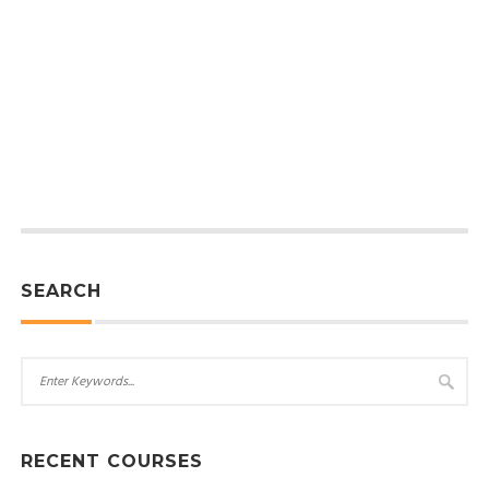
SEARCH
RECENT COURSES