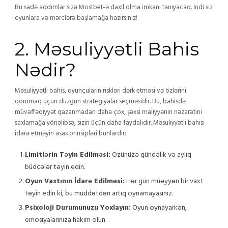
Bu sadə addımlar sizə Mostbet-ə daxil olma imkanı tanıyacaq. İndi siz
oyunlara və mərclərə başlamağa hazırsınız!
2. Məsuliyyətli Bahis
Nədir?
Məsuliyyətli bahis, oyunçuların riskləri dərk etməsi və özlərini
qorumaq üçün düzgün strategiyalar seçməsidir. Bu, bahisdə
müvəffəqiyyət qazanmadan daha çox, şəxsi maliyyənin nəzarətini
saxlamağa yönəlibsə, sizin üçün daha faydalıdır. Məsuliyyətli bahisi
idarə etməyin əsas prinsipləri bunlardır:
Limitlərin Təyin Edilməsi:
Özünüzə gündəlik və aylıq
büdcələr təyin edin.
Oyun Vaxtının İdarə Edilməsi:
Hər gün müəyyən bir vaxt
təyin edin ki, bu müddətdən artıq oynamayasınız.
Psixoloji Durumunuzu Yoxlayın:
Oyun oynayarkən,
emosiyalarınıza hakim olun.