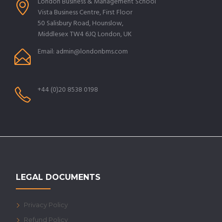
London Business & Management School
Vista Business Centre, First Floor
50 Salisbury Road, Hounslow,
Middlesex TW4 6JQ London, UK
Email: admin@londonbms.com
+44 (0)20 8538 0198
LEGAL DOCUMENTS
Privacy Policy
Refund Policy