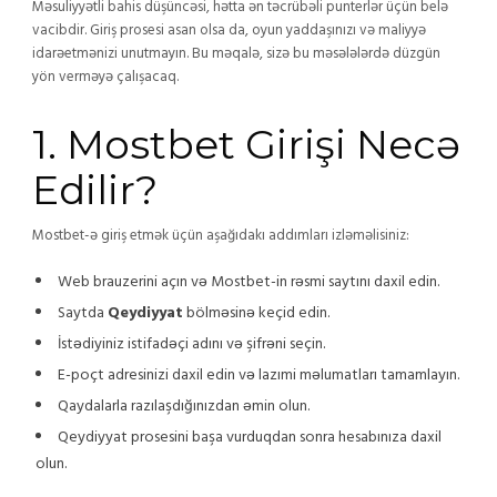
Məsuliyyətli bahis düşüncəsi, hətta ən təcrübəli punterlər üçün belə
vacibdir. Giriş prosesi asan olsa da, oyun yaddaşınızı və maliyyə
idarəetmənizi unutmayın. Bu məqalə, sizə bu məsələlərdə düzgün
yön verməyə çalışacaq.
1. Mostbet Girişi Necə
Edilir?
Mostbet-ə giriş etmək üçün aşağıdakı addımları izləməlisiniz:
Web brauzerini açın və Mostbet-in rəsmi saytını daxil edin.
Saytda
Qeydiyyat
bölməsinə keçid edin.
İstədiyiniz istifadəçi adını və şifrəni seçin.
E-poçt adresinizi daxil edin və lazımi məlumatları tamamlayın.
Qaydalarla razılaşdığınızdan əmin olun.
Qeydiyyat prosesini başa vurduqdan sonra hesabınıza daxil
olun.