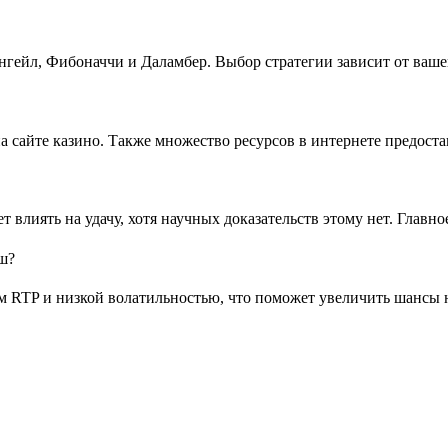
гейл, Фибоначчи и Даламбер. Выбор стратегии зависит от ваше
 сайте казино. Также множество ресурсов в интернете предост
 влиять на удачу, хотя научных доказательств этому нет. Главно
ш?
им RTP и низкой волатильностью, что поможет увеличить шансы