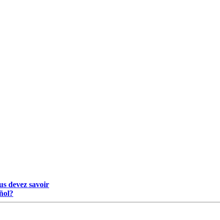
us devez savoir
ñol?