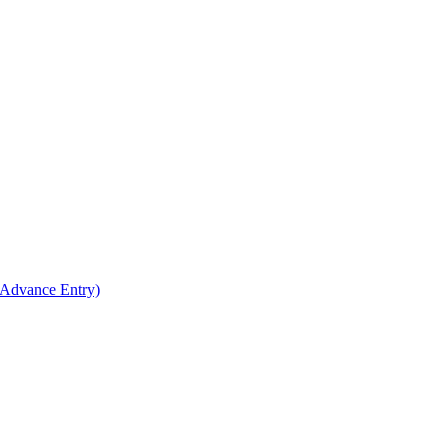
Advance Entry)