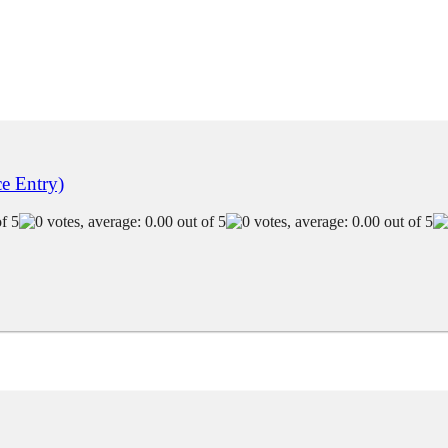
e Entry)