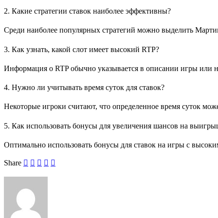
2. Какие стратегии ставок наиболее эффективны?
Среди наиболее популярных стратегий можно выделить Мартин
3. Как узнать, какой слот имеет высокий RTP?
Информация о RTP обычно указывается в описании игры или на
4. Нужно ли учитывать время суток для ставок?
Некоторые игроки считают, что определенное время суток может
5. Как использовать бонусы для увеличения шансов на выигры
Оптимально использовать бонусы для ставок на игры с высок
Share