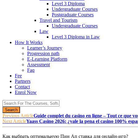
Level 3 Diploma
Undergraduate Courses
Postgraduate Courses
Travel and Tourism
Undergraduate Courses
Law
Level 3 Diploma in Law
How It Works
Learner’s Journey
Progression path
E-Learning Platform
Assessment
Faq
Fee
Partners
Contact
Enrol Now
Previous Article
Guide complet du casino en ligne – Tout ce que vo
Next Article
Yaass Casino 2026: ¿vale la pena el casino 100% espa
Как выбрать оптимальную Пин Ап ставка для онлайн-игр?