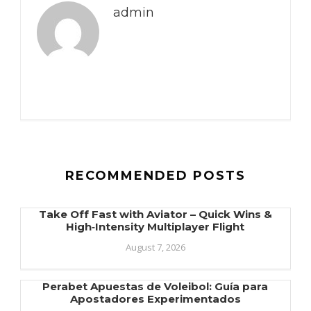
admin
RECOMMENDED POSTS
Take Off Fast with Aviator – Quick Wins &
High‑Intensity Multiplayer Flight
August 7, 2026
Perabet Apuestas de Voleibol: Guía para
Apostadores Experimentados