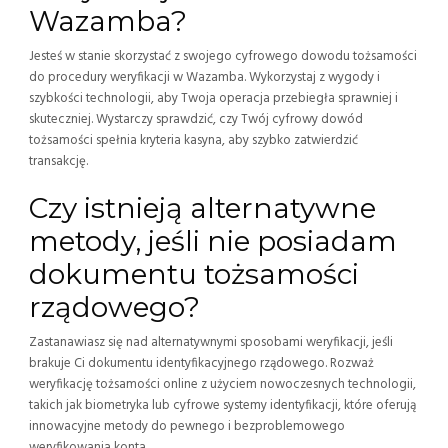
Wazamba?
Jesteś w stanie skorzystać z swojego cyfrowego dowodu tożsamości
do procedury weryfikacji w Wazamba. Wykorzystaj z wygody i
szybkości technologii, aby Twoja operacja przebiegła sprawniej i
skuteczniej. Wystarczy sprawdzić, czy Twój cyfrowy dowód
tożsamości spełnia kryteria kasyna, aby szybko zatwierdzić
transakcję.
Czy istnieją alternatywne
metody, jeśli nie posiadam
dokumentu tożsamości
rządowego?
Zastanawiasz się nad alternatywnymi sposobami weryfikacji, jeśli
brakuje Ci dokumentu identyfikacyjnego rządowego. Rozważ
weryfikację tożsamości online z użyciem nowoczesnych technologii,
takich jak biometryka lub cyfrowe systemy identyfikacji, które oferują
innowacyjne metody do pewnego i bezproblemowego
weryfikowania konta.