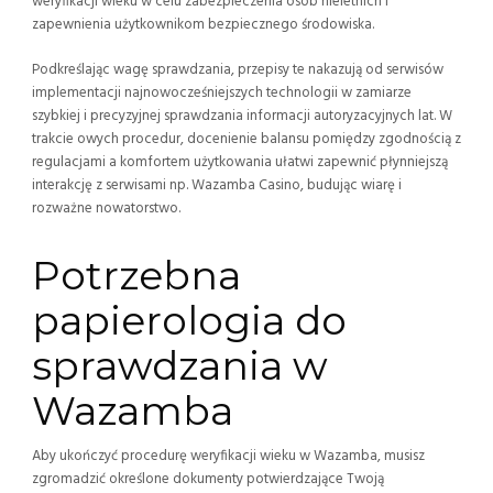
weryfikacji wieku w celu zabezpieczenia osób nieletnich i
zapewnienia użytkownikom bezpiecznego środowiska.
Podkreślając wagę sprawdzania, przepisy te nakazują od serwisów
implementacji najnowocześniejszych technologii w zamiarze
szybkiej i precyzyjnej sprawdzania informacji autoryzacyjnych lat. W
trakcie owych procedur, docenienie balansu pomiędzy zgodnością z
regulacjami a komfortem użytkowania ułatwi zapewnić płynniejszą
interakcję z serwisami np. Wazamba Casino, budując wiarę i
rozważne nowatorstwo.
Potrzebna
papierologia do
sprawdzania w
Wazamba
Aby ukończyć procedurę weryfikacji wieku w Wazamba, musisz
zgromadzić określone dokumenty potwierdzające Twoją