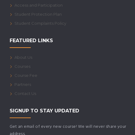
Access and Participation
Student Protection Plan
Student Complaints Policy
FEATURED LINKS
About Us
Courses
Course Fee
Partners
Contact Us
SIGNUP TO STAY UPDATED
Get an email of every new course! We will never share your
address.