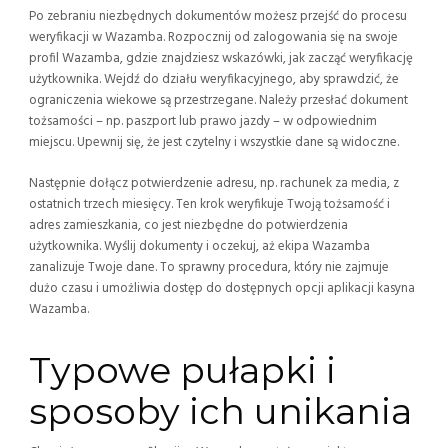
Po zebraniu niezbędnych dokumentów możesz przejść do procesu
weryfikacji w Wazamba. Rozpocznij od zalogowania się na swoje
profil Wazamba, gdzie znajdziesz wskazówki, jak zacząć weryfikację
użytkownika. Wejdź do działu weryfikacyjnego, aby sprawdzić, że
ograniczenia wiekowe są przestrzegane. Należy przesłać dokument
tożsamości – np. paszport lub prawo jazdy – w odpowiednim
miejscu. Upewnij się, że jest czytelny i wszystkie dane są widoczne.
Następnie dołącz potwierdzenie adresu, np. rachunek za media, z
ostatnich trzech miesięcy. Ten krok weryfikuje Twoją tożsamość i
adres zamieszkania, co jest niezbędne do potwierdzenia
użytkownika. Wyślij dokumenty i oczekuj, aż ekipa Wazamba
zanalizuje Twoje dane. To sprawny procedura, który nie zajmuje
dużo czasu i umożliwia dostęp do dostępnych opcji aplikacji kasyna
Wazamba.
Typowe pułapki i
sposoby ich unikania