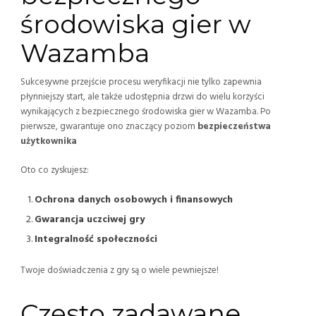
środowiska gier w
Wazamba
Sukcesywne przejście procesu weryfikacji nie tylko zapewnia
płynniejszy start, ale także udostępnia drzwi do wielu korzyści
wynikających z bezpiecznego środowiska gier w Wazamba. Po
pierwsze, gwarantuje ono znaczący poziom
bezpieczeństwa
użytkownika
Oto co zyskujesz:
Ochrona danych osobowych i finansowych
Gwarancja uczciwej gry
Integralność społeczności
Twoje doświadczenia z gry są o wiele pewniejsze!
Często zadawane