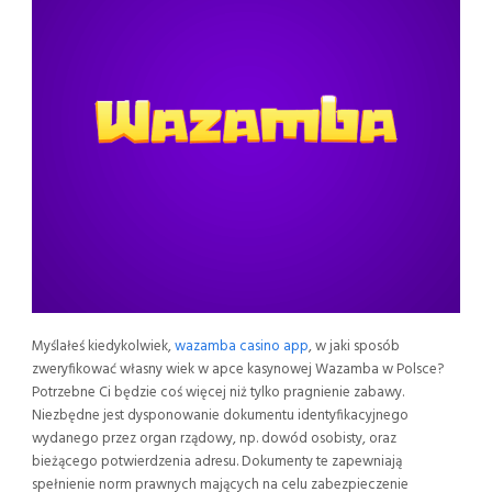
Myślałeś kiedykolwiek,
wazamba casino app
, w jaki sposób
zweryfikować własny wiek w apce kasynowej Wazamba w Polsce?
Potrzebne Ci będzie coś więcej niż tylko pragnienie zabawy.
Niezbędne jest dysponowanie dokumentu identyfikacyjnego
wydanego przez organ rządowy, np. dowód osobisty, oraz
bieżącego potwierdzenia adresu. Dokumenty te zapewniają
spełnienie norm prawnych mających na celu zabezpieczenie