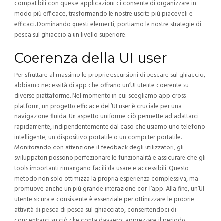
compatibili con queste applicazioni ci consente di organizzare in
modo più efficace, trasformando le nostre uscite più piacevoli e
efficaci. Dominando questi elementi, portiamo le nostre strategie di
pesca sul ghiaccio a un livello superiore.
Coerenza della UI user
Per sfruttare al massimo le proprie escursioni di pescare sul ghiaccio,
abbiamo necessità di app che offrano un’UI utente coerente su
diverse piattaforme. Nel momento in cui scegliamo app cross-
platform, un progetto efficace dell’UI user è cruciale per una
navigazione fluida. Un aspetto uniforme ciò permette ad adattarci
rapidamente, indipendentemente dal caso che usiamo uno telefono
intelligente, un dispositivo portatile o un computer portatile.
Monitorando con attenzione il feedback degli utilizzatori, gli
sviluppatori possono perfezionare le funzionalità e assicurare che gli
tools importanti rimangano facili da usare e accessibili. Questo
metodo non solo ottimizza la propria esperienza complessiva, ma
promuove anche un più grande interazione con l’app. Alla fine, un’UI
utente sicura e consistente è essenziale per ottimizzare le proprie
attività di pesca di pesca sul ghiacciato, consentendoci di
concentrarci su ciò che conta davvero: apprezzare il periodo