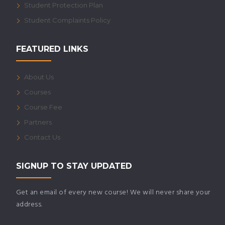
Student Protection Plan
Student Complaints Policy
FEATURED LINKS
About Us
Courses
Course Fee
Partners
Contact Us
SIGNUP TO STAY UPDATED
Get an email of every new course! We will never share your
address.