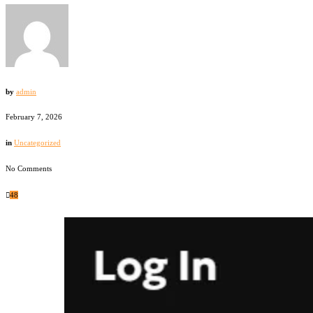
by
admin
February 7, 2026
in
Uncategorized
No Comments
48