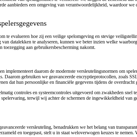
ieerde aanbieders een omgeving van verantwoordelijkheid, waardoor we
spelersgegevens
om te evalueren hoe zij een veilige spelomgeving en stevige veiligstel
ng van datalekken te analyseren, kunnen we beter inzien welke waarbo
ijn toezegging aan gebruikersbescherming nakomt.
 implementeert daarom de modernste versleutelingsnormen om spelersge
ang is. Daarom gebruiken we geavanceerde encryptieprotocollen, zoals S
en dat hun persoonlijke en financiële gegevens tijdens de overdracht 
egelmatig controles en systeemcontroles uitgevoerd om zwakheden snel 
hun spelervaring, terwijl wij achter de schermen de ingewikkeldheid v
avanceerde versleuteling, benadrukken we het belang van transparanti
erzameld en toegepast, stelt u in staat weloverwogen keuzes te nemen.