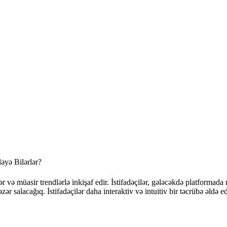
əyə Bilərlər?
və müasir trendlərlə inkişaf edir. İstifadəçilər, gələcəkdə platformada
r salacağıq. İstifadəçilər daha interaktiv və intuitiv bir təcrübə əldə 