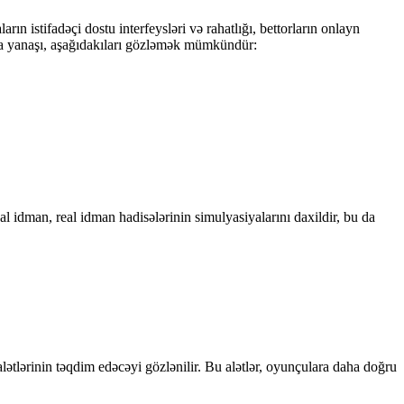
 istifadəçi dostu interfeysləri və rahatlığı, bettorların onlayn
nla yanaşı, aşağıdakıları gözləmək mümkündür:
l idman, real idman hadisələrinin simulyasiyalarını daxildir, bu da
lətlərinin təqdim edəcəyi gözlənilir. Bu alətlər, oyunçulara daha doğru