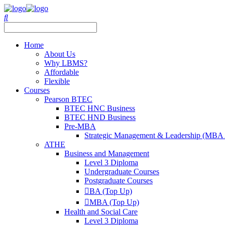
Home
About Us
Why LBMS?
Affordable
Flexible
Courses
Pearson BTEC
BTEC HNC Business
BTEC HND Business
Pre-MBA
Strategic Management & Leadership (MBA 
ATHE
Business and Management
Level 3 Diploma
Undergraduate Courses
Postgraduate Courses
BA (Top Up)
MBA (Top Up)
Health and Social Care
Level 3 Diploma