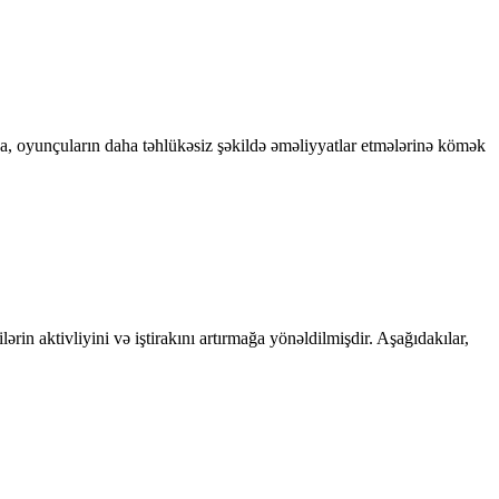
ya, oyunçuların daha təhlükəsiz şəkildə əməliyyatlar etmələrinə kömək
n aktivliyini və iştirakını artırmağa yönəldilmişdir. Aşağıdakılar,