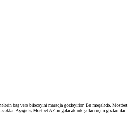
 nələrin baş verə biləcəyini maraqla gözləyirlər. Bu məqalədə, Mostbet
edəcəklər. Aşağıda, Mostbet AZ-in gələcək inkişafları üçün gözləntiləri