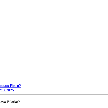
роков Pinco?
pour 2025
əyə Bilərlər?