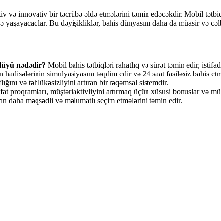
iv və innovativ bir təcrübə əldə etmələrini təmin edəcəkdir. Mobil tətbiq
übə yaşayacaqlar. Bu dəyişikliklər, bahis dünyasını daha da müasir və cə
nlüyü nədədir?
Mobil bahis tətbiqləri rahatlıq və sürət təmin edir, istifa
 hadisələrinin simulyasiyasını təqdim edir və 24 saat fasiləsiz bahis et
ığını və təhlükəsizliyini artıran bir rəqəmsal sistemdir.
t proqramları, müştəriaktivliyini artırmaq üçün xüsusi bonuslar və mükaf
arın daha məqsədli və məlumatlı seçim etmələrini təmin edir.