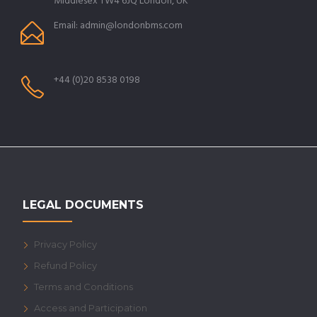
Middlesex TW4 6JQ London, UK
Email: admin@londonbms.com
+44 (0)20 8538 0198
LEGAL DOCUMENTS
Privacy Policy
Refund Policy
Terms and Conditions
Access and Participation