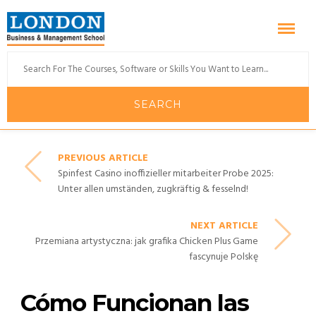
PREVIOUS ARTICLE
Spinfest Casino inoffizieller mitarbeiter Probe 2025:
Unter allen umständen, zugkräftig & fesselnd!
NEXT ARTICLE
Przemiana artystyczna: jak grafika Chicken Plus Game
fascynuje Polskę
Cómo Funcionan las