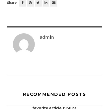
Share
admin
RECOMMENDED POSTS
favorite article 195673