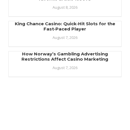
August 8, 2026
King Chance Casino: Quick‑Hit Slots for the
Fast‑Paced Player
August 7, 2026
How Norway’s Gambling Advertising
Restrictions Affect Casino Marketing
August 7, 2026