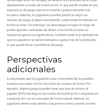
desventajas. Entre las ventajas, se destaca la posibilidad de acceder
rápidamente a rondas de bonificación, lo que puede resultar en una
experiencia de juego más emocionante y potencialmente más
lucrativa. Además, los jugadores pueden planificar mejor sus
sesiones de juego al saber exactamente cuánto están invirtiendo en
bonificaciones. Sin embargo, las desventajas incluyen el riesgo de
perder grandes cantidades de dinero si las bonificaciones no
resultan en ganancias significativas. También existe la posibilidad de
que los jugadores se sientan tentados a gastar más de lo planeado,
lo que puede llevar a problemas de juego.
Perspectivas
adicionales
Es importante que los jugadores sean conscientes de las posibles
trampas asociadas con las funciones de compra de bonos. Por
ejemplo, algunos juegos pueden tener una tasa de retorno al
jugador (RTP) más baja en las rondas de bonificación compradas en
comparación con las activadas de forma natural. Además, los
jugadores deben estar atentos a las promociones y bonificaciones