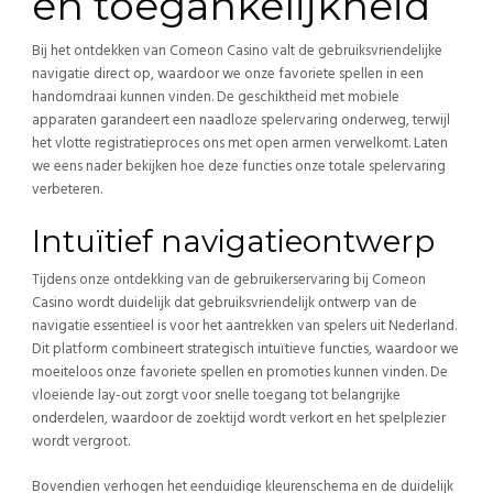
en toegankelijkheid
Bij het ontdekken van Comeon Casino valt de gebruiksvriendelijke
navigatie direct op, waardoor we onze favoriete spellen in een
handomdraai kunnen vinden. De geschiktheid met mobiele
apparaten garandeert een naadloze spelervaring onderweg, terwijl
het vlotte registratieproces ons met open armen verwelkomt. Laten
we eens nader bekijken hoe deze functies onze totale spelervaring
verbeteren.
Intuïtief navigatieontwerp
Tijdens onze ontdekking van de gebruikerservaring bij Comeon
Casino wordt duidelijk dat gebruiksvriendelijk ontwerp van de
navigatie essentieel is voor het aantrekken van spelers uit Nederland.
Dit platform combineert strategisch intuïtieve functies, waardoor we
moeiteloos onze favoriete spellen en promoties kunnen vinden. De
vloeiende lay-out zorgt voor snelle toegang tot belangrijke
onderdelen, waardoor de zoektijd wordt verkort en het spelplezier
wordt vergroot.
Bovendien verhogen het eenduidige kleurenschema en de duidelijk