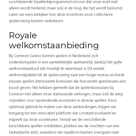
voortdurende loyaliteitsprogramma’s ervoor dat onze inzet niet
alleen wordt herkend, maar ook in de loop der tijd wordt beloond.
Laten we eens bekijken hoe deze incentives onze collectieve
spelervaring kunnen verbeteren.
Royale
welkomstaanbieding
Bij Comeon Casino kunnen spelers in Nederland zich
onderdompelen in een aantrekkelijke spelwereld, dankzij het gulle
welkomstaanbod dat moeilijk te weerstaan is. Dit unieke
welkomstpakket tilt de spelervaring naar een hoger niveau en biedt
nieuwe spelers interessante bonussen die hun eerste speelsessies een
boost geven. We hebben gemerkt dat de spelersbonussen bij
Comeon niet alleen onze startwaarde verhogen, maar ook de weg
vrijmaken voor opwindende avonturen in diverse spellen. Door
optimaal gebruik te maken van deze aanbiedingen, krijgen we
toegang tot een innovatief platform dat constant evolueert en
inspeelt op onze voorkeuren. Terwijl we de verschillende
beschikbare spellen ontdekken, plukken we de vruchten van een
fantastische start, waardoor we naadloos kunnen overgaan naar