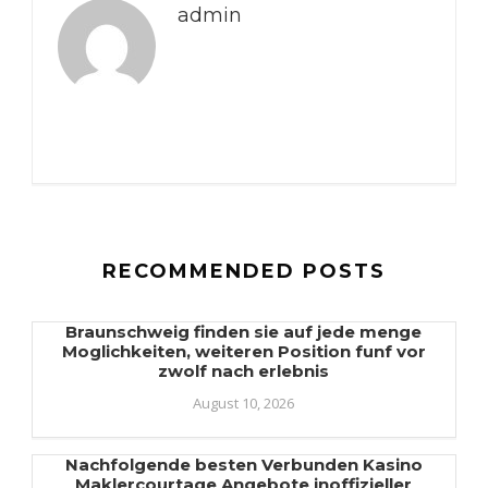
admin
RECOMMENDED POSTS
Braunschweig finden sie auf jede menge
Moglichkeiten, weiteren Position funf vor
zwolf nach erlebnis
August 10, 2026
Nachfolgende besten Verbunden Kasino
Maklercourtage Angebote inoffizieller