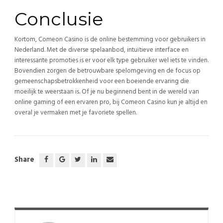
Conclusie
Kortom, Comeon Casino is de online bestemming voor gebruikers in
Nederland. Met de diverse spelaanbod, intuïtieve interface en
interessante promoties is er voor elk type gebruiker wel iets te vinden.
Bovendien zorgen de betrouwbare spelomgeving en de focus op
gemeenschapsbetrokkenheid voor een boeiende ervaring die
moeilijk te weerstaan is. Of je nu beginnend bent in de wereld van
online gaming of een ervaren pro, bij Comeon Casino kun je altijd en
overal je vermaken met je favoriete spellen.
Share