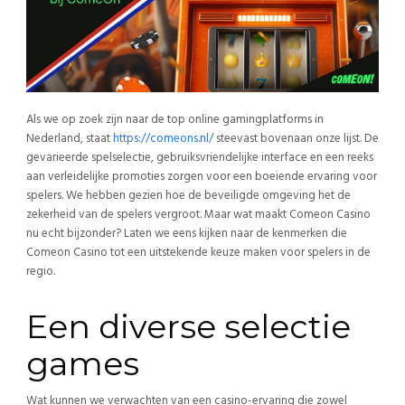
Als we op zoek zijn naar de top online gamingplatforms in
Nederland, staat
https://comeons.nl/
steevast bovenaan onze lijst. De
gevarieerde spelselectie, gebruiksvriendelijke interface en een reeks
aan verleidelijke promoties zorgen voor een boeiende ervaring voor
spelers. We hebben gezien hoe de beveiligde omgeving het de
zekerheid van de spelers vergroot. Maar wat maakt Comeon Casino
nu echt bijzonder? Laten we eens kijken naar de kenmerken die
Comeon Casino tot een uitstekende keuze maken voor spelers in de
regio.
Een diverse selectie
games
Wat kunnen we verwachten van een casino-ervaring die zowel