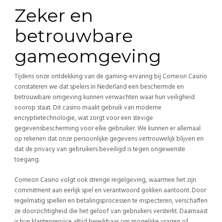
Zeker en
betrouwbare
gameomgeving
Tijdens onze ontdekking van de gaming-ervaring bij Comeon Casino
constateren we dat spelers in Nederland een beschermde en
betrouwbare omgeving kunnen verwachten waar hun veiligheid
voorop staat. Dit casino maakt gebruik van moderne
encryptietechnologie, wat zorgt voor een stevige
gegevensbescherming voor elke gebruiker. We kunnen er allemaal
op rekenen dat onze persoonlijke gegevens vertrouwelijk blijven en
dat de privacy van gebruikers beveiligd is tegen ongewenste
toegang.
Comeon Casino volgt ook strenge regelgeving, waarmee het zijn
commitment aan eerlijk spel en verantwoord gokken aantoont. Door
regelmatig spellen en betalingsprocessen te inspecteren, verschaffen
ze doorzichtigheid die het geloof van gebruikers versterkt. Daarnaast
is hun klantenservice altijd bereikbaar om mogelijke vragen of