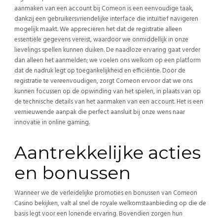
aanmaken van een account bij Comeon is een eenvoudige taak,
dankzij een gebruikersvriendelijke interface die intuïtief navigeren
mogelijk maakt. We appreciëren het dat de registratie alleen
essentiële gegevens vereist, waardoor we onmiddellijk in onze
lievelings spellen kunnen duiken. De naadloze ervaring gaat verder
dan alleen het aanmelden; we voelen ons welkom op een platform
dat de nadruk legt op toegankelijkheid en efficiëntie. Door de
registratie te vereenvoudigen, zorgt Comeon ervoor dat we ons
kunnen focussen op de opwinding van het spelen, in plaats van op
de technische details van het aanmaken van een account. Het is een
vernieuwende aanpak die perfect aansluit bij onze wens naar
innovatie in online gaming.
Aantrekkelijke acties
en bonussen
Wanneer we de verleidelijke promoties en bonussen van Comeon
Casino bekijken, valt al snel de royale welkomstaanbieding op die de
basis legt voor een lonende ervaring. Bovendien zorgen hun