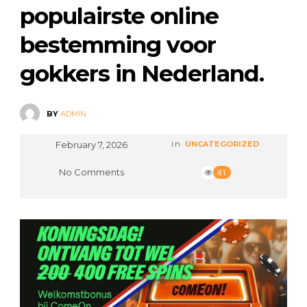
populairste online
bestemming voor
gokkers in Nederland.
BY
ADMIN
February 7, 2026
in
UNCATEGORIZED
No Comments
41