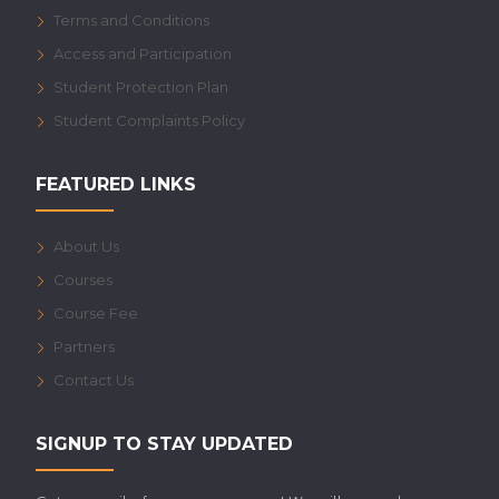
Terms and Conditions
Access and Participation
Student Protection Plan
Student Complaints Policy
FEATURED LINKS
About Us
Courses
Course Fee
Partners
Contact Us
SIGNUP TO STAY UPDATED