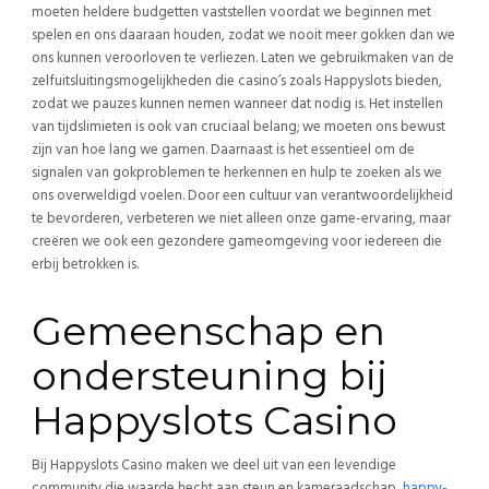
moeten heldere budgetten vaststellen voordat we beginnen met
spelen en ons daaraan houden, zodat we nooit meer gokken dan we
ons kunnen veroorloven te verliezen. Laten we gebruikmaken van de
zelfuitsluitingsmogelijkheden die casino’s zoals Happyslots bieden,
zodat we pauzes kunnen nemen wanneer dat nodig is. Het instellen
van tijdslimieten is ook van cruciaal belang; we moeten ons bewust
zijn van hoe lang we gamen. Daarnaast is het essentieel om de
signalen van gokproblemen te herkennen en hulp te zoeken als we
ons overweldigd voelen. Door een cultuur van verantwoordelijkheid
te bevorderen, verbeteren we niet alleen onze game-ervaring, maar
creëren we ook een gezondere gameomgeving voor iedereen die
erbij betrokken is.
Gemeenschap en
ondersteuning bij
Happyslots Casino
Bij Happyslots Casino maken we deel uit van een levendige
community die waarde hecht aan steun en kameraadschap,
happy-