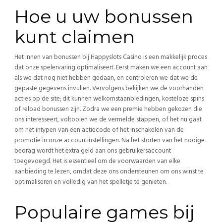
Hoe u uw bonussen
kunt claimen
Het innen van bonussen bij Happyslots Casino is een makkelijk proces
dat onze spelervaring optimaliseert. Eerst maken we een account aan
als we dat nog niet hebben gedaan, en controleren we dat we de
gepaste gegevens invullen. Vervolgens bekijken we de voorhanden
acties op de site; dit kunnen welkomstaanbiedingen, kosteloze spins
of reload bonussen zijn. Zodra we een premie hebben gekozen die
ons interesseert, voltooien we de vermelde stappen, of het nu gaat
om het intypen van een actiecode of het inschakelen van de
promotie in onze accountinstellingen. Na het storten van het nodige
bedrag wordt het extra geld aan ons gebruikersaccount
toegevoegd. Het is essentieel om de voorwaarden van elke
aanbieding te lezen, omdat deze ons ondersteunen om ons winst te
optimaliseren en volledig van het spelletje te genieten.
Populaire games bij