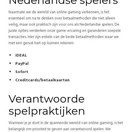
Naarmate we de wereld van online gaming verkennen, is het
essentieel om na te denken over betaalmethoden die niet alleen
veilig, maar ook praktisch zijn voor ons als Nederlandse spelers. De
juiste opties versterken onze game-ervaring en garanderen soepele
transacties. Hier zijn enkele van de beste betaalmethoden waar we
met een gerust hart op kunnen rekenen:
iDEAL
PayPal
Sofort
Creditcards/betaalkaarten
Verantwoorde
spelpraktijken
Wanneer je je stort in de spannende wereld van online gaming, is het
belangrijk om prioriteit te geven aan verantwoord spelen. We