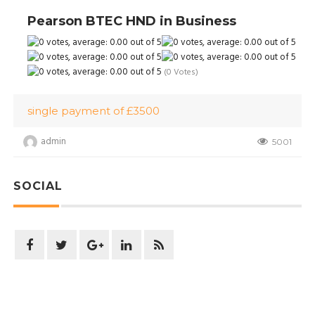
Pearson BTEC HND in Business
(0 Votes)
single payment of £3500
admin
5001
SOCIAL