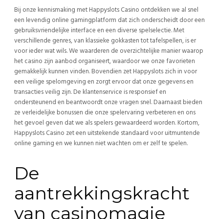
Bij onze kennismaking met Happyslots Casino ontdekken we al snel
een levendig online gamingplatform dat zich onderscheidt door een
gebruiksvriendelijke interface en een diverse spelselectie. Met
verschillende genres, van klassieke gokkasten tot tafelspellen, is er
voor ieder wat wils. We waarderen de overzichtelijke manier waarop
het casino zijn aanbod organiseert, waardoor we onze favorieten
gemakkelijk kunnen vinden. Bovendien zet Happyslots zich in voor
een veilige spelomgeving en zorgt ervoor dat onze gegevens en
transacties veilig zijn. De klantenservice is responsief en
ondersteunend en beantwoordt onze vragen snel. Daarnaast bieden
ze verleidelijke bonussen die onze spelervaring verbeteren en ons
het gevoel geven dat we als spelers gewaardeerd worden. Kortom,
Happyslots Casino zet een uitstekende standaard voor uitmuntende
online gaming en we kunnen niet wachten om er zelf te spelen.
De
aantrekkingskracht
van casinomagie