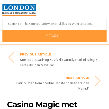
PREVIOUS ARTICLE
Mostbet Ilovasining Xavfsizlik Xususiyatlari: Bilishingiz
Kerak Bo’lgan Mavzular
NEXT ARTICLE
Casino Uden Nemid Sobre Bedste Spillesider Uden
Nemid”
Casino Magic met