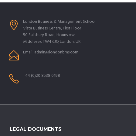
London Business & Management School
Vista Business Centre, First Floor
50 Salisbury Road, Hounslow,
Middlesex TW4 6JQ London, UK
Email: admin@londonbms.com
+44 (0)20 8538 0198
LEGAL DOCUMENTS