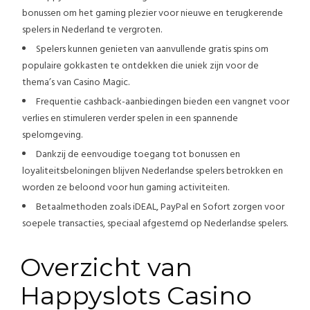
bonussen om het gaming plezier voor nieuwe en terugkerende
spelers in Nederland te vergroten.
Spelers kunnen genieten van aanvullende gratis spins om
populaire gokkasten te ontdekken die uniek zijn voor de
thema’s van Casino Magic.
Frequentie cashback-aanbiedingen bieden een vangnet voor
verlies en stimuleren verder spelen in een spannende
spelomgeving.
Dankzij de eenvoudige toegang tot bonussen en
loyaliteitsbeloningen blijven Nederlandse spelers betrokken en
worden ze beloond voor hun gaming activiteiten.
Betaalmethoden zoals iDEAL, PayPal en Sofort zorgen voor
soepele transacties, speciaal afgestemd op Nederlandse spelers.
Overzicht van
Happyslots Casino