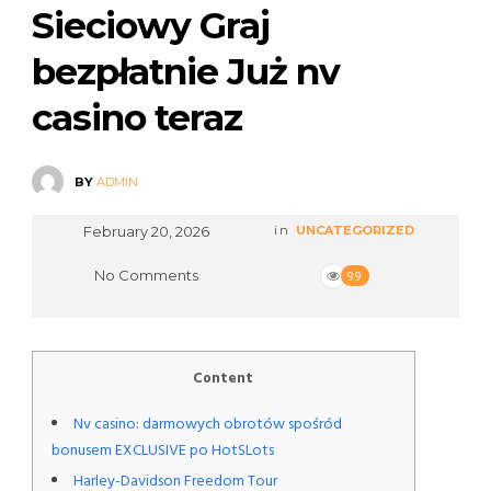
Sieciowy Graj
bezpłatnie Już nv
casino teraz
BY
ADMIN
February 20, 2026
in
UNCATEGORIZED
No Comments
99
Content
Nv casino: darmowych obrotów spośród
bonusem EXCLUSIVE po HotSLots
Harley-Davidson Freedom Tour