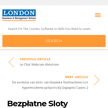
PREVIOUS ARTICLE
Le Chat Webcam Aléatoire
NEXT ARTICLE
De evolutie van slots: van klassieke fruitmachines tot
hypermoderne jackpots bij Gigaspinz Casino 2
Bezpłatne Sloty